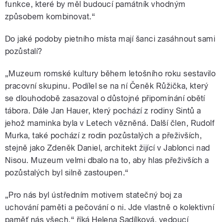
funkce, které by měl budoucí památník vhodným
způsobem kombinovat.“
Do jaké podoby pietního místa mají šanci zasáhnout sami
pozůstalí?
„Muzeum romské kultury během letošního roku sestavilo
pracovní skupinu. Podílel se na ní Čeněk Růžička, který
se dlouhodobě zasazoval o důstojné připomínání obětí
tábora. Dále Jan Hauer, který pochází z rodiny Sintů a
jehož maminka byla v Letech vězněná. Další člen, Rudolf
Murka, také pochází z rodin pozůstalých a přeživších,
stejně jako Zdeněk Daniel, architekt žijící v Jablonci nad
Nisou. Muzeum velmi dbalo na to, aby hlas přeživších a
pozůstalých byl silně zastoupen.“
„Pro nás byl ústředním motivem statečný boj za
uchování paměti a pečování o ni. Jde vlastně o kolektivní
paměť nás všech,“ říká Helena Sadílková, vedoucí