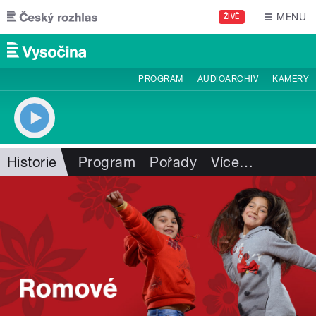
Přejít k hlavnímu obsahu
MENU
ŽIVĚ
PROGRAM
AUDIOARCHIV
KAMERY
Historie
Program
Pořady
Více
…