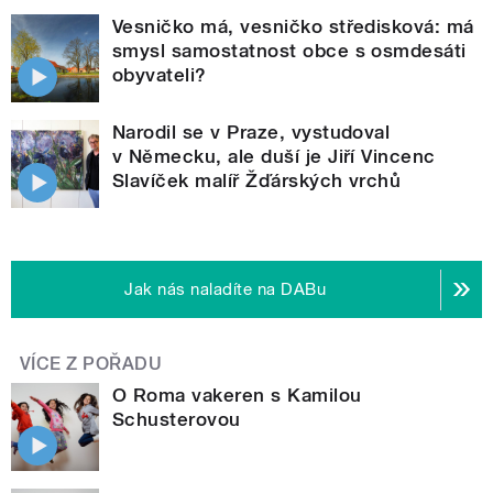
Vesničko má, vesničko středisková: má
smysl samostatnost obce s osmdesáti
obyvateli?
Narodil se v Praze, vystudoval
v Německu, ale duší je Jiří Vincenc
Slavíček malíř Žďárských vrchů
Jak nás naladíte na DABu
VÍCE Z POŘADU
O Roma vakeren s Kamilou
Schusterovou