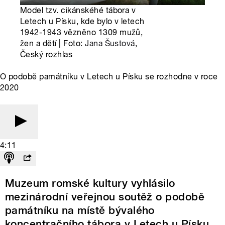
Model tzv. cikánskéhé tábora v
Letech u Písku, kde bylo v letech
1942-1943 vězněno 1309 mužů,
žen a dětí | Foto:
Jana Šustová
,
Český rozhlas
O podobě památníku v Letech u Písku se rozhodne v roce
2020
4:11
Muzeum romské kultury vyhlásilo
mezinárodní veřejnou soutěž o podobě
památníku na místě bývalého
koncentračního tábora v Letech u Písku.