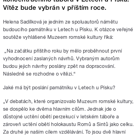
Vítěz bude vybrán v příštím roce.
Helena Sadílková je jedním ze spoluautorů námětu
budoucího památníku v Letech u Písku. K otázce veřejné
soutěže vyhlášené Muzeem romské kultury říká:
„Na začátku příštího roku by mělo proběhnout první
vyhodnocení zaslaných návrhů. Vybraným autorům
budou jejich návrhy poslány zpět na dopracování.
Následně se rozhodne o vítězi.“
Jaké má být poslání památníku v Letech u Písku?
„V debatách, které organizovalo Muzeum romské kultury,
se dospělo ke dvěma hlavním cílům. Jednak jde o
důstojné uctění obětí perzekucí v letském táboře a
zároveň uctění obětí holokaustu Romů a Sintů jako celku.
Za druhé je naším cílem vzdělávání. To jsou dvě hlavní