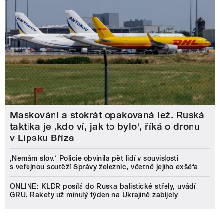
Maskování a stokrát opakovaná lež. Ruská
taktika je ‚kdo ví, jak to bylo‘, říká o dronu
v Lipsku Bříza
‚Nemám slov.‘ Policie obvinila pět lidí v souvislosti
s veřejnou soutěží Správy železnic, včetně jejího exšéfa
ONLINE: KLDR posílá do Ruska balistické střely, uvádí
GRU. Rakety už minulý týden na Ukrajině zabíjely