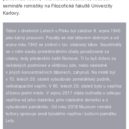
semináře romistiky na Filozofické fakultě Univerzity
Karlovy.
Tábor v dnešních Letech u Písku byl založen 8. srpna 1940
jako kárný pracovní. Později se stal táborem sběrným a od
srpna roku 1942 se změnil v tzv. cikánský tábor. Soustředily
se v něm osoby protektorátními úřady považované za
cikány, tedy především čeští Romové. Ti tu byli drženi za
nelidských podmínek a většinou zde, nebo následně
v jiných koncentračních táborech, zahynuli. Na místě byl
v 70. letech 20. století vybudován zemědělský podnik,
velkokapacitní vepřín. V 90. letech 20. století bylo u vepřína
zřízeno pietní místo. V srpnu 2017 vláda rozhodla o odkupu
vepřína od jeho vlastníka, jeho následné demolici a o
vybudování památníku. Od roku 2018 Muzeum romské
kultury spravuje areál bývalého vepřína i kulturní památku
Lety.