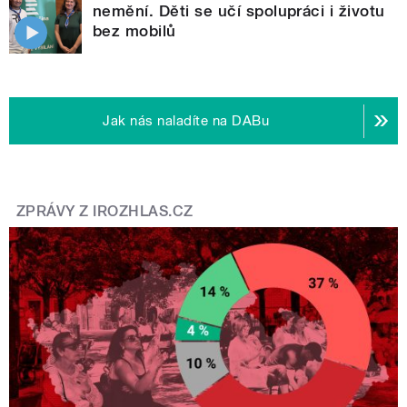
nemění. Děti se učí spolupráci i životu
bez mobilů
Jak nás naladíte na DABu
ZPRÁVY Z IROZHLAS.CZ