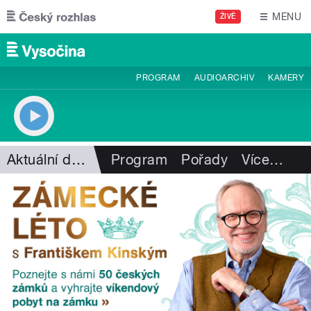
Přejít k hlavnímu obsahu
MENU
ŽIVĚ
PROGRAM
AUDIOARCHIV
KAMERY
Aktuální dění
Program
Pořady
Více
…