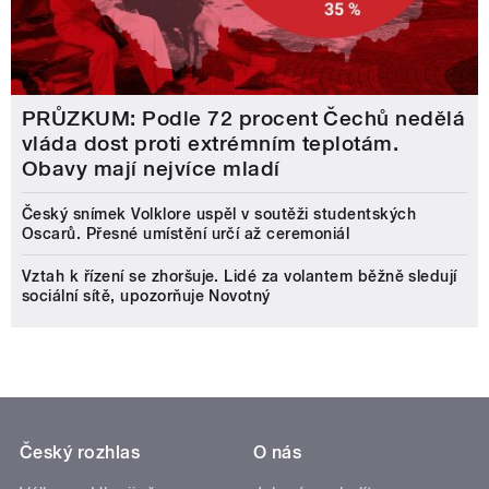
PRŮZKUM: Podle 72 procent Čechů nedělá
vláda dost proti extrémním teplotám.
Obavy mají nejvíce mladí
Český snímek Volklore uspěl v soutěži studentských
Oscarů. Přesné umístění určí až ceremoniál
Vztah k řízení se zhoršuje. Lidé za volantem běžně sledují
sociální sítě, upozorňuje Novotný
Český rozhlas
O nás