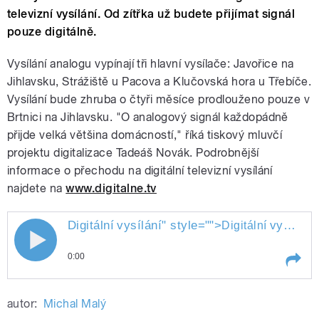
televizní vysílání. Od zítřka už budete přijímat signál
pouze digitálně.
Vysílání analogu vypínají tři hlavní vysílače: Javořice na
Jihlavsku, Strážiště u Pacova a Klučovská hora u Třebíče.
Vysílání bude zhruba o čtyři měsíce prodlouženo pouze v
Brtnici na Jihlavsku. "O analogový signál každopádně
přijde velká většina domácností," říká tiskový mluvčí
projektu digitalizace Tadeáš Novák. Podrobnější
informace o přechodu na digitální televizní vysílání
najdete na
www.digitalne.tv
Digitální
vysílání
" style="">
vysílání
Digitální
0:00
Play /
vysílání
Digitální
autor:
Michal Malý