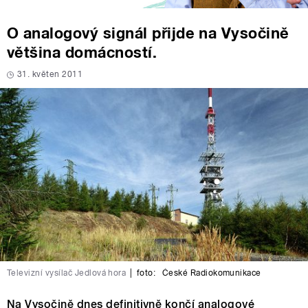
O analogový signál přijde na Vysočině
většina domácností.
31. květen 2011
Televizní vysílač Jedlová hora
|
foto:
České Radiokomunikace
Na Vysočině dnes definitivně končí analogové