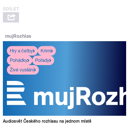
mujRozhlas
pause
Hry a četby
Krimi
Pohádky
Pořady
Živé vysílání
Audiosvět Českého rozhlasu na jednom místě