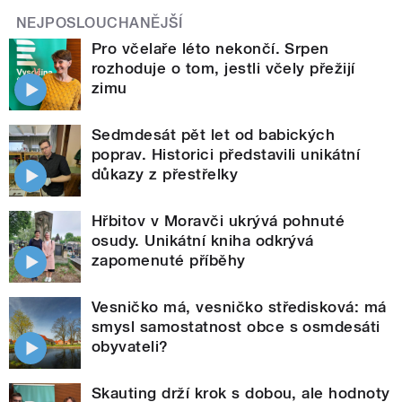
NEJPOSLOUCHANĚJŠÍ
Pro včelaře léto nekončí. Srpen
rozhoduje o tom, jestli včely přežijí
zimu
Sedmdesát pět let od babických
poprav. Historici představili unikátní
důkazy z přestřelky
Hřbitov v Moravči ukrývá pohnuté
osudy. Unikátní kniha odkrývá
zapomenuté příběhy
Vesničko má, vesničko středisková: má
smysl samostatnost obce s osmdesáti
obyvateli?
Skauting drží krok s dobou, ale hodnoty