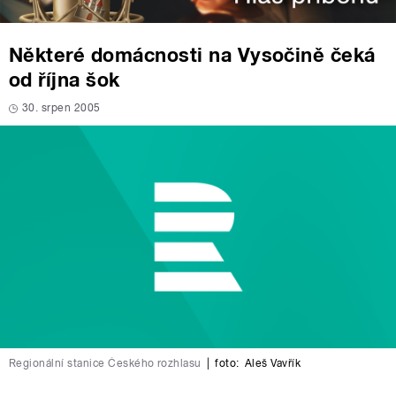
Některé domácnosti na Vysočině čeká
od října šok
30. srpen 2005
Regionální stanice Českého rozhlasu
|
foto:
Aleš Vavřík