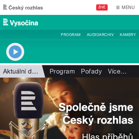
Přejít k hlavnímu obsahu
MENU
ŽIVĚ
PROGRAM
AUDIOARCHIV
KAMERY
Aktuální dění
Program
Pořady
Více
…