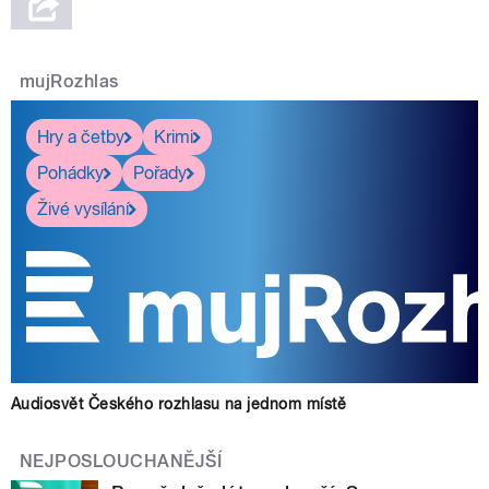
mujRozhlas
Hry a četby
Krimi
Pohádky
Pořady
Živé vysílání
Audiosvět Českého rozhlasu na jednom místě
NEJPOSLOUCHANĚJŠÍ