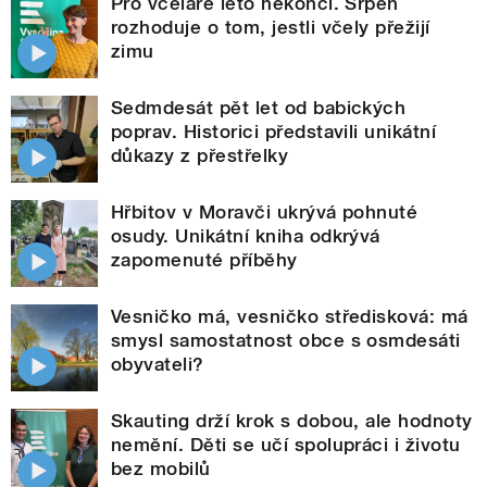
Pro včelaře léto nekončí. Srpen
rozhoduje o tom, jestli včely přežijí
zimu
Sedmdesát pět let od babických
poprav. Historici představili unikátní
důkazy z přestřelky
Hřbitov v Moravči ukrývá pohnuté
osudy. Unikátní kniha odkrývá
zapomenuté příběhy
Vesničko má, vesničko středisková: má
smysl samostatnost obce s osmdesáti
obyvateli?
Skauting drží krok s dobou, ale hodnoty
nemění. Děti se učí spolupráci i životu
bez mobilů