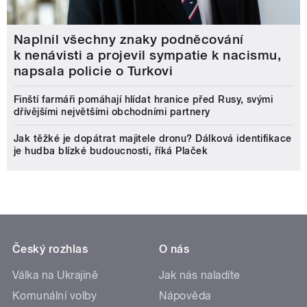
Naplnil všechny znaky podněcování
k nenávisti a projevil sympatie k nacismu,
napsala policie o Turkovi
Finští farmáři pomáhají hlídat hranice před Rusy, svými
dřívějšími největšími obchodními partnery
Jak těžké je dopátrat majitele dronu? Dálková identifikace
je hudba blízké budoucnosti, říká Plaček
Český rozhlas
O nás
Válka na Ukrajině
Jak nás naladíte
Komunální volby
Nápověda