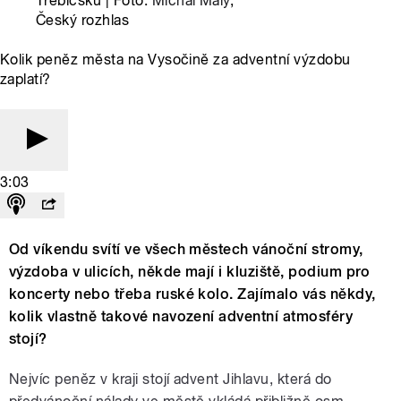
Třebíčsku | Foto:
Michal Malý
,
Český rozhlas
Kolik peněz města na Vysočině za adventní výzdobu
zaplatí?
3:03
Od víkendu svítí ve všech městech vánoční stromy,
výzdoba v ulicích, někde mají i kluziště, podium pro
koncerty nebo třeba ruské kolo. Zajímalo vás někdy,
kolik vlastně takové navození adventní atmosféry
stojí?
Nejvíc peněz v kraji stojí advent Jihlavu, která do