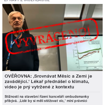
OVĚŘOVNA: ‚Srovnávat Měsíc a Zemi je
zavádějící.‘ Lékař přednášel o klimatu,
video je prý vytržené z kontextu
Stížností na stavební řízení kanceláři ombudsmanky
přibývá. ‚Lidé by si měli stěžovat víc,‘ míní právníci