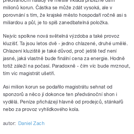
předvánoční nálady ve městě vkládá přibližně osm
milionů korun. Částka se může zdát vysoká, ale v
porovnání s tím, že krajské město hospodaří ročně asi s
miliardou a půl, je to spíš zanedbatelná položka.
Nejvíc spolkne nová světelná výzdoba a také provoz
kluzišť. Ta jsou letos dvě - jedno chlazené, druhé umělé.
Chlazení kluziště je také důvod, proč ještě teď není
jasné, jaká vlastně bude finální cena za energie. Hodně
totiž záleží na počasí. Paradoxně - čím víc bude mrznout,
tím víc magistrát ušetří.
Asi milion korun se podařilo magistrátu sehnat od
sponzorů a něco jí dokonce ten předvánoční shon i
vydělá. Peníze přicházejí hlavně od prodejců, stánkařů
nebo za provoz vyhlídkového kola.
autor:
Daniel Zach