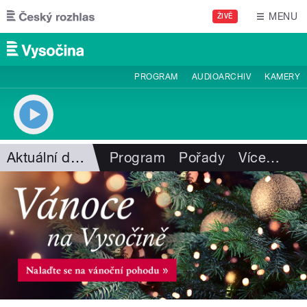
Přejít k hlavnímu obsahu
MENU
ŽIVĚ
PROGRAM
AUDIOARCHIV
KAMERY
Aktuální dění
Program
Pořady
Více
…