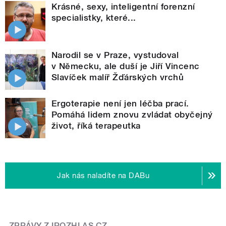
Krásné, sexy, inteligentní forenzní
specialistky, které...
Narodil se v Praze, vystudoval
v Německu, ale duší je Jiří Vincenc
Slavíček malíř Žďárských vrchů
Ergoterapie není jen léčba prací.
Pomáhá lidem znovu zvládat obyčejný
život, říká terapeutka
Jak nás naladíte na DABu
ZPRÁVY Z IROZHLAS.CZ