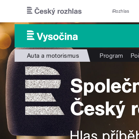
Přejít k hlavnímu obsahu
iRozhlas
Auta a motorismus
Program
Po