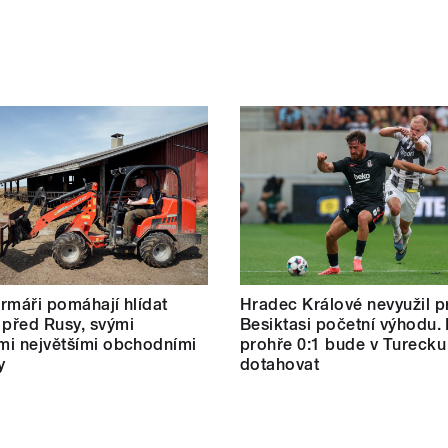
farmáři pomáhají hlídat
Hradec Králové nevyužil pr
 před Rusy, svými
Besiktasi početní výhodu.
ími největšími obchodními
prohře 0:1 bude v Turecku
y
dotahovat