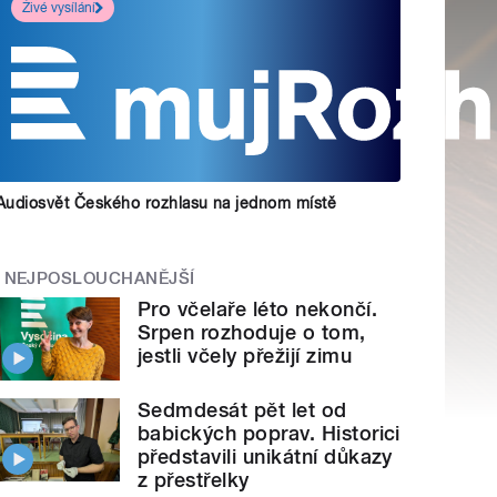
Živé vysílání
Audiosvět Českého rozhlasu na jednom místě
NEJPOSLOUCHANĚJŠÍ
Pro včelaře léto nekončí.
Srpen rozhoduje o tom,
jestli včely přežijí zimu
Sedmdesát pět let od
babických poprav. Historici
představili unikátní důkazy
z přestřelky