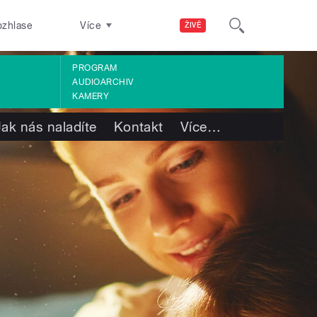
ozhlase
Více
ŽIVĚ
PROGRAM
AUDIOARCHIV
KAMERY
Jak nás naladíte
Kontakt
Více
…