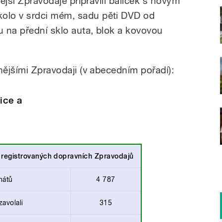
nější Zpravodaje připravili balíček s novým
olo v srdci mém, sadu pěti DVD od
 na přední sklo auta, blok a kovovou
nějšími Zpravodaji (v abecedním pořadí):
ice a
h
registrovaných dopravních Zpravodajů
nátů
4 787
zavolali
315