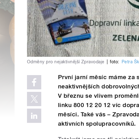
Odměny pro nejaktivnější Zpravodaje
|
foto:
Petra Š
První jarní měsíc máme za 
neaktivnějších dobrovolnýc
V březnu se vlivem proměnl
linku 800 12 20 12 víc dopr
měsíci. Také vás – Zpravoda
aktivních spolupracovníků.