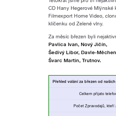
Tetokrát jsme pro tři nejaktiv
CD Hany Hegerové Mlýnské k
Filmexport Home Video, clonu
klíčenku od Zelené vlny.
Za měsíc březen byli nejaktiv
Pavlica Ivan, Nový Jičín,
Šedivý Libor, Davle-Měchen
Švarc Martin, Trutnov.
Přehled volání za březen od našic
Celkem přijato telefo
Počet Zpravodajů, kteří 