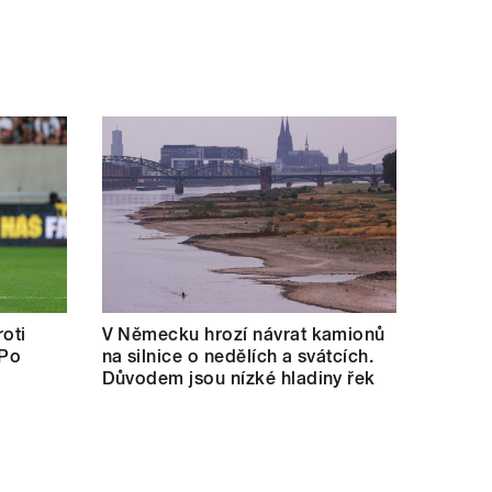
oti
V Německu hrozí návrat kamionů
 Po
na silnice o nedělích a svátcích.
Důvodem jsou nízké hladiny řek