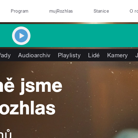
Program
mujRozhlas
Stanice
O r
řady
Audioarchiv
Playlisty
Lidé
Kamery