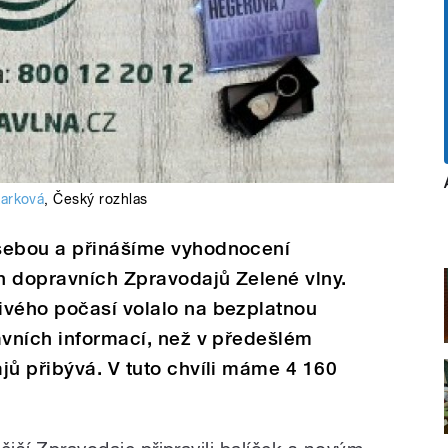
karková
,
Český rozhlas
sebou a přinášíme vyhodnocení
h dopravních Zpravodajů Zelené vlny.
ivého počasí volalo na bezplatnou
avních informací, než v předešlém
jů přibývá. V tuto chvíli máme 4 160