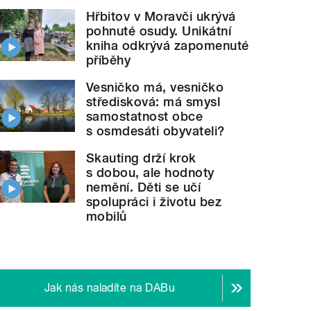
Hřbitov v Moravči ukrývá
pohnuté osudy. Unikátní
kniha odkrývá zapomenuté
příběhy
Vesničko má, vesničko
středisková: má smysl
samostatnost obce
s osmdesáti obyvateli?
Skauting drží krok
s dobou, ale hodnoty
nemění. Děti se učí
spolupráci i životu bez
mobilů
Jak nás naladíte na DABu