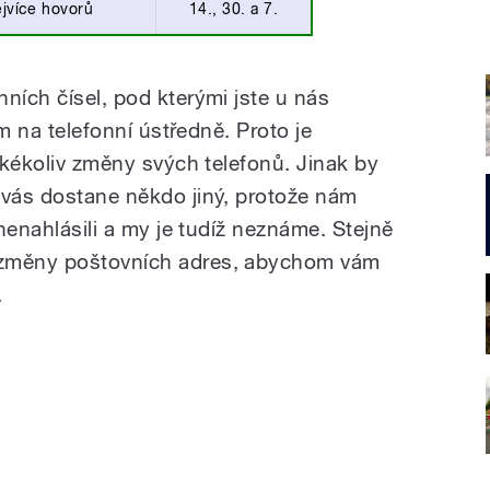
ejvíce hovorů
14., 30. a 7.
ních čísel, pod kterými jste u nás
ím na telefonní ústředně. Proto je
jakékoliv změny svých telefonů. Jinak by
 vás dostane někdo jiný, protože nám
 nenahlásili a my je tudíž neznáme. Stejně
 změny poštovních adres, abychom vám
.