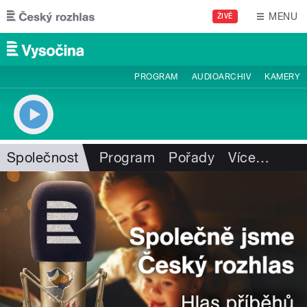
Přejít k hlavnímu obsahu
MENU
ŽIVĚ
PROGRAM
AUDIOARCHIV
KAMERY
Společnost
Program
Pořady
Více
…