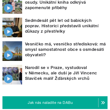
osudy. Unikátní kniha odkrývá
zapomenuté příběhy
Sedmdesát pět let od babických
poprav. Historici představili unikátní
důkazy z přestřelky
Vesničko má, vesničko středisková: má
smysl samostatnost obce s osmdesáti
obyvateli?
Narodil se v Praze, vystudoval
v Německu, ale duší je Jiří Vincenc
Slavíček malíř Žďárských vrchů
Jak nás naladíte na DABu