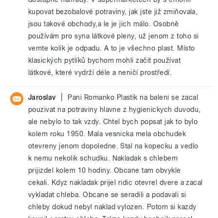
kupovat bezobalové potraviny, jak jste již zmiňovala,
jsou takové obchody,a le je jich málo. Osobně
používám pro syna látkové pleny, už jenom z toho si
vemte kolik je odpadu. A to je všechno plast. Místo
klasických pytlíků bychom mohli začít používat
látkové, které vydrží déle a neničí prostředí.
|
Jaroslav
Pani Romanko Plastik na baleni se zacal
pouzivat na potraviny hlavne z hygienickych duvodu,
ale nebylo to tak vzdy. Chtel bych popsat jak to bylo
kolem roku 1950. Mala vesnicka mela obchudek
otevreny jenom dopoledne. Stal na kopecku a vedlo
k nemu nekolik schudku. Nakladak s chlebem
prijizdel kolem 10 hodiny. Obcane tam obvykle
cekali. Kdyz nakladak prijel ridic otevrel dvere a zacal
vykladat chleba. Obcane se seradili a podavali si
chleby dokud nebyl naklad vylozen. Potom si kazdy