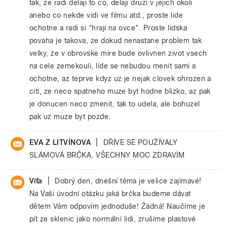
tak, ze radi delaji to co, delaji druzi v jejich okoli
anebo co nekde vidi ve filmu atd., proste lide
ochotne a radi si "hraji na ovce". Proste lidska
povaha je takova, ze dokud nenastane problem tak
velky, ze v obrovske mire bude ovlivnen zivot vsech
na cele zemekouli, lide se nebudou menit sami a
ochotne, az teprve kdyz uz je nejak clovek ohrozen a
citi, ze neco spatneho muze byt hodne blizko, az pak
je donucen neco zmenit, tak to udela, ale bohuzel
pak uz muze byt pozde.
|
EVA Z LITVÍNOVA
DŘÍVE SE POUŽÍVALY
SLÁMOVÁ BRČKA. VŠECHNY MOC ZDRAVÍM
|
Víťa
Dobrý den, dnešní téma je velice zajímavé!
Na Vaši úvodní otázku jaká brčka budeme dávat
dětem Vám odpovím jednoduše! Žádná! Naučíme je
pít ze sklenic jako normální lidi, zrušíme plastové