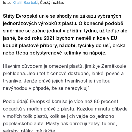
foto:
Khalil Baalbaki
,
Český rozhlas
Státy Evropské unie se shodly na zákazu vybraných
jednorázových výrobků z plastu. O konečné podobě
směrnice se začne jednat v příštím týdnu, už teď je ale
jasné, že od roku 2021 bychom neměli nikde v EU
koupit plastové příbory, nádobí, tyčinky do uší, brčka
nebo třeba polystyrenové kelímky na nápoje.
Hlavním důvodem je omezení plastů, jimiž je Zeměkoule
přehlcená. Jsou totiž cenově dostupné, lehké, pevné a
trvanlivé. Jenže právě jejich trvanlivost je i velkou
nevýhodou v případě, že se nerecyklují.
Podle údajů Evropské komise je více než 80 procent
odpadků v mořích právě z plastu. Každou minutu přibyde
v mořích tolik plastů, kolik se jich vejde do jednoho
popelářského auta. Plasty pak ohrožují želvy, tuleně,
velryby, ptáky, měkkýše...