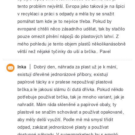
tento problém největší. Evropa jako taková je na špici
v recyklaci a práci s odpady a měla by se snažit
pomáhat tam kde je to nejvíce třeba. Pokud by
evropané chtěli něco zásadního udělat, tak by stačilo
pouze omezit plnění nápojů do plastových lahví. Z
mého pohledu je tento objem plastů několikanásobně
větší než nějaké tyčinky do uší a brčka.. Pavel
|
Inka
Dobrý den, náhrada za plast už je k mání,
existují dřevěné jednorázové příbory, existují
papírové tácky a v pralese nepoužívají plastová
brčka,a le jakousi slámu či dutá dřívka. Pokud někdo
potřebuje používat brčka, tak je mnoho variant, jak je
nahradit. Mám ráda skleněné a papírové obaly, ty
plastové se snažím schovávat a používat opakované,
aby měly delší využití. Podle mě má smysl třídit
odpad, zakázat jednorázové plasty a používat
dostupné náhrady. V supermarketech by s emohli