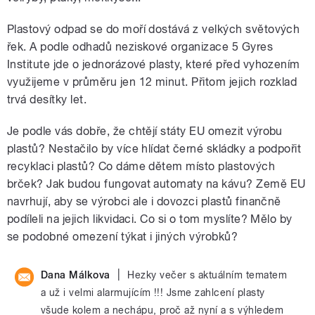
Plastový odpad se do moří dostává z velkých světových
řek. A podle odhadů neziskové organizace 5 Gyres
Institute jde o jednorázové plasty, které před vyhozením
využijeme v průměru jen 12 minut. Přitom jejich rozklad
trvá desítky let.
Je podle vás dobře, že chtějí státy EU omezit výrobu
plastů? Nestačilo by více hlídat černé skládky a podpořit
recyklaci plastů? Co dáme dětem místo plastových
brček? Jak budou fungovat automaty na kávu? Země EU
navrhují, aby se výrobci ale i dovozci plastů finančně
podíleli na jejich likvidaci. Co si o tom myslíte? Mělo by
se podobné omezení týkat i jiných výrobků?
|
Dana Málkova
Hezky večer s aktuálním tematem
a už i velmi alarmujícím !!! Jsme zahlcení plasty
všude kolem a nechápu, proč až nyní a s výhledem