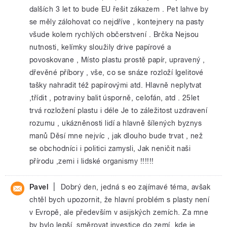
dalších 3 let to bude EU řešit zákazem . Pet lahve by
se měly zálohovat co nejdříve , kontejnery na pasty
všude kolem rychlých občerstvení . Brčka Nejsou
nutnosti, kelímky sloužily drive papírové a
povoskovane , Místo plastu prostě papír, upravený ,
dřevěné příbory , vše, co se snáze rozloží Igelitové
tašky nahradit též papírovými atd. Hlavně neplytvat
,třídit , potraviny balit úsporně, celofán, atd . 25let
trvá rozložení plastu i déle Je to záležitost uzdravení
rozumu , ukázněnosti lidí a hlavně šílených byznys
manů Děsí mne nejvíc , jak dlouho bude trvat , než
se obchodníci i politici zamysli, Jak neničit naši
přírodu ,zemi i lidské organismy !!!!!!
|
Pavel
Dobrý den, jedná s eo zajímavé téma, avšak
chtěl bych upozornit, že hlavní problém s plasty není
v Evropě, ale především v asijských zemích. Za mne
by bylo lepší, směrovat investice do zemí, kde je