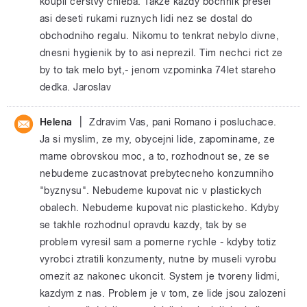
koupil cerstvy chleba. Takze kazdy bochnik presel
asi deseti rukami ruznych lidi nez se dostal do
obchodniho regalu. Nikomu to tenkrat nebylo divne,
dnesni hygienik by to asi neprezil. Tim nechci rict ze
by to tak melo byt,- jenom vzpominka 74let stareho
dedka. Jaroslav
|
Helena
Zdravim Vas, pani Romano i posluchace.
Ja si myslim, ze my, obycejni lide, zapominame, ze
mame obrovskou moc, a to, rozhodnout se, ze se
nebudeme zucastnovat prebytecneho konzumniho
"byznysu". Nebudeme kupovat nic v plastickych
obalech. Nebudeme kupovat nic plastickeho. Kdyby
se takhle rozhodnul opravdu kazdy, tak by se
problem vyresil sam a pomerne rychle - kdyby totiz
vyrobci ztratili konzumenty, nutne by museli vyrobu
omezit az nakonec ukoncit. System je tvoreny lidmi,
kazdym z nas. Problem je v tom, ze lide jsou zalozeni