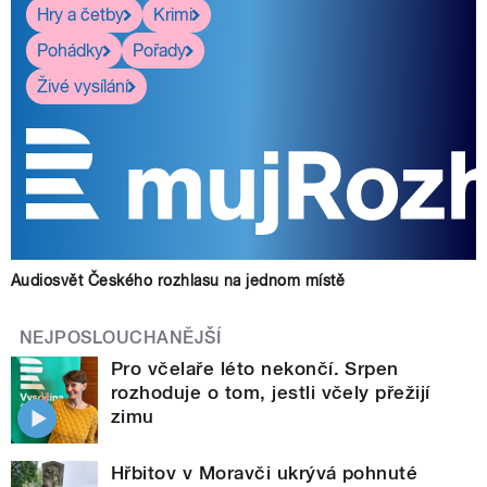
Hry a četby
Krimi
Pohádky
Pořady
Živé vysílání
Audiosvět Českého rozhlasu na jednom místě
NEJPOSLOUCHANĚJŠÍ
Pro včelaře léto nekončí. Srpen
rozhoduje o tom, jestli včely přežijí
zimu
Hřbitov v Moravči ukrývá pohnuté