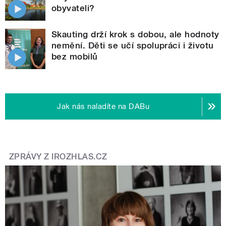
obyvateli?
Skauting drží krok s dobou, ale hodnoty
nemění. Děti se učí spolupráci i životu
bez mobilů
Jak nás naladíte na DABu
ZPRÁVY Z IROZHLAS.CZ