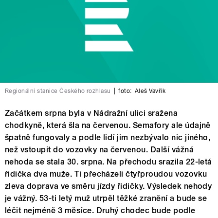
Regionální stanice Českého rozhlasu
|
foto:
Aleš Vavřík
Začátkem srpna byla v Nádražní ulici sražena
chodkyně, která šla na červenou. Semafory ale údajně
špatně fungovaly a podle lidí jim nezbývalo nic jiného,
než vstoupit do vozovky na červenou. Další vážná
nehoda se stala 30. srpna. Na přechodu srazila 22-letá
řidička dva muže. Ti přecházeli čtyřproudou vozovku
zleva doprava ve směru jízdy řidičky. Výsledek nehody
je vážný. 53-ti letý muž utrpěl těžké zranění a bude se
léčit nejméně 3 měsíce. Druhý chodec bude podle