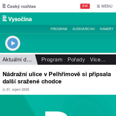
Přejít k hlavnímu obsahu
MENU
ŽIVĚ
PROGRAM
AUDIOARCHIV
KAMERY
Aktuální dění
Program
Pořady
Více
…
Nádražní ulice v Pelhřimově si připsala
další sražené chodce
31. srpen 2005