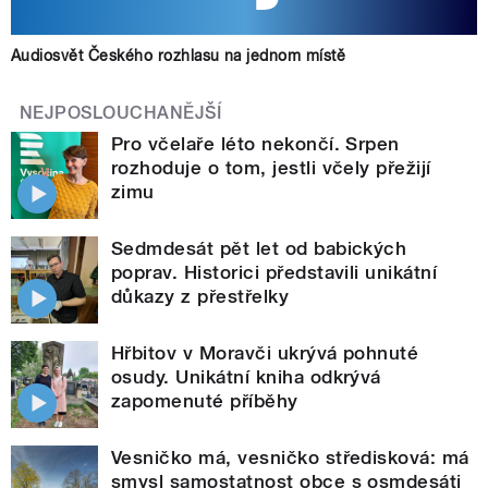
Audiosvět Českého rozhlasu na jednom místě
NEJPOSLOUCHANĚJŠÍ
Pro včelaře léto nekončí. Srpen
rozhoduje o tom, jestli včely přežijí
zimu
Sedmdesát pět let od babických
poprav. Historici představili unikátní
důkazy z přestřelky
Hřbitov v Moravči ukrývá pohnuté
osudy. Unikátní kniha odkrývá
zapomenuté příběhy
Vesničko má, vesničko středisková: má
smysl samostatnost obce s osmdesáti