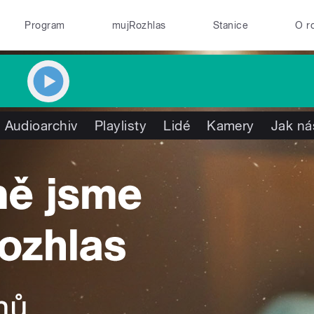
Program
mujRozhlas
Stanice
O r
Audioarchiv
Playlisty
Lidé
Kamery
Jak ná