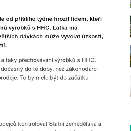
e od příštího týdne hrozit lidem, kteří
amů výrobků s HHC. Látka má
 větších dávkách může vyvolat úzkosti,
mí.
j a taky přechovávání výrobků s HHC.
 dočasný do té doby, než zákonodárci
 prodeje. To by mělo být do začátku
odejců kontrolovat Státní zemědělská a