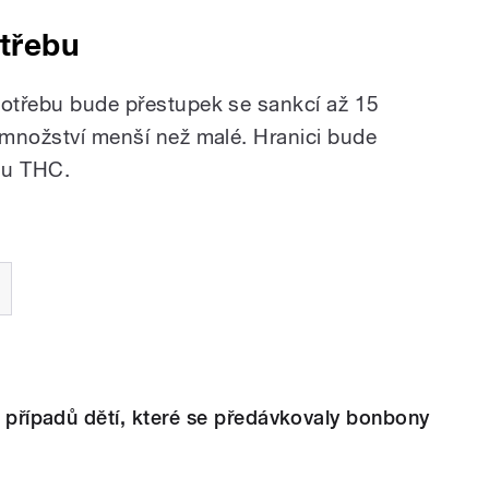
otřebu
potřebu bude přestupek se sankcí až 15
o množství menší než malé. Hranici bude
o u THC.
ik případů dětí, které se předávkovaly bonbony