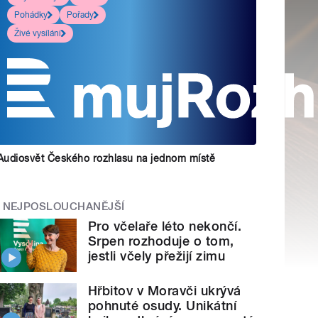
Pohádky
Pořady
Živé vysílání
Audiosvět Českého rozhlasu na jednom místě
NEJPOSLOUCHANĚJŠÍ
Pro včelaře léto nekončí.
Srpen rozhoduje o tom,
jestli včely přežijí zimu
Hřbitov v Moravči ukrývá
pohnuté osudy. Unikátní