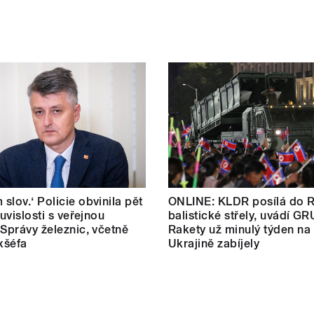
slov.‘ Policie obvinila pět
ONLINE: KLDR posílá do 
ouvislosti s veřejnou
balistické střely, uvádí GR
 Správy železnic, včetně
Rakety už minulý týden na
exšéfa
Ukrajině zabíjely