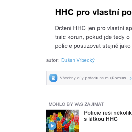
HHC pro vlastní p
Držení HHC jen pro vlastní s
tisíc korun, pokud jde tedy 
policie posuzovat stejně jak
autor:
Dušan Vrbecký
Všechny díly pořadu na mujRozhlas
MOHLO BY VÁS ZAJÍMAT
Policie řeší někol
s látkou HHC