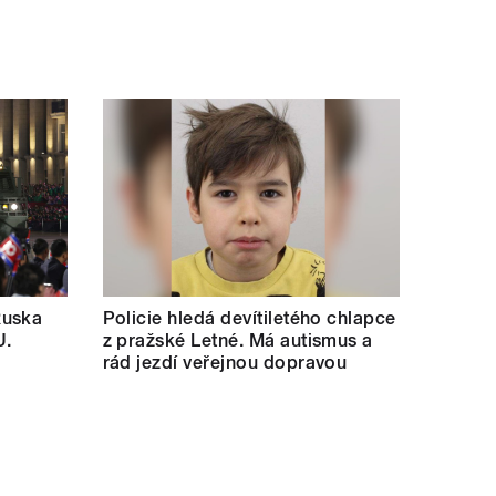
Ruska
Policie hledá devítiletého chlapce
U.
z pražské Letné. Má autismus a
rád jezdí veřejnou dopravou