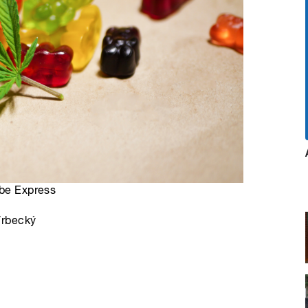
obe Express
Vrbecký