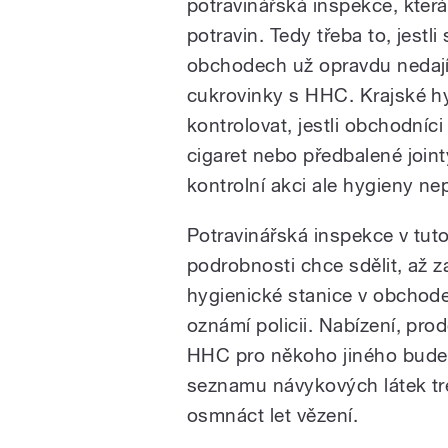
potravinářská inspekce, která
potravin. Tedy třeba to, jestl
obchodech už opravdu nedají
cukrovinky s HHC. Krajské h
kontrolovat, jestli obchodníc
cigaret nebo předbalené joi
kontrolní akci ale hygieny nep
Potravinářská inspekce v tuto
podrobnosti chce sdělit, až 
hygienické stanice v obchod
oznámí policii. Nabízení, prod
HHC pro někoho jiného bude 
seznamu návykových látek tre
osmnáct let vězení.