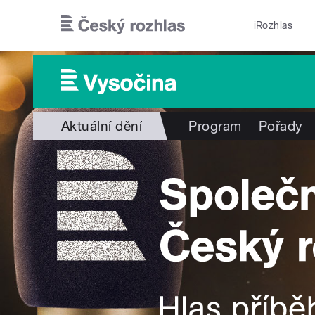
Přejít k hlavnímu obsahu
iRozhlas
Aktuální dění
Program
Pořady