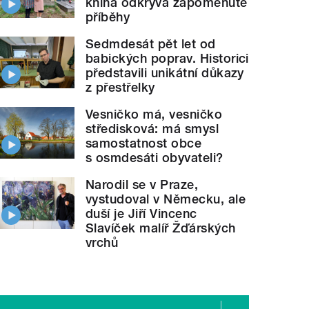
kniha odkrývá zapomenuté
příběhy
Sedmdesát pět let od
babických poprav. Historici
představili unikátní důkazy
z přestřelky
Vesničko má, vesničko
středisková: má smysl
samostatnost obce
s osmdesáti obyvateli?
Narodil se v Praze,
vystudoval v Německu, ale
duší je Jiří Vincenc
Slavíček malíř Žďárských
vrchů