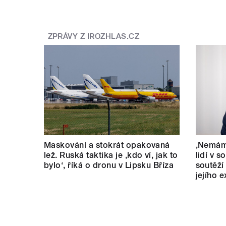
ZPRÁVY Z IROZHLAS.CZ
Maskování a stokrát opakovaná
‚Nemám 
lež. Ruská taktika je ‚kdo ví, jak to
lidí v s
bylo‘, říká o dronu v Lipsku Bříza
soutěží
jejího 