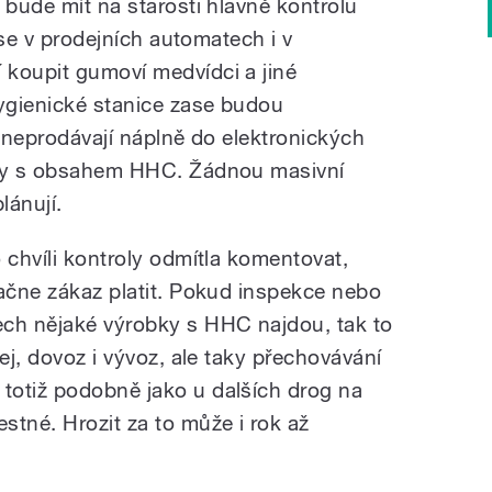
 bude mít na starosti hlavně kontrolu
i se v prodejních automatech i v
 koupit gumoví medvídci a jiné
ygienické stanice zase budou
i neprodávají náplně do elektronických
nty s obsahem HHC. Žádnou masivní
lánují.
 chvíli kontroly odmítla komentovat,
začne zákaz platit. Pokud inspekce nebo
ech nějaké výrobky s HHC najdou, tak to
ej, dovoz i vývoz, ale taky přechovávání
totiž podobně jako u dalších drog na
stné. Hrozit za to může i rok až