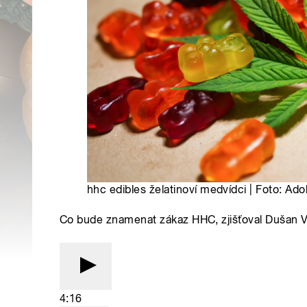
hhc edibles želatinoví medvídci | Foto: Ad
Co bude znamenat zákaz HHC, zjišťoval Dušan 
4:16