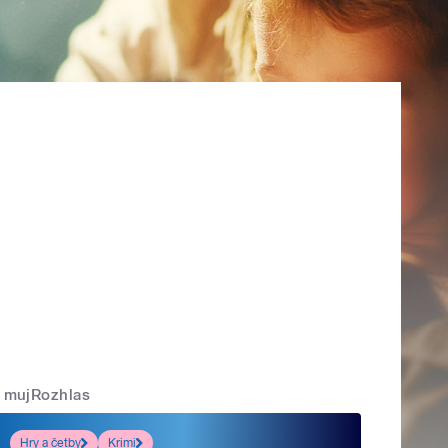
mujRozhlas
Hry a četby
Krimi