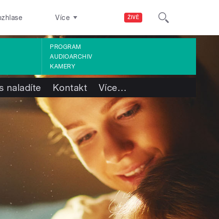
ozhlase
Více
ŽIVĚ
PROGRAM
AUDIOARCHIV
KAMERY
s naladíte
Kontakt
Více
…