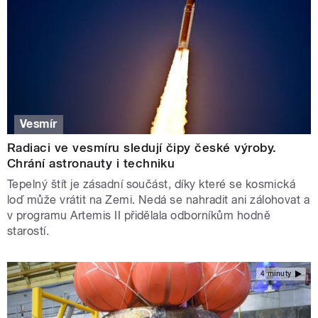
Vesmír
Radiaci ve vesmíru sledují čipy české výroby.
Chrání astronauty i techniku
Tepelný štít je zásadní součást, díky které se kosmická
loď může vrátit na Zemi. Nedá se nahradit ani zálohovat a
v programu Artemis II přidělala odborníkům hodně
starostí.
4 minuty