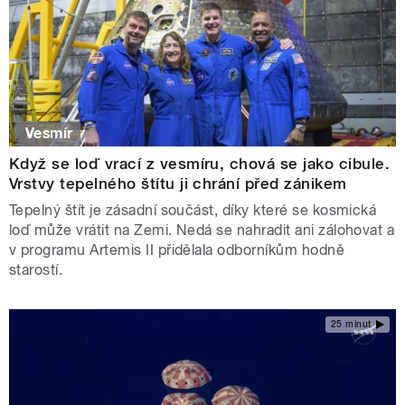
Vesmír
Když se loď vrací z vesmíru, chová se jako cibule.
Vrstvy tepelného štítu ji chrání před zánikem
Tepelný štít je zásadní součást, díky které se kosmická
loď může vrátit na Zemi. Nedá se nahradit ani zálohovat a
v programu Artemis II přidělala odborníkům hodně
starostí.
25 minut