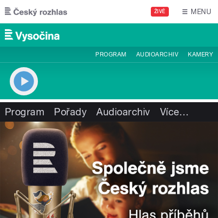
Přejít k hlavnímu obsahu
MENU
ŽIVĚ
PROGRAM
AUDIOARCHIV
KAMERY
Program
Pořady
Audioarchiv
Více
…