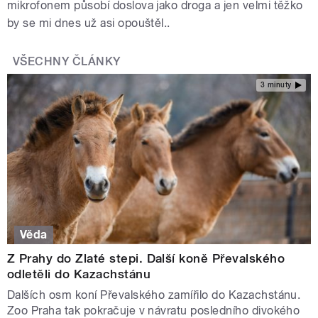
mikrofonem působí doslova jako droga a jen velmi těžko
by se mi dnes už asi opouštěl..
VŠECHNY ČLÁNKY
3 minuty
Věda
Z Prahy do Zlaté stepi. Další koně Převalského
odletěli do Kazachstánu
Dalších osm koní Převalského zamířilo do Kazachstánu.
Zoo Praha tak pokračuje v návratu posledního divokého