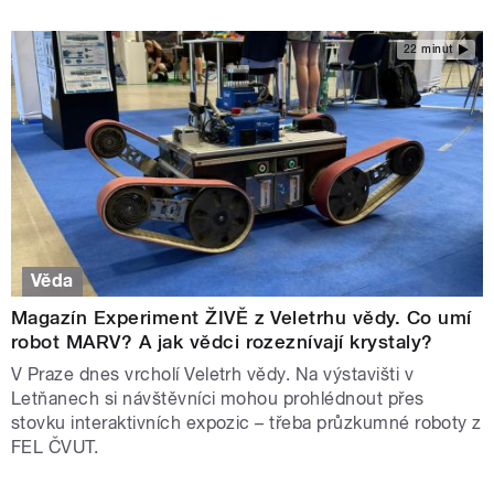
22 minut
Věda
Magazín Experiment ŽIVĚ z Veletrhu vědy. Co umí
robot MARV? A jak vědci rozeznívají krystaly?
V Praze dnes vrcholí Veletrh vědy. Na výstavišti v
Letňanech si návštěvníci mohou prohlédnout přes
stovku interaktivních expozic – třeba průzkumné roboty z
FEL ČVUT.