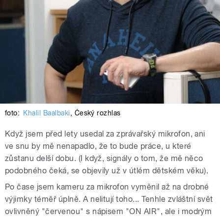
foto:
Khalil Baalbaki
,
Český rozhlas
Když jsem před lety usedal za zprávařský mikrofon, ani
ve snu by mě nenapadlo, že to bude práce, u které
zůstanu delší dobu. (I když, signály o tom, že mě něco
podobného čeká, se objevily už v útlém dětském věku).
Po čase jsem kameru za mikrofon vyměnil až na drobné
výjimky téměř úplně. A nelitují toho... Tenhle zvláštní svět
ovlivněný "červenou" s nápisem "ON AIR", ale i modrým