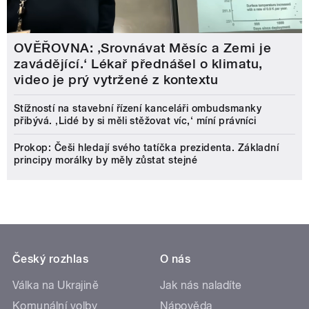
OVĚŘOVNA: ‚Srovnávat Měsíc a Zemi je
zavádějící.‘ Lékař přednášel o klimatu,
video je prý vytržené z kontextu
Stížností na stavební řízení kanceláři ombudsmanky
přibývá. ‚Lidé by si měli stěžovat víc,‘ míní právníci
Prokop: Češi hledají svého tatíčka prezidenta. Základní
principy morálky by měly zůstat stejné
Český rozhlas
O nás
Válka na Ukrajině
Jak nás naladíte
Komunální volby
Nápověda