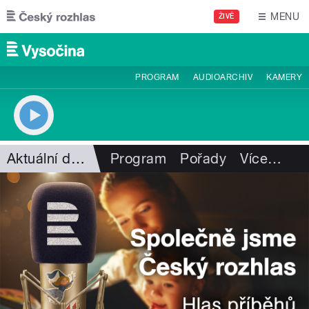
Přejít k hlavnímu obsahu
MENU
ŽIVĚ
PROGRAM
AUDIOARCHIV
KAMERY
Aktuální dění
Program
Pořady
Více
…