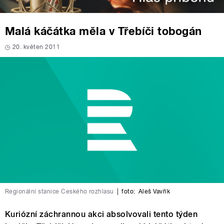
Malá káčátka měla v Třebíči tobogán
20. květen 2011
Regionální stanice Českého rozhlasu
|
foto:
Aleš Vavřík
Kuriózní záchrannou akci absolvovali tento týden