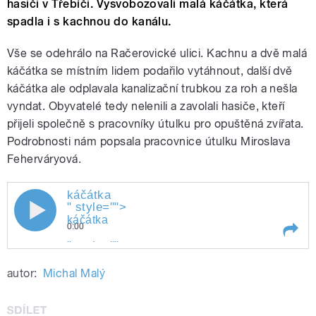
hasiči v Třebíči. Vysvobozovali malá káčátka, která
spadla i s kachnou do kanálu.
Vše se odehrálo na Račerovické ulici. Kachnu a dvě malá
káčátka se místním lidem podařilo vytáhnout, další dvě
káčátka ale odplavala kanalizační trubkou za roh a nešla
vyndat. Obyvatelé tedy nelenili a zavolali hasiče, kteří
přijeli společně s pracovníky útulku pro opuštěná zvířata.
Podrobnosti nám popsala pracovnice útulku Miroslava
Feherváryová.
káčátka
" style="">
káčátka
0:00
" style="">
káčátka
Play /
káčátka
autor:
Michal Malý