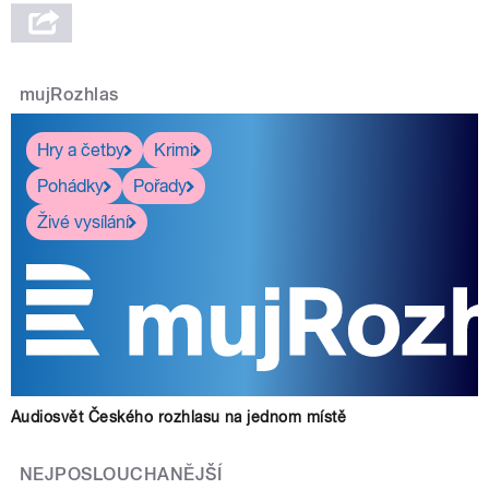
mujRozhlas
pause
Hry a četby
Krimi
Pohádky
Pořady
Živé vysílání
Audiosvět Českého rozhlasu na jednom místě
NEJPOSLOUCHANĚJŠÍ