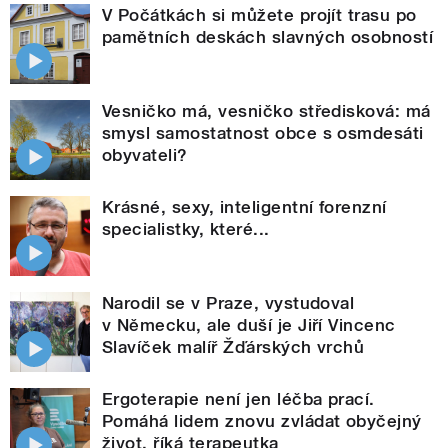
V Počátkách si můžete projít trasu po
pamětních deskách slavných osobností
Vesničko má, vesničko středisková: má
smysl samostatnost obce s osmdesáti
obyvateli?
Krásné, sexy, inteligentní forenzní
specialistky, které...
Narodil se v Praze, vystudoval
v Německu, ale duší je Jiří Vincenc
Slavíček malíř Žďárských vrchů
Ergoterapie není jen léčba prací.
Pomáhá lidem znovu zvládat obyčejný
život, říká terapeutka