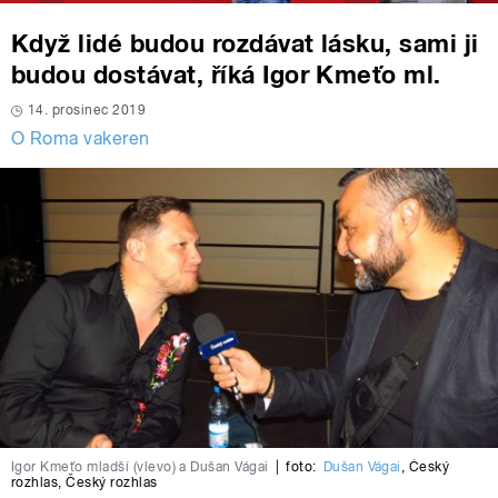
Když lidé budou rozdávat lásku, sami ji
budou dostávat, říká Igor Kmeťo ml.
14. prosinec 2019
O Roma vakeren
Igor Kmeťo mladší (vlevo) a Dušan Vágai
|
foto:
Dušan Vágai
,
Český
rozhlas
,
Český rozhlas