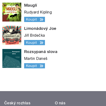
Mauglí
Rudyard Kipling
Koupit
Limonádový Joe
Jiří Brdečka
Koupit
Rozsypaná slova
Martin Daneš
Koupit
Český rozhlas
O nás