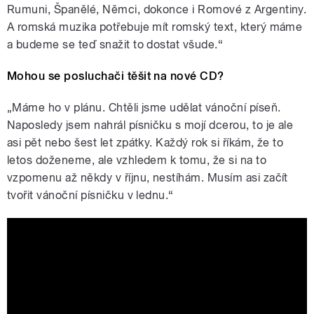
Rumuni, Španělé, Němci, dokonce i Romové z Argentiny.
A romská muzika potřebuje mít romský text, který máme
a budeme se teď snažit to dostat všude.“
Mohou se posluchači těšit na nové CD?
„Máme ho v plánu. Chtěli jsme udělat vánoční píseň.
Naposledy jsem nahrál písničku s mojí dcerou, to je ale
asi pět nebo šest let zpátky. Každý rok si říkám, že to
letos doženeme, ale vzhledem k tomu, že si na to
vzpomenu až někdy v říjnu, nestíhám. Musím asi začít
tvořit vánoční písničku v lednu.“
Igor Kmeťo ft. Rebecca Kmeťová -
Vianočny Song |OFFICIAL VIDEO|