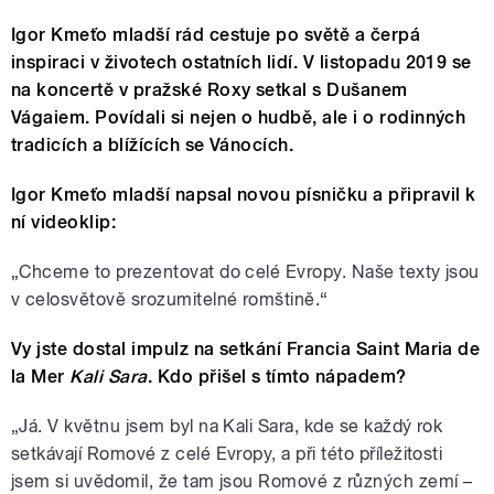
Igor Kmeťo mladší rád cestuje po světě a čerpá
inspiraci v životech ostatních lidí. V listopadu 2019 se
na koncertě v pražské Roxy setkal s Dušanem
Vágaiem. Povídali si nejen o hudbě, ale i o rodinných
tradicích a blížících se Vánocích.
Igor Kmeťo mladší napsal novou písničku a připravil k
ní videoklip:
„Chceme to prezentovat do celé Evropy. Naše texty jsou
v celosvětově srozumitelné romštině.“
Vy jste dostal impulz na setkání Francia Saint Maria de
la Mer
Kali Sara
. Kdo přišel s tímto nápadem?
„Já. V květnu jsem byl na Kali Sara, kde se každý rok
setkávají Romové z celé Evropy, a při této příležitosti
jsem si uvědomil, že tam jsou Romové z různých zemí –