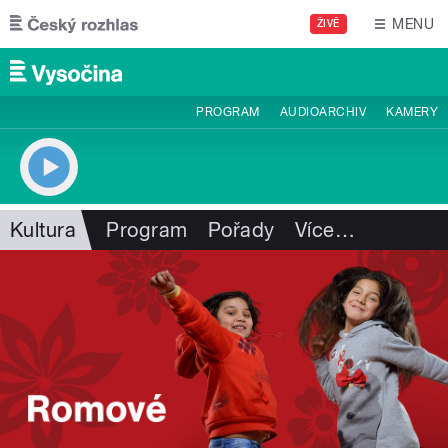
Přejít k hlavnímu obsahu
MENU
ŽIVĚ
PROGRAM
AUDIOARCHIV
KAMERY
Kultura
Program
Pořady
Více
…