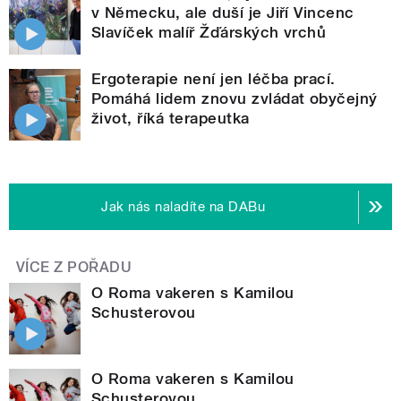
v Německu, ale duší je Jiří Vincenc
Slavíček malíř Žďárských vrchů
Ergoterapie není jen léčba prací.
Pomáhá lidem znovu zvládat obyčejný
život, říká terapeutka
Jak nás naladíte na DABu
VÍCE Z POŘADU
O Roma vakeren s Kamilou
Schusterovou
O Roma vakeren s Kamilou
Schusterovou