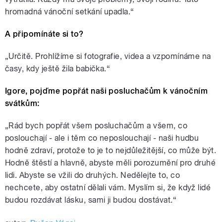
hromadná vánoční setkání upadla.“
A připomínáte si to?
„Určitě. Prohlížíme si fotografie, videa a vzpomínáme na
časy, kdy ještě žila babička.“
Igore, pojďme popřát naši posluchačům k vánočním
svátkům:
„Rád bych popřát všem posluchačům a všem, co
poslouchají - ale i těm co neposlouchají - naši hudbu
hodně zdraví, protože to je to nejdůležitější, co může být.
Hodně štěstí a hlavně, abyste měli porozumění pro druhé
lidi. Abyste se vžili do druhých. Nedělejte to, co
nechcete, aby ostatní dělali vám. Myslím si, že když lidé
budou rozdávat lásku, sami ji budou dostávat.“