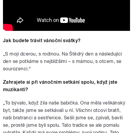
Jak budete trávit vánoční svátky?
„S mojí dcerou, s rodinou. Na Štědrý den a následující
den se potkáme s nejbližšími – s mámou, s otcem, se
sourozenci.“
Zahrajete si při vánočním setkání spolu, když jste
muzikanti?
„To bývalo, když žila naše babička. Ona měla velikánský
byt, takže jsme se setkávali u ní. Všichni otcovi bratři,
naši bratranci a sestřenice. Sešli jsme se, zpívali, bavili
se, prostě jsme byli spolu. Tato tradice se ale pomalu
vytratila. Každý má svoje problémy, svoji rodinu. Tato