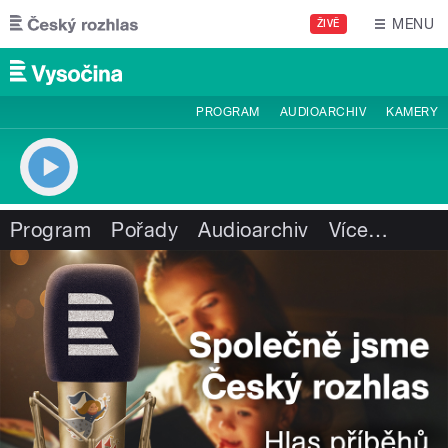
Přejít k hlavnímu obsahu
MENU
ŽIVĚ
PROGRAM
AUDIOARCHIV
KAMERY
Program
Pořady
Audioarchiv
Více
…