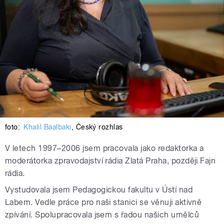
foto:
Khalil Baalbaki
,
Český rozhlas
V letech 1997–2006 jsem pracovala jako redaktorka a
moderátorka zpravodajství rádia Zlatá Praha, později Fajn
rádia.
Vystudovala jsem Pedagogickou fakultu v Ústí nad
Labem. Vedle práce pro naši stanici se věnuji aktivně
zpívání. Spolupracovala jsem s řadou našich umělců