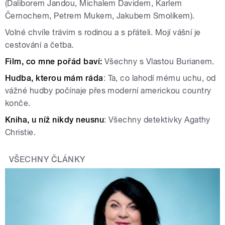
(Daliborem Jandou, Michalem Davidem, Karlem
Černochem, Petrem Mukem, Jakubem Smolíkem).
Volné chvíle trávím s rodinou a s přáteli. Mojí vášní je
cestování a četba.
Film, co mne pořád baví:
Všechny s Vlastou Burianem.
Hudba, kterou mám ráda
: Ta, co lahodí mému uchu, od
vážné hudby počínaje přes moderní americkou country
konče.
Kniha, u níž nikdy neusnu
: Všechny detektivky Agathy
Christie.
VŠECHNY ČLÁNKY