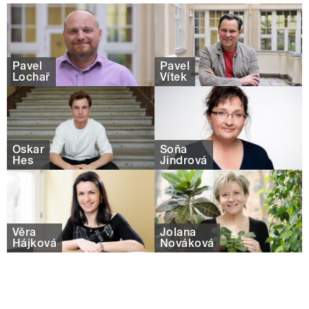
Pavel
Pavel
Lochař
Vítek
Oskar
Soňa
Hes
Jindrová
Věra
Jolana
Hájková
Nováková