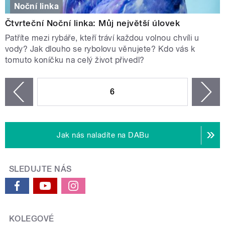
Noční linka
Čtvrteční Noční linka: Můj největší úlovek
Patříte mezi rybáře, kteří tráví každou volnou chvíli u
vody? Jak dlouho se rybolovu věnujete? Kdo vás k
tomuto koníčku na celý život přivedl?
STRÁNKY
6
n
zí
Jak nás naladíte na DABu
SLEDUJTE NÁS
KOLEGOVÉ