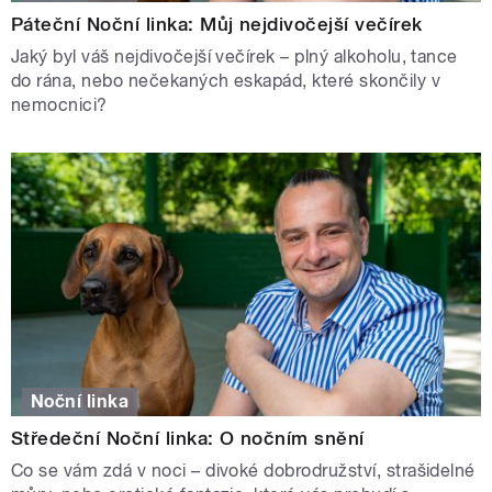
Páteční Noční linka: Můj nejdivočejší večírek
Jaký byl váš nejdivočejší večírek – plný alkoholu, tance
do rána, nebo nečekaných eskapád, které skončily v
nemocnici?
Noční linka
Středeční Noční linka: O nočním snění
Co se vám zdá v noci – divoké dobrodružství, strašidelné