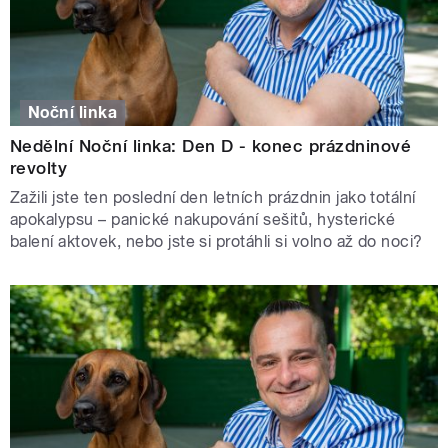
Noční linka
Nedělní Noční linka: Den D - konec prázdninové
revolty
Zažili jste ten poslední den letních prázdnin jako totální
apokalypsu – panické nakupování sešitů, hysterické
balení aktovek, nebo jste si protáhli si volno až do noci?