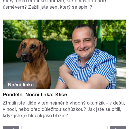
můry, nebo erotické fantazie, které vás probudí s
úsměvem? Zažili jste sen, který se splnil?
Noční linka
Pondělní Noční linka: Klíče
Ztratili jste klíče v ten nejméně vhodný okamžik – v dešti,
v noci, nebo před důležitou schůzkou? Jak jste se cítili,
když jste je hledali jako blázni?
STRÁNKY