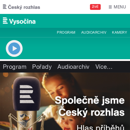
Přejít k hlavnímu obsahu
MENU
ŽIVĚ
PROGRAM
AUDIOARCHIV
KAMERY
Program
Pořady
Audioarchiv
Více
…