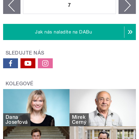
7
n
zí
Jak nás naladíte na DABu
SLEDUJTE NÁS
KOLEGOVÉ
Dana
Mirek
Josefová
Černý