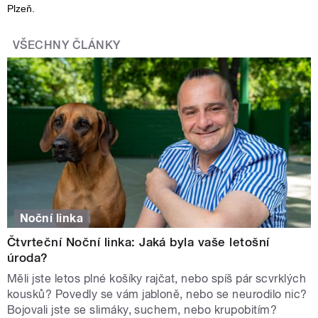
Plzeň.
VŠECHNY ČLÁNKY
Noční linka
Čtvrteční Noční linka: Jaká byla vaše letošní
úroda?
Měli jste letos plné košíky rajčat, nebo spíš pár scvrklých
kousků? Povedly se vám jabloně, nebo se neurodilo nic?
Bojovali jste se slimáky, suchem, nebo krupobitím?