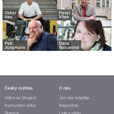
Oskar
Pavel
Hes
Vítek
Petr
Dana
Jungmann
Špicarová
Český rozhlas
O nás
Válka na Ukrajině
Jak nás naladíte
Komunální volby
Nápověda
Stanice
Lidé v rádiu