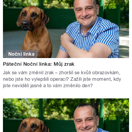
Noční linka
Páteční Noční linka: Můj zrak
Jak se vám změnil zrak – zhoršil se kvůli obrazovkám,
nebo jste ho vylepšili operací? Zažili jste moment, kdy
jste neviděli jasně a to vám změnilo den?