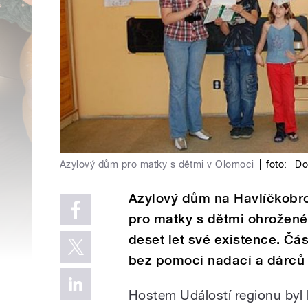
Azylový dům pro matky s dětmi v Olomoci
|
foto:
Dob
Azylový dům na Havlíčkobro
pro matky s dětmi ohrožené
deset let své existence. Čá
bez pomoci nadací a dárců 
Hostem Událostí regionu byl k