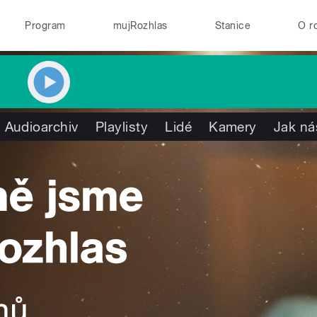
Program
mujRozhlas
Stanice
O r
Audioarchiv
Playlisty
Lidé
Kamery
Jak ná