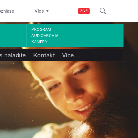
ozhlase
Více
ŽIVĚ
PROGRAM
AUDIOARCHIV
KAMERY
s naladíte
Kontakt
Více
…