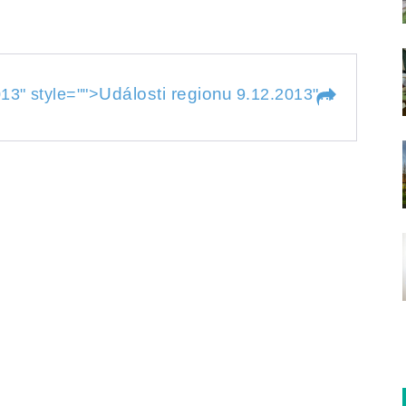
Události regionu
013
" style="">
9.12.2013
" style="">
U
013