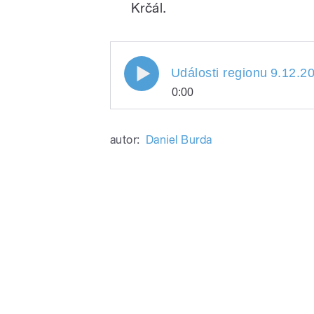
Krčál.
Události regionu
9.12.2
0:00
Události regionu
Play
9.12.2
autor:
Daniel Burda
/