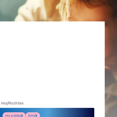
mujRozhlas
Hry a četby
Krimi