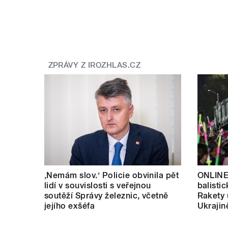
ZPRÁVY Z IROZHLAS.CZ
‚Nemám slov.‘ Policie obvinila pět
ONLINE
lidí v souvislosti s veřejnou
balistic
soutěží Správy železnic, včetně
Rakety 
jejího exšéfa
Ukrajin