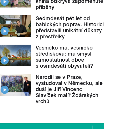
kniha odkrývá zapomenuté
příběhy
Sedmdesát pět let od
babických poprav. Historici
dálosti regionu
9.12.2013
představili unikátní důkazy
z přestřelky
Vesničko má, vesničko
středisková: má smysl
samostatnost obce
s osmdesáti obyvateli?
Narodil se v Praze,
vystudoval v Německu, ale
duší je Jiří Vincenc
Slavíček malíř Žďárských
vrchů