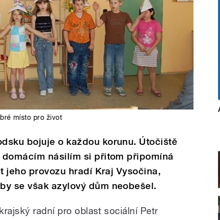
ré místo pro život
dsku bojuje o každou korunu. Útočiště
 domácím násilím si přitom připomíná
st jeho provozu hradí Kraj Vysočina,
by se však azylový dům neobešel.
rajský radní pro oblast sociální Petr