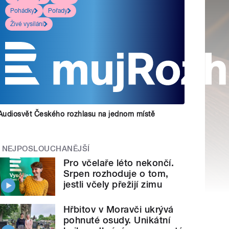
Pohádky
Pořady
Živé vysílání
Audiosvět Českého rozhlasu na jednom místě
NEJPOSLOUCHANĚJŠÍ
Pro včelaře léto nekončí.
Srpen rozhoduje o tom,
jestli včely přežijí zimu
Hřbitov v Moravči ukrývá
pohnuté osudy. Unikátní