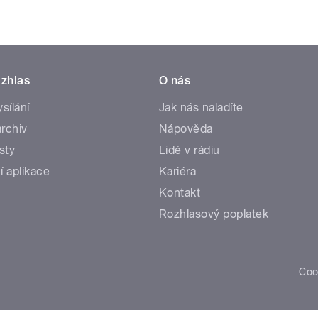
zhlas
O nás
ysílání
Jak nás naladíte
rchiv
Nápověda
sty
Lidé v rádiu
í aplikace
Kariéra
Kontakt
Rozhlasový poplatek
Coo