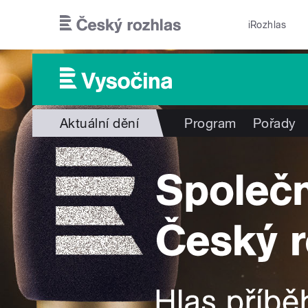
Přejít k hlavnímu obsahu
iRozhlas
Aktuální dění
Program
Pořady