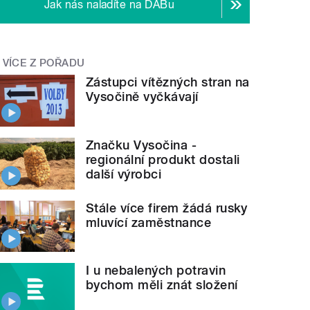
Jak nás naladíte na DABu
VÍCE Z POŘADU
Zástupci vítězných stran na
Vysočině vyčkávají
Značku Vysočina -
regionální produkt dostali
další výrobci
Stále více firem žádá rusky
mluvící zaměstnance
I u nebalených potravin
bychom měli znát složení