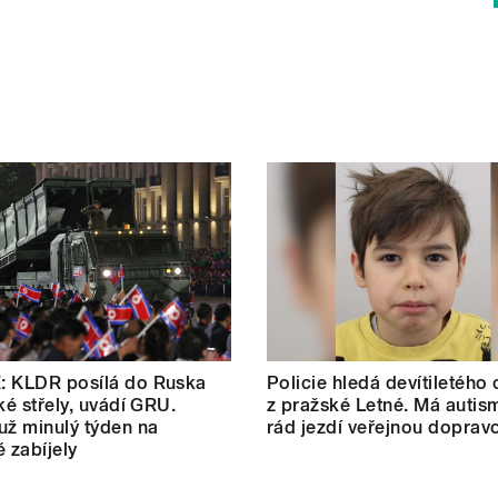
: KLDR posílá do Ruska
Policie hledá devítiletého
ké střely, uvádí GRU.
z pražské Letné. Má autis
už minulý týden na
rád jezdí veřejnou doprav
ě zabíjely