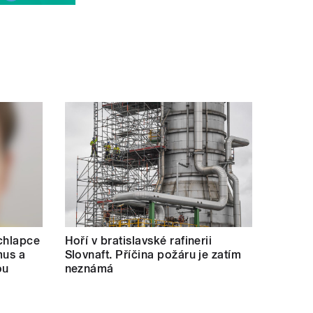
 chlapce
Hoří v bratislavské rafinerii
mus a
Slovnaft. Příčina požáru je zatím
ou
neznámá