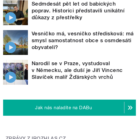
Sedmdesát pět let od babických
poprav. Historici představili unikátní
důkazy z přestřelky
Vesničko má, vesničko středisková: má
smysl samostatnost obce s osmdesáti
obyvateli?
Narodil se v Praze, vystudoval
v Německu, ale duší je Jiří Vincenc
Slavíček malíř Žďárských vrchů
Jak nás naladíte na DABu
ZPRÁVY Z IROZHLAS.CZ