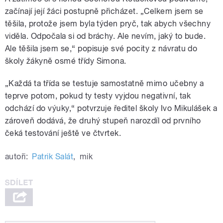
začínají její žáci postupně přicházet. „Celkem jsem se
těšila, protože jsem byla týden pryč, tak abych všechny
viděla. Odpočala si od bráchy. Ale nevím, jaký to bude.
Ale těšila jsem se,“ popisuje své pocity z návratu do
školy žákyně osmé třídy Simona.
„Každá ta třída se testuje samostatně mimo učebny a
teprve potom, pokud ty testy vyjdou negativní, tak
odchází do výuky,“ potvrzuje ředitel školy Ivo Mikulášek a
zároveň dodává, že druhý stupeň narozdíl od prvního
čeká testování ještě ve čtvrtek.
autoři:
Patrik Salát
,
mik