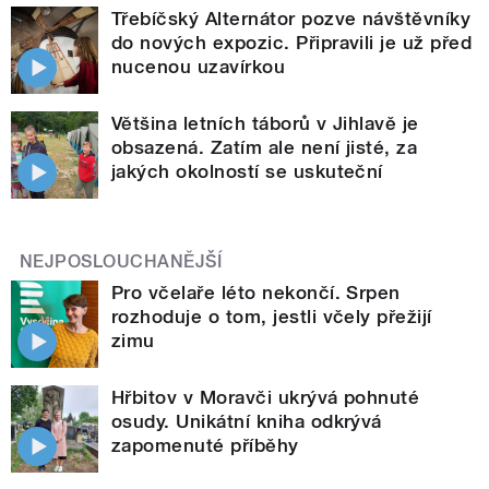
Třebíčský Alternátor pozve návštěvníky
do nových expozic. Připravili je už před
nucenou uzavírkou
Většina letních táborů v Jihlavě je
obsazená. Zatím ale není jisté, za
jakých okolností se uskuteční
NEJPOSLOUCHANĚJŠÍ
Pro včelaře léto nekončí. Srpen
rozhoduje o tom, jestli včely přežijí
zimu
Hřbitov v Moravči ukrývá pohnuté
osudy. Unikátní kniha odkrývá
zapomenuté příběhy