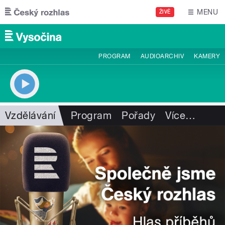
Přejít k hlavnímu obsahu
MENU
ŽIVĚ
PROGRAM
AUDIOARCHIV
KAMERY
Vzdělávání
Program
Pořady
Více
…