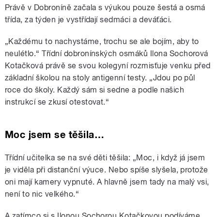
Právě v Dobroníně začala s výukou pouze šestá a osmá
třída, za týden je vystřídají sedmáci a deváťáci.
„Každému to nachystáme, trochu se ale bojím, aby to
neulétlo.“ Třídní dobronínských osmáků Ilona Sochorová
Kotačková právě se svou kolegyní rozmisťuje venku před
základní školou na stoly antigenní testy. „Jdou po půl
roce do školy. Každý sám si sedne a podle našich
instrukcí se zkusí otestovat.“
Moc jsem se těšila…
Třídní učitelka se na své děti těšila: „Moc, i když já jsem
je viděla při distanční výuce. Nebo spíše slyšela, protože
oni mají kamery vypnuté. A hlavně jsem tady na malý vsi,
není to nic velkého.“
A zatímco si s Ilonou Sochorou Kotačkovou podíváme,