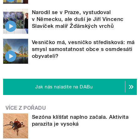
Narodil se v Praze, vystudoval
v Německu, ale duší je Jiří Vincenc
Slavíček malíř Žďárských vrchů
Vesničko má, vesničko středisková: má
smysl samostatnost obce s osmdesáti
obyvateli?
Jak nás naladíte na DABu
VÍCE Z POŘADU
Sezóna klíšťat naplno začala. Aktivita
parazita je vysoká