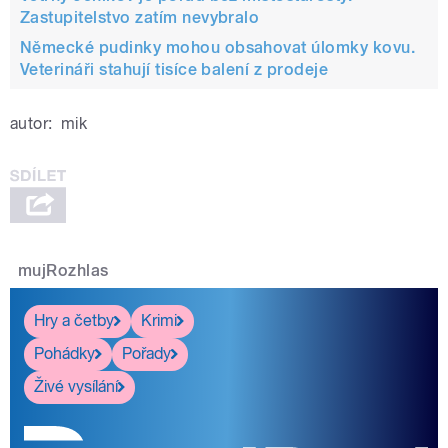
Zastupitelstvo zatím nevybralo
Německé pudinky mohou obsahovat úlomky kovu.
Veterináři stahují tisíce balení z prodeje
autor:
mik
mujRozhlas
Hry a četby
Krimi
Pohádky
Pořady
Živé vysílání