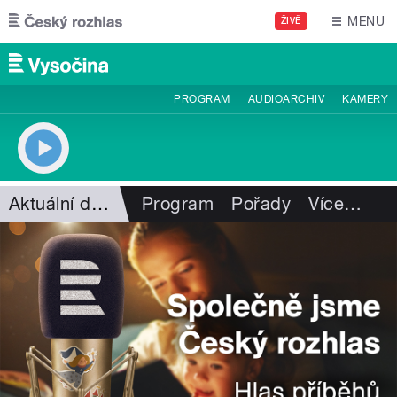
Přejít k hlavnímu obsahu
MENU
ŽIVĚ
PROGRAM
AUDIOARCHIV
KAMERY
Aktuální dění
Program
Pořady
Více
…