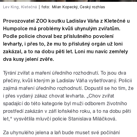
Lev King, Kletečná
|
foto:
Milan Kopecký
,
Český rozhlas
Provozovatel ZOO koutku Ladislav Váňa z Kletečné u
Humpolce má problémy kvůli uhynulým zvířatům.
Podle policie choval bez příslušného povolení
levharty, i přes to, že mu to příslušný orgán už loni
zakázal, a to na dobu pěti let. Loni mu navíc zemřely
dva kusy jelení zvěře.
Týrání zvířat a maření úředního rozhodnutí. To jsou dva
přečiny, kvůli kterým je Ladislav Váňa vyšetřovaný. Policii
zajímá maření úředního rozhodnutí. Dopustil se ho tím, že
i přes vydaný zákaz chovat levharta. „Chov zvířat
spadající do této kategorie byl muži odborem životního
prostředí zakázán v září loňského roku, a to na dobu pěti
let,“ vysvětlila mluvčí policie Stanislava Miláčková.
Za uhynulého jelena a laň bude muset své počínání