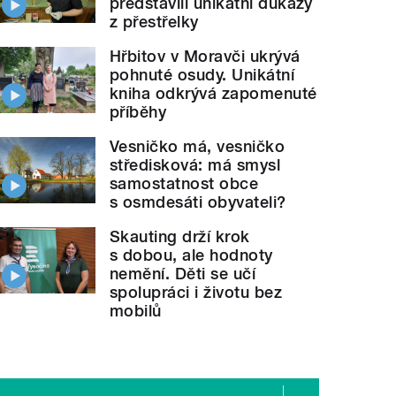
představili unikátní důkazy
z přestřelky
Hřbitov v Moravči ukrývá
pohnuté osudy. Unikátní
kniha odkrývá zapomenuté
příběhy
Vesničko má, vesničko
středisková: má smysl
samostatnost obce
s osmdesáti obyvateli?
Skauting drží krok
s dobou, ale hodnoty
nemění. Děti se učí
spolupráci i životu bez
mobilů