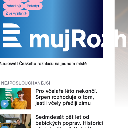
Pohádky
Pořady
Živé vysílání
Audiosvět Českého rozhlasu na jednom místě
NEJPOSLOUCHANĚJŠÍ
Pro včelaře léto nekončí.
Srpen rozhoduje o tom,
jestli včely přežijí zimu
Sedmdesát pět let od
babických poprav. Historici