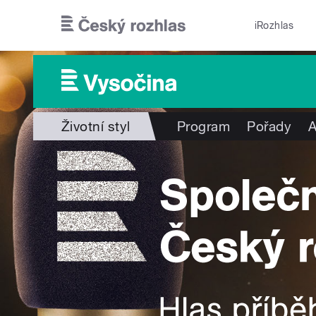
Přejít k hlavnímu obsahu
iRozhlas
Životní styl
Program
Pořady
A