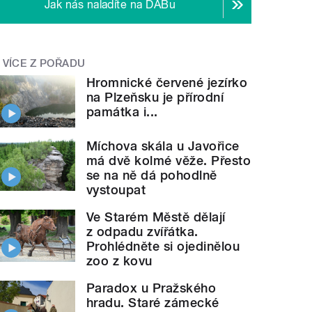
Jak nás naladíte na DABu
VÍCE Z POŘADU
Hromnické červené jezírko
na Plzeňsku je přírodní
památka i...
Míchova skála u Javořice
má dvě kolmé věže. Přesto
se na ně dá pohodlně
vystoupat
Ve Starém Městě dělají
z odpadu zvířátka.
Prohlédněte si ojedinělou
zoo z kovu
Paradox u Pražského
hradu. Staré zámecké