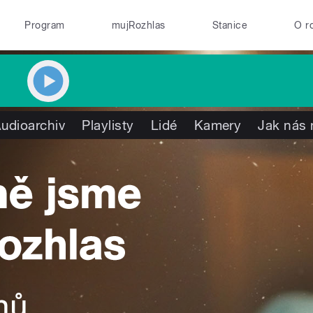
Program
mujRozhlas
Stanice
O r
udioarchiv
Playlisty
Lidé
Kamery
Jak nás 