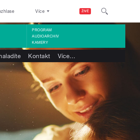
ozhlase
Více
ŽIVĚ
PROGRAM
AUDIOARCHIV
KAMERY
naladíte
Kontakt
Více
…