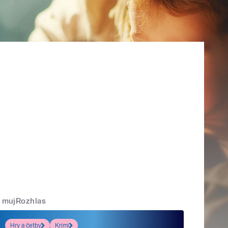
mujRozhlas
Hry a četby
Krimi