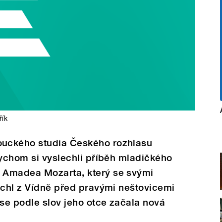
řík
uckého studia Českého rozhlasu
bychom si vyslechli příběh mladičkého
 Amadea Mozarta, který se svými
rchl z Vídně před pravými neštovicemi
se podle slov jeho otce začala nová