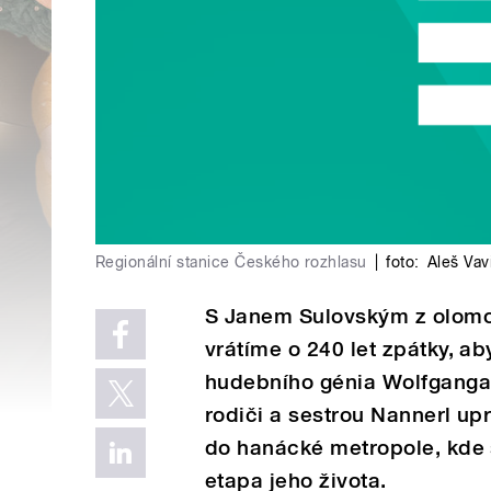
Regionální stanice Českého rozhlasu
|
foto:
Aleš Vav
S Janem Sulovským z olomo
vrátíme o 240 let zpátky, a
hudebního génia Wolfganga
rodiči a sestrou Nannerl up
do hanácké metropole, kde 
etapa jeho života.