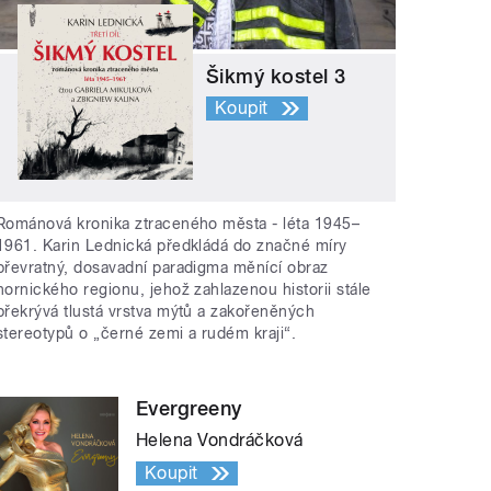
Šikmý kostel 3
Koupit
Románová kronika ztraceného města - léta 1945–
1961. Karin Lednická předkládá do značné míry
převratný, dosavadní paradigma měnící obraz
hornického regionu, jehož zahlazenou historii stále
překrývá tlustá vrstva mýtů a zakořeněných
stereotypů o „černé zemi a rudém kraji“.
Evergreeny
Helena Vondráčková
Koupit