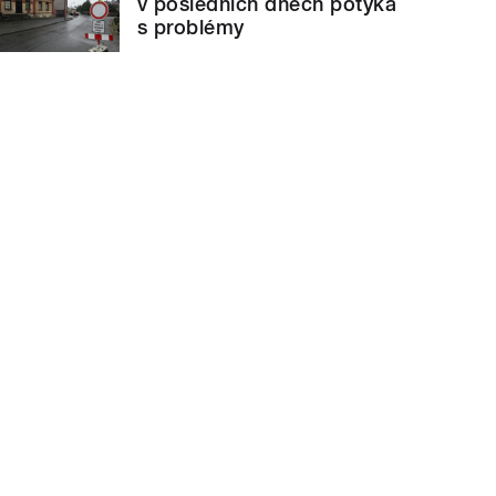
v posledních dnech potýká
s problémy