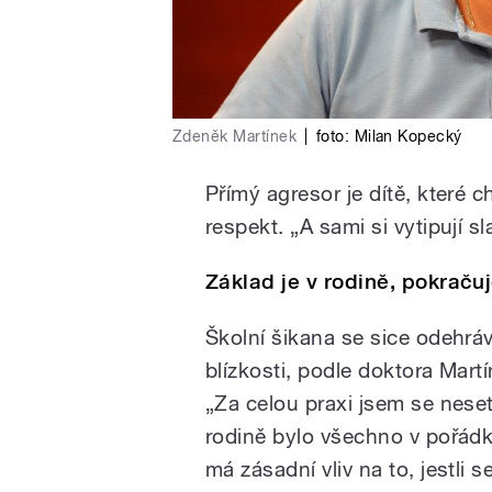
Zdeněk Martínek
|
foto:
Milan Kopecký
Přímý agresor je dítě, které 
respekt. „A sami si vytipují s
Základ je v rodině, pokrač
Školní šikana se sice odehráv
blízkosti, podle doktora Mart
„Za celou praxi jsem se nese
rodině bylo všechno v pořád
má zásadní vliv na to, jestli 