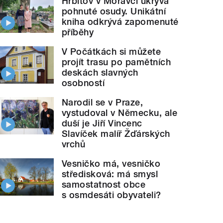
Hřbitov v Moravči ukrývá
pohnuté osudy. Unikátní
kniha odkrývá zapomenuté
příběhy
V Počátkách si můžete
projít trasu po pamětních
deskách slavných
osobností
Narodil se v Praze,
vystudoval v Německu, ale
duší je Jiří Vincenc
Slavíček malíř Žďárských
vrchů
Vesničko má, vesničko
středisková: má smysl
samostatnost obce
s osmdesáti obyvateli?