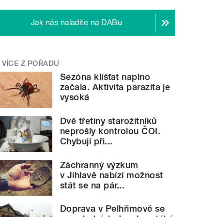
Jak nás naladíte na DABu
VÍCE Z POŘADU
Sezóna klíšťat naplno
začala. Aktivita parazita je
vysoká
Dvě třetiny starožitníků
neprošly kontrolou ČOI.
Chybují při...
Záchranný výzkum
v Jihlavě nabízí možnost
stát se na pár...
Doprava v Pelhřimově se