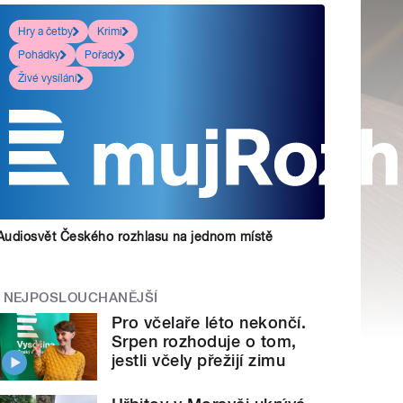
Hry a četby
Krimi
Pohádky
Pořady
Živé vysílání
Audiosvět Českého rozhlasu na jednom místě
NEJPOSLOUCHANĚJŠÍ
Pro včelaře léto nekončí.
Srpen rozhoduje o tom,
jestli včely přežijí zimu