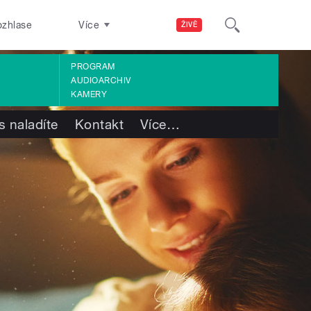
ozhlase
Více
ŽIVĚ
PROGRAM
AUDIOARCHIV
KAMERY
s naladíte
Kontakt
Více
…