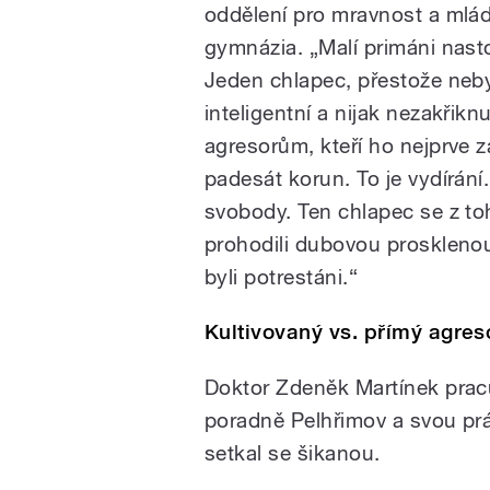
oddělení pro mravnost a mlád
gymnázia. „Malí primáni nastou
Jeden chlapec, přestože neby
inteligentní a nijak nezakřiknu
agresorům, kteří ho nejprve za
padesát korun. To je vydírání
svobody. Ten chlapec se z to
prohodili dubovou prosklenou
byli potrestáni.“
Kultivovaný vs. přímý agres
Doktor Zdeněk Martínek prac
poradně Pelhřimov a svou prá
setkal se šikanou.