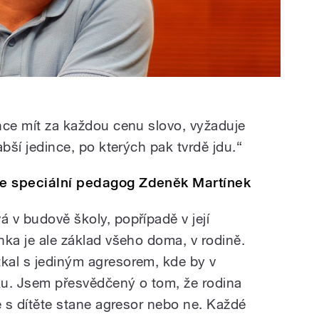
chce mít za každou cenu slovo, vyžaduje
labší jedince, po kterých pak tvrdě jdu.“
uje speciální pedagog Zdeněk Martínek
á v budově školy, popřípadě v její
ínka je ale základ všeho doma, v rodině.
tkal s jediným agresorem, kde by v
ku. Jsem přesvědčený o tom, že rodina
se s dítěte stane agresor nebo ne. Každé