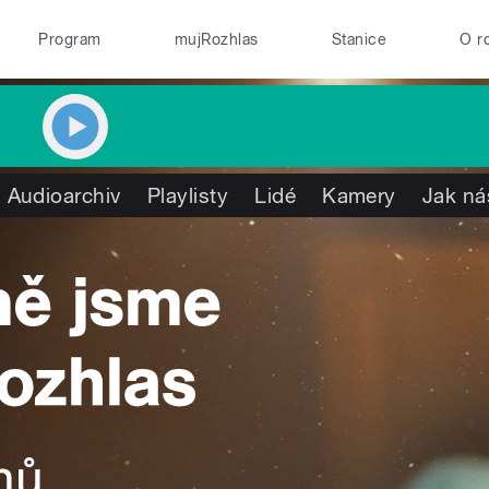
Program
mujRozhlas
Stanice
O r
Audioarchiv
Playlisty
Lidé
Kamery
Jak ná