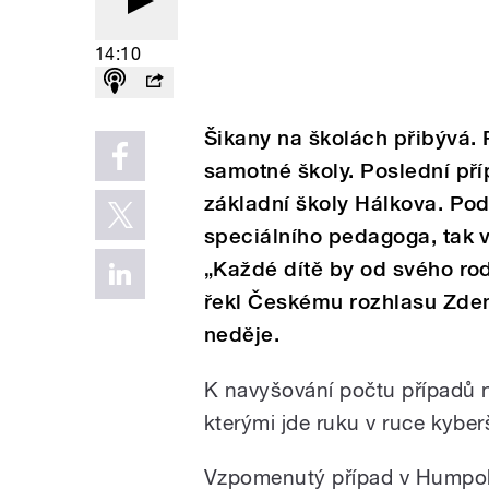
14:10
Šikany na školách přibývá. Po
samotné školy. Poslední př
základní školy Hálkova. Po
speciálního pedagoga, tak v
„Každé dítě by od svého rod
řekl Českému rozhlasu Zdeně
neděje.
K navyšování počtu případů 
kterými jde ruku v ruce kyber
Vzpomenutý případ v Humpolc