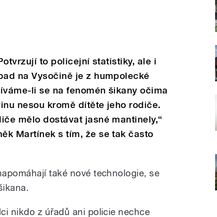
tvrzují to policejní statistiky, ale i
ípad na Vysočině je z humpolecké
díváme-li se na fenomén šikany očima
inu nesou kromě dítěte jeho rodiče.
iče mělo dostávat jasné mantinely,“
k Martínek s tím, že se tak často
napomáhají také nové technologie, se
šikana.
i nikdo z úřadů ani policie nechce