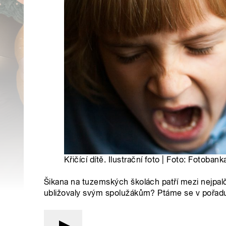
Křičící dítě. Ilustrační foto | Foto: Fotoba
Šikana na tuzemských školách patří mezi nejpalči
ubližovaly svým spolužákům? Ptáme se v pořadu 