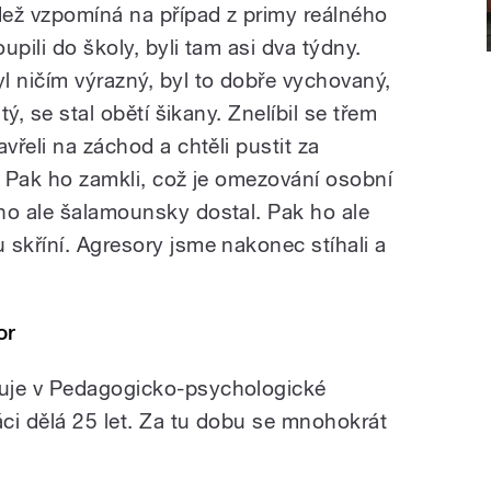
ež vzpomíná na případ z primy reálného
pili do školy, byli tam asi dva týdny.
l ničím výrazný, byl to dobře vychovaný,
tý, se stal obětí šikany. Znelíbil se třem
vřeli na záchod a chtěli pustit za
. Pak ho zamkli, což je omezování osobní
ho ale šalamounsky dostal. Pak ho ale
 skříní. Agresory jsme nakonec stíhali a
or
uje v Pedagogicko-psychologické
ci dělá 25 let. Za tu dobu se mnohokrát