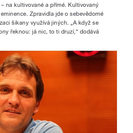
– na kultivované a přímé. Kultivovaný
 eminence. Zpravidla jde o sebevědomé
izaci šikany využívá jiných. „A když se
ony řeknou: já nic, to ti druzí,“ dodává