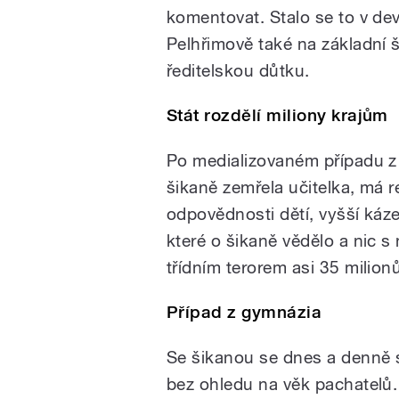
komentovat. Stalo se to v dev
Pelhřimově také na základní š
ředitelskou důtku.
Stát rozdělí miliony krajům
Po medializovaném případu z
šikaně zemřela učitelka, má re
odpovědnosti dětí, vyšší káze
které o šikaně vědělo a nic s
třídním terorem asi 35 milion
Případ z gymnázia
Se šikanou se dnes a denně set
bez ohledu na věk pachatelů.