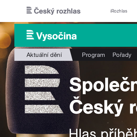
Přejít k hlavnímu obsahu
iRozhlas
Aktuální dění
Program
Pořady