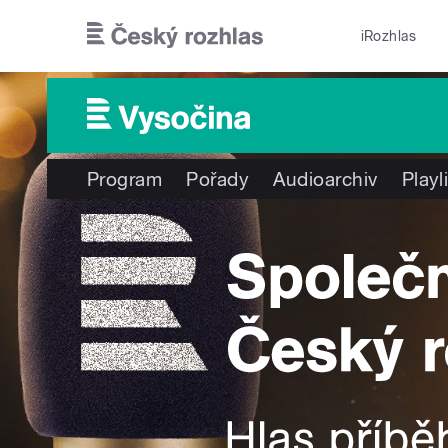
Přejít k hlavnímu obsahu
iRozhlas
Program
Pořady
Audioarchiv
Playl