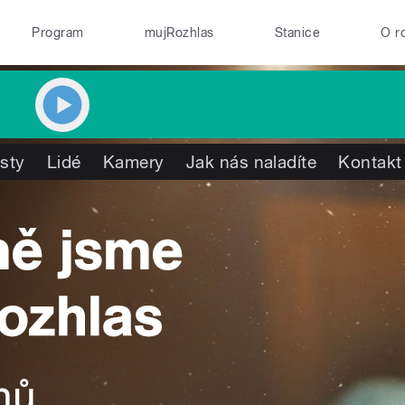
Program
mujRozhlas
Stanice
O r
isty
Lidé
Kamery
Jak nás naladíte
Kontakt