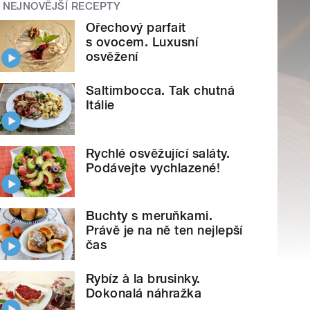
NEJNOVĚJŠÍ RECEPTY
Ořechový parfait
s ovocem. Luxusní
osvěžení
Saltimbocca. Tak chutná
Itálie
Rychlé osvěžující saláty.
Podávejte vychlazené!
Buchty s meruňkami.
Právě je na ně ten nejlepší
čas
Rybíz à la brusinky.
Dokonalá náhražka