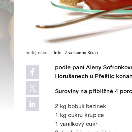
horký nápoj
|
foto:
Zsuzsanna Kilian
podle paní Aleny Sofroňkové
Horušanech u Přeštic konan
Suroviny na přibližně 4 por
2 kg bobulí bezinek
1 kg cukru krupice
1 vanilkový cukr