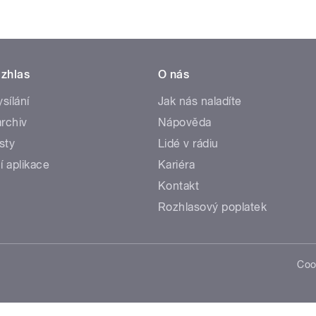
zhlas
O nás
ysílání
Jak nás naladíte
rchiv
Nápověda
sty
Lidé v rádiu
í aplikace
Kariéra
Kontakt
Rozhlasový poplatek
Coo