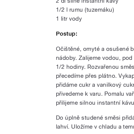
2 dl silné instantní kávy
1/2 l rumu (tuzemáku)
1 litr vody
Postup:
Očištěné, omyté a osušené b
nádoby. Zalijeme vodou, pod 
1/2 hodiny. Rozvařenou směs
přecedíme přes plátno. Vyka
přidáme cukr a vanilkový cuk
přivedeme k varu. Pomalu vař
přilijeme silnou instantní káv
Do úplně studené směsi přid
lahví. Uložíme v chladu a tem