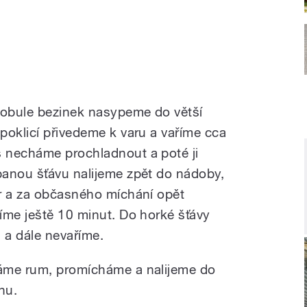
obule bezinek nasypeme do větší
poklicí přivedeme k varu a vaříme cca
 necháme prochladnout a poté ji
panou šťávu nalijeme zpět do nádoby,
r a za občasného míchání opět
íme ještě 10 minut. Do horké šťávy
u a dále nevaříme.
áme rum, promícháme a nalijeme do
nu.