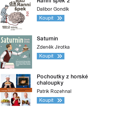
Ranní špek 2
Dalibor Gondík
Koupit
Saturnin
Zdeněk Jirotka
Koupit
Pochoutky z horské
chaloupky
Patrik Rozehnal
Koupit