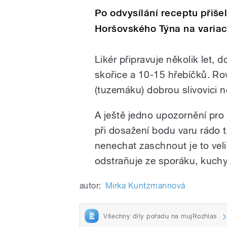
Po odvysílání receptu přišel
Horšovského Týna na variaci
Likér připravuje několik let, d
skořice a 10-15 hřebíčků. R
(tuzemáku) dobrou slivovici n
A ještě jedno upozornění pro 
při dosažení bodu varu rádo t
nenechat zaschnout je to veli
odstraňuje ze sporáku, kuchy
autor:
Mirka Kuntzmannová
Všechny díly pořadu na mujRozhlas