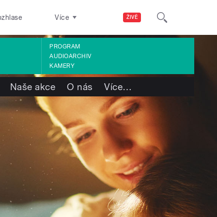
ozhlase
Více
ŽIVĚ
PROGRAM
AUDIOARCHIV
KAMERY
Naše akce
O nás
Více
…