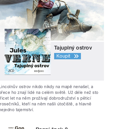
Tajuplný ostrov
Koupit
Lincolnův ostrov nikdo nikdy na mapě nenašel, a
přece ho znají lidé na celém světě. Už déle než sto
třicet let na něm prožívají dobrodružství s pěticí
trosečníků, kteří na něm našli útočiště, a hlavně
nejedno tajemství.