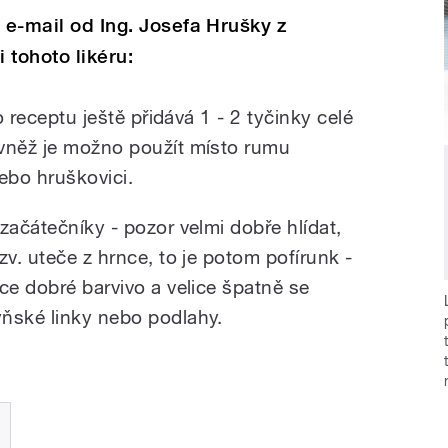
 e-mail od Ing. Josefa Hrušky z
 tohoto likéru:
o receptu ještě přidává 1 - 2 tyčinky celé
ovněž je možno použít místo rumu
ebo hruškovici.
začátečníky - pozor velmi dobře hlídat,
zv. uteče z hrnce, to je potom pofírunk -
ce dobré barvivo a velice špatně se
ňské linky nebo podlahy.