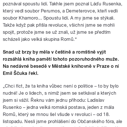
poznával spoustu lidí. Takhle jsem poznal Láďu Rusenka,
který vedl soubor Perumos, a Demeterovce, kteří vedli
soubor Khamoro... Spoustu lidí. A my jsme se stýkali.
Takže když pak přišla revoluce, všichni jsme se mohli
spojit, protože jsme se už znali, už jsme se předtím
scházeli jako velká skupina Romů.“
Snad už brzy by měla v češtině a romštině vyjít
rozsáhlá kniha pamětí tohoto pozoruhodného muže.
Na nedávné besedě v Městské knihovně v Praze o ní
Emil Ščuka řekl.
„Chci říct, že ta kniha vůbec není o politice – to by bylo
nudné! Je o lidech, s nimiž jsem se setkával a kterých
jsem si vážil. Řeknu vám jednu příhodu: Ladislav
Rusenko – jedna velká romská postava, jeden z mála
Romů, který se mnou šel všude v revoluci – od 18.
listopadu. Nesli jsme prohlášení do Občanského fóra, ale