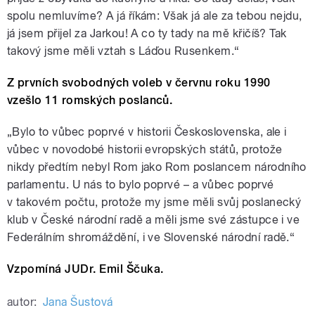
spolu nemluvíme? A já říkám: Však já ale za tebou nejdu,
já jsem přijel za Jarkou! A co ty tady na mě křičíš? Tak
takový jsme měli vztah s Láďou Rusenkem.“
Z prvních svobodných voleb v červnu roku 1990
vzešlo 11 romských poslanců.
„Bylo to vůbec poprvé v historii Československa, ale i
vůbec v novodobé historii evropských států, protože
nikdy předtím nebyl Rom jako Rom poslancem národního
parlamentu. U nás to bylo poprvé – a vůbec poprvé
v takovém počtu, protože my jsme měli svůj poslanecký
klub v České národní radě a měli jsme své zástupce i ve
Federálním shromáždění, i ve Slovenské národní radě.“
Vzpomíná JUDr. Emil Ščuka.
autor:
Jana Šustová