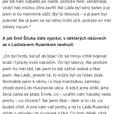
pár lidí nám odpadlo po cestě, protože řekli: Ježišmarjá,
vždyť nás můžou zítra zavřít! Ale Láďa byl silný kořen a já
jsem si ho nesmírně vážil. Byl to listonoš – a já jsem byl
právník! Ale já jsem se od něho mohl učit, protože on měl
zdravý rozum.“
A jak Emil Ščuka dále vypráví, v některých názorech
se s Ladislavem Rusenkem neshodl.
„On byl tvrdý, šel až do boje! On se mnou chtěl bojovat
snad i fyzicky kvůli názorům. On byl takový. Ale protože
jsem ho měl rád, tak jsem to tak vážně nebral a říkal
jsem: Ale Láďo, prosím tě, to může být za týden jinak.
Normálně jsem k němu i s mojí manželkou Jarmilou
chodil domů do Husinecké ulice. A když jsme přišli, jeho
žena Jarka se ptala: Emile, co – uvařím vám halušky nebo
pirohy – co chcete? Tak jsem říkal – dám si to i to, co
budeš chtít. A ona nám vaří pirohy a na to Láďa Rusenko
přijde z obýváku do kuchyně a říká: Co tady děláš, však