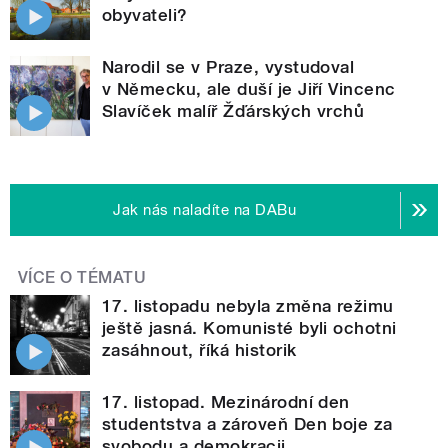
obyvateli?
Narodil se v Praze, vystudoval
v Německu, ale duší je Jiří Vincenc
Slavíček malíř Žďárských vrchů
Jak nás naladíte na DABu
VÍCE O TÉMATU
17. listopadu nebyla změna režimu
ještě jasná. Komunisté byli ochotni
zasáhnout, říká historik
17. listopad. Mezinárodní den
studentstva a zároveň Den boje za
svobodu a demokracii