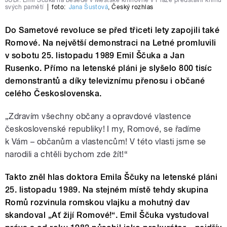
svých pamětí
|
foto:
Jana Šustová
,
Český rozhlas
Do Sametové revoluce se před třiceti lety zapojili také
Romové. Na největší demonstraci na Letné promluvili
v sobotu 25. listopadu 1989 Emil Ščuka a Jan
Rusenko. Přímo na letenské pláni je slyšelo 800 tisíc
demonstrantů a díky televiznímu přenosu i občané
celého Československa.
„Zdravím všechny občany a opravdové vlastence
československé republiky! I my, Romové, se řadíme
k Vám – občanům a vlastencům! V této vlasti jsme se
narodili a chtěli bychom zde žít!“
Takto zněl hlas doktora Emila Ščuky na letenské pláni
25. listopadu 1989. Na stejném místě tehdy skupina
Romů rozvinula romskou vlajku a mohutný dav
skandoval „Ať žijí Romové!“. Emil Ščuka vystudoval