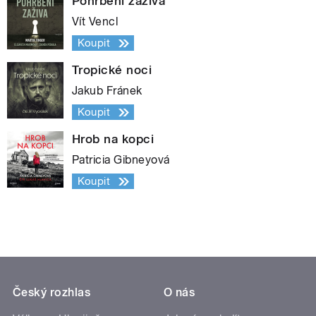
Pohřbeni zaživa
Vít Vencl
Koupit
Tropické noci
Jakub Fránek
Koupit
Hrob na kopci
Patricia Gibneyová
Koupit
Český rozhlas
O nás