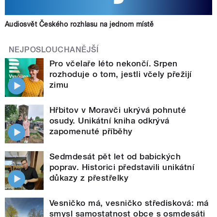
Audiosvět Českého rozhlasu na jednom místě
NEJPOSLOUCHANĚJŠÍ
Pro včelaře léto nekončí. Srpen
rozhoduje o tom, jestli včely přežijí
zimu
Hřbitov v Moravči ukrývá pohnuté
osudy. Unikátní kniha odkrývá
zapomenuté příběhy
Sedmdesát pět let od babických
poprav. Historici představili unikátní
důkazy z přestřelky
Vesničko má, vesničko středisková: má
smysl samostatnost obce s osmdesáti