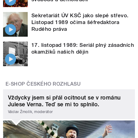
Sekretariát ÚV KSČ jako slepé střevo.
Listopad 1989 očima šéfredaktora
Rudého práva
17. listopad 1989: Seriál plný zásadních
okamžiků našich dějin
E-SHOP ČESKÉHO ROZHLASU
Vždycky jsem si přál ocitnout se v románu
Julese Verna. Teď se mi to splnilo.
Václav Žmolík, moderátor