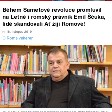
Během Sametové revoluce promluvil
na Letné i romský právník Emil Ščuka,
lidé skandovali Ať žijí Romové!
16. listopad 2019
O Roma vakeren
JUDr. Emil Ščuka na besedě v Městské knihovně v Praze představil knihu