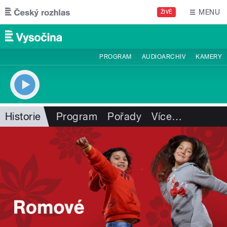
Přejít k hlavnímu obsahu
MENU
ŽIVĚ
PROGRAM
AUDIOARCHIV
KAMERY
Historie
Program
Pořady
Více
…