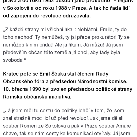
práva a od roku 1982 působil jako prokurátor – nejdřív
v Sokolově a od roku 1988 v Praze. A tak ho řada lidí
od zapojení do revoluce odrazovala.
„Z každé strany mi všichni říkali: Neblázni, Emile, ty do
toho nechoď! Ty nemůžeš, ty jsi přece prokurátor! Ty se
nemůžeš k nim přidat! Ale já říkám: Já můžu! Já jsem
především občan této země a já chci, aby tady byla
svoboda!“
Krátce poté se Emil Ščuka stal členem Rady
Občanského fóra a předsedou Národnostní komise.
10. března 1990 byl zvolen předsedou politické strany
Romská občanská iniciativa.
„Já jsem měl tu cestu do politiky lehčí v tom, že jsem
znal strašně moc lidí už před revolucí. Jak jsme dělali
soubor Romen ze Sokolova a pak v Praze soubor Amare
čhave, tak se nám cesty ke komunikaci otvíraly. Já jsem