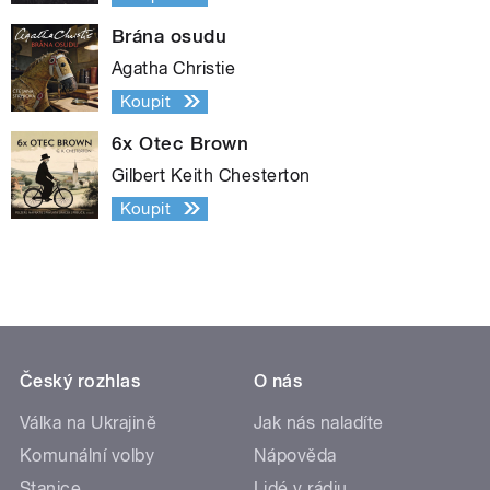
Brána osudu
Agatha Christie
Koupit
6x Otec Brown
Gilbert Keith Chesterton
Koupit
Český rozhlas
O nás
Válka na Ukrajině
Jak nás naladíte
Komunální volby
Nápověda
Stanice
Lidé v rádiu