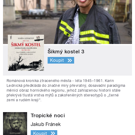
Šikmý kostel 3
Koupit
Románová kronika ztraceného města - léta 1945–1961. Karin
Lednická předkládá do značné míry převratný, dosavadní paradigma
měnící obraz hornického regionu, jehož zahlazenou historii stále
překrývá tlustá vrstva mýtů a zakořeněných stereotypů o „černé
zemi a rudém kraji“.
Tropické noci
Jakub Fránek
Koupit