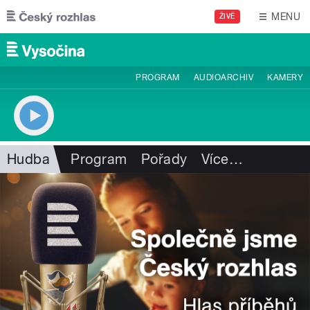
Přejít k hlavnímu obsahu
MENU
ŽIVĚ
PROGRAM
AUDIOARCHIV
KAMERY
Hudba
Program
Pořady
Více
…