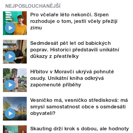
NEJPOSLOUCHANĚJŠÍ
Pro včelaře léto nekončí. Srpen
rozhoduje o tom, jestli včely přežijí
zimu
Sedmdesát pět let od babických
poprav. Historici představili unikátní
důkazy z přestřelky
Hřbitov v Moravči ukrývá pohnuté
osudy. Unikátní kniha odkrývá
zapomenuté příběhy
Vesničko má, vesničko středisková: má
smysl samostatnost obce s osmdesáti
obyvateli?
Skauting drží krok s dobou, ale hodnoty