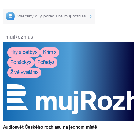
Všechny díly pořadu na mujRozhlas
mujRozhlas
Hry a četby
Krimi
Pohádky
Pořady
Živé vysílání
Audiosvět Českého rozhlasu na jednom místě