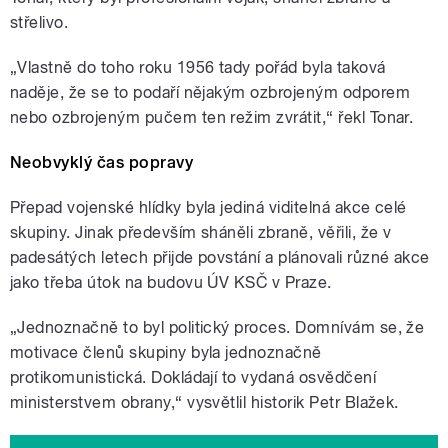
střelivo.
„Vlastně do toho roku 1956 tady pořád byla taková
naděje, že se to podaří nějakým ozbrojeným odporem
nebo ozbrojeným pučem ten režim zvrátit,“ řekl Tonar.
Neobvyklý čas popravy
Přepad vojenské hlídky byla jediná viditelná akce celé
skupiny. Jinak především sháněli zbraně, věřili, že v
padesátých letech přijde povstání a plánovali různé akce
jako třeba útok na budovu ÚV KSČ v Praze.
„Jednoznačně to byl politický proces. Domnívám se, že
motivace členů skupiny byla jednoznačně
protikomunistická. Dokládají to vydaná osvědčení
ministerstvem obrany,“ vysvětlil historik Petr Blažek.