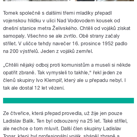
Tomek společně s dalšími třemi mladíky přepadl
vojenskou hlídku v ulici Nad Vodovodem kousek od
dnešní stanice metra Želivského. Chtěli od vojáků získat
samopaly. Všechno se ale zvrtlo. Obě strany začaly
střílet. V uličce tehdy navečer 16. prosince 1952 padlo
na 200 výstřelů. Jeden z vojáků zemřel.
„Chtěli nějaký odboj proti komunistům a museli si někde
opatřit zbraně. Tak vymysleli to takhle,“ řekl jeden ze
členů skupiny Ivo Klempíř, který ale u přepadu nebyl. I
tak ale dostal 12 let vězení.
Ze čtveřice, která přepad provedla, už žije jen pouze
Ladislav Balík. Ten byl odsouzený na 25 let. Také střílel,
ale nechce o tom mluvit. Další člen skupiny Ladislav
Tonar, který byl profesionální voják, sháněl zbraně a