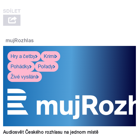
mujRozhlas
Hry a četby
Krimi
Pohádky
Pořady
Živé vysílání
Audiosvět Českého rozhlasu na jednom místě