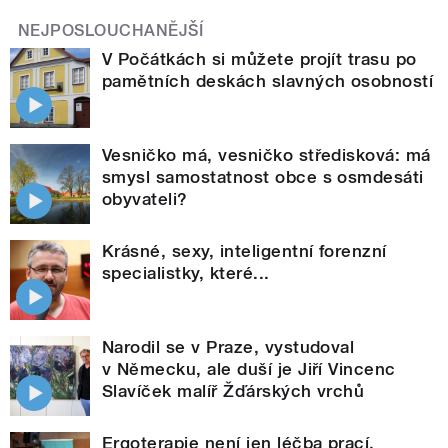
NEJPOSLOUCHANĚJŠÍ
V Počátkách si můžete projít trasu po
pamětních deskách slavných osobností
Vesničko má, vesničko středisková: má
smysl samostatnost obce s osmdesáti
obyvateli?
Krásné, sexy, inteligentní forenzní
specialistky, které...
Narodil se v Praze, vystudoval
v Německu, ale duší je Jiří Vincenc
Slavíček malíř Žďárských vrchů
Ergoterapie není jen léčba prací.