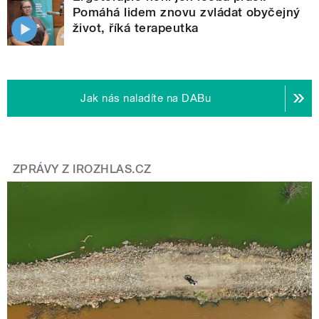
Pomáhá lidem znovu zvládat obyčejný
život, říká terapeutka
Jak nás naladíte na DABu
ZPRÁVY Z IROZHLAS.CZ