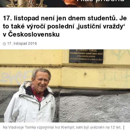
17. listopad není jen dnem studentů. Je
to také výročí poslední ‚justiční vraždy‘
v Československu
17. listopad 2016
Na Vladivoje Tomka vzpomínal Ivo Klempíř, sám byl uvězněn na 12 let.
|