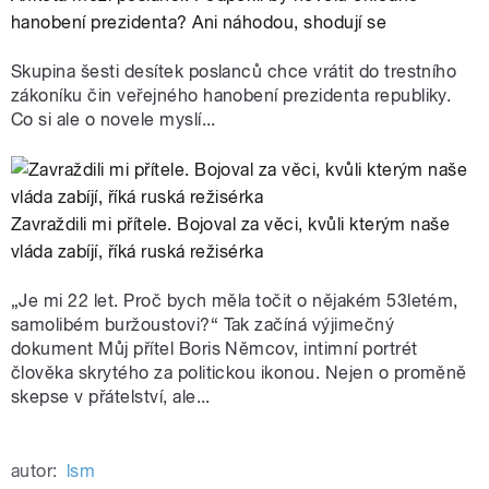
hanobení prezidenta? Ani náhodou, shodují se
Skupina šesti desítek poslanců chce vrátit do trestního
zákoníku čin veřejného hanobení prezidenta republiky.
Co si ale o novele myslí...
Zavraždili mi přítele. Bojoval za věci, kvůli kterým naše
vláda zabíjí, říká ruská režisérka
„Je mi 22 let. Proč bych měla točit o nějakém 53letém,
samolibém buržoustovi?“ Tak začíná výjimečný
dokument Můj přítel Boris Němcov, intimní portrét
člověka skrytého za politickou ikonou. Nejen o proměně
skepse v přátelství, ale...
autor:
lsm