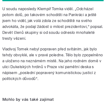
U soudu naposledy Klempíř Tomka viděl. „Odcházel
potom dolů, po takovém schodišti na Pankráci a ještě
jsem ho viděl, jak volá zdola ze schodiště na svého
advokáta, že podají žádost o milost prezidentovi,“ popsal.
Devět členů skupiny si od soudu odneslo mnohaleté
tresty vězení.
Vladivoj Tomek nebyl popraven před svítáním, jak bylo
tehdy obvyklé, ale v pravé poledne. Tělo bylo zpopelněno
a uloženo na neznámém místě. Na jeho rodném domě v
ulici Dukelských hrdinů v Praze visí pamětní deska s
nápisem „poslední popravený komunistickou justicí z
politických důvodů“.
Mohlo by vás také zajímat