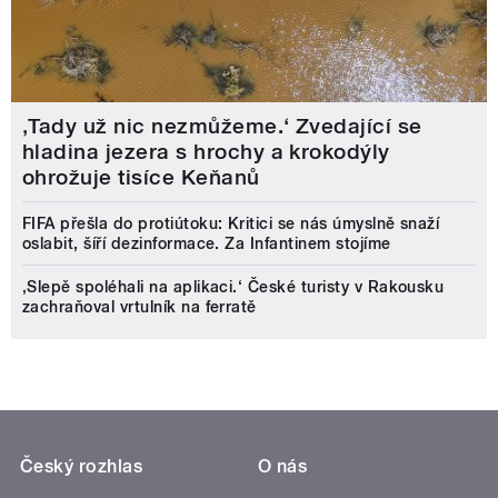
‚Tady už nic nezmůžeme.‘ Zvedající se
hladina jezera s hrochy a krokodýly
ohrožuje tisíce Keňanů
FIFA přešla do protiútoku: Kritici se nás úmyslně snaží
oslabit, šíří dezinformace. Za Infantinem stojíme
‚Slepě spoléhali na aplikaci.‘ České turisty v Rakousku
zachraňoval vrtulník na ferratě
Český rozhlas
O nás