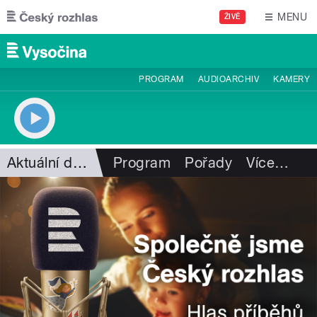
Přejít k hlavnímu obsahu
MENU
ŽIVĚ
PROGRAM
AUDIOARCHIV
KAMERY
Aktuální dění
Program
Pořady
Více
…