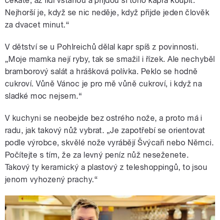
čekáte, až lidi vstanou a přijdou si toho kapra koupit.
Nejhorší je, když se nic neděje, když přijde jeden člověk
za dvacet minut.“
V dětství se u Pohlreichů dělal kapr spíš z povinnosti.
„Moje mamka nejí ryby, tak se smažil i řízek. Ale nechyběl
bramborový salát a hrášková polívka. Peklo se hodně
cukroví. Vůně Vánoc je pro mě vůně cukroví, i když na
sladké moc nejsem.“
V kuchyni se neobejde bez ostrého nože, a proto má i
radu, jak takový nůž vybrat. „Je zapotřebí se orientovat
podle výrobce, skvělé nože vyrábějí Švýcaři nebo Němci.
Počítejte s tím, že za levný peníz nůž neseženete.
Takový ty keramický a plastový z teleshoppingů, to jsou
jenom vyhozený prachy.“