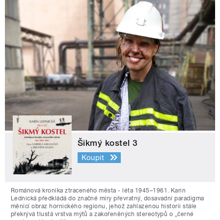
Šikmý kostel 3
Koupit
Románová kronika ztraceného města - léta 1945–1961. Karin
Lednická předkládá do značné míry převratný, dosavadní paradigma
měnící obraz hornického regionu, jehož zahlazenou historii stále
překrývá tlustá vrstva mýtů a zakořeněných stereotypů o „černé