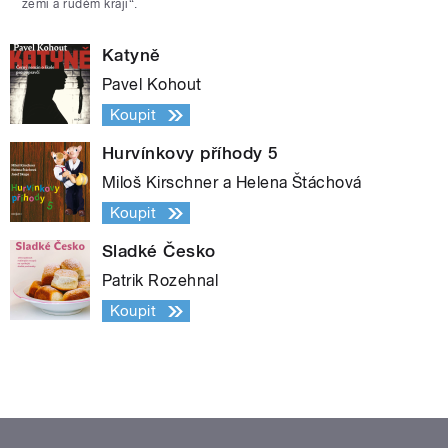
zemi a rudém kraji“.
Katyně
Pavel Kohout
Koupit
Hurvínkovy příhody 5
Miloš Kirschner a Helena Štáchová
Koupit
Sladké Česko
Patrik Rozehnal
Koupit