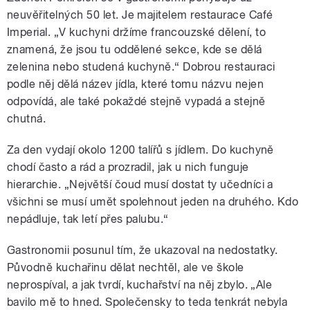
neuvěřitelných 50 let. Je majitelem restaurace Café
Imperial. „V kuchyni držíme francouzské dělení, to
znamená, že jsou tu oddělené sekce, kde se dělá
zelenina nebo studená kuchyně.“ Dobrou restauraci
podle něj dělá název jídla, které tomu názvu nejen
odpovídá, ale také pokaždé stejně vypadá a stejně
chutná.
Za den vydají okolo 1200 talířů s jídlem. Do kuchyně
chodí často a rád a prozradil, jak u nich funguje
hierarchie. „Největší čoud musí dostat ty učedníci a
všichni se musí umět spolehnout jeden na druhého. Kdo
nepádluje, tak letí přes palubu.“
Gastronomii posunul tím, že ukazoval na nedostatky.
Původně kuchařinu dělat nechtěl, ale ve škole
neprospíval, a jak tvrdí, kuchařství na něj zbylo. „Ale
bavilo mě to hned. Společensky to teda tenkrát nebyla