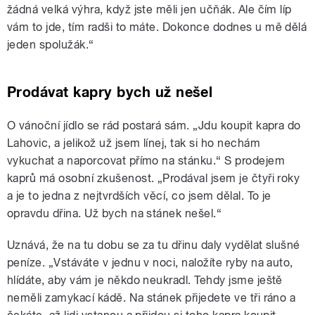
žádná velká výhra, když jste měli jen učňák. Ale čím líp
vám to jde, tím radši to máte. Dokonce dodnes u mě dělá
jeden spolužák.“
Prodávat kapry bych už nešel
O vánoční jídlo se rád postará sám. „Jdu koupit kapra do
Lahovic, a jelikož už jsem línej, tak si ho nechám
vykuchat a naporcovat přímo na stánku.“ S prodejem
kaprů má osobní zkušenost. „Prodával jsem je čtyři roky
a je to jedna z nejtvrdších věcí, co jsem dělal. To je
opravdu dřina. Už bych na stánek nešel.“
Uznává, že na tu dobu se za tu dřinu daly vydělat slušné
peníze. „Vstáváte v jednu v noci, naložíte ryby na auto,
hlídáte, aby vám je někdo neukradl. Tehdy jsme ještě
neměli zamykací kádě. Na stánek přijedete ve tři ráno a