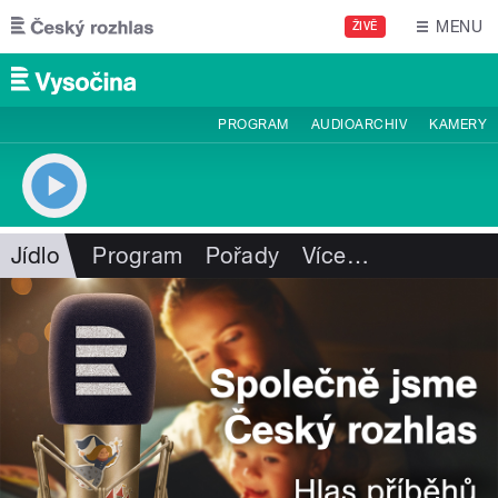
Přejít k hlavnímu obsahu
MENU
ŽIVĚ
PROGRAM
AUDIOARCHIV
KAMERY
Jídlo
Program
Pořady
Více
…