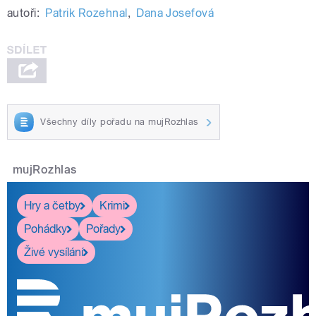
autoři:
Patrik Rozehnal
,
Dana Josefová
Všechny díly pořadu na mujRozhlas
mujRozhlas
Hry a četby
Krimi
Pohádky
Pořady
Živé vysílání