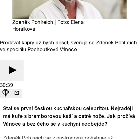
Zdeněk Pohlreich | Foto: Elena
Horálková
Prodávat kapry už bych nešel, svěřuje se Zdeněk Pohlreich
ve speciálu Pochoutkové Vánoce
30:39
Stal se první českou kuchařskou celebritou. Nejraději
má kuře s bramborovou kaší a ostré nože. Jak prožívá
Vánoce a bez čeho se v kuchyni neobejde?
Zdeněk Pohlreich se v gastronomii pohybuje už