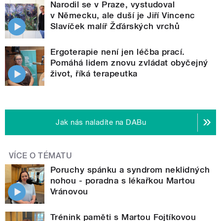
Narodil se v Praze, vystudoval
v Německu, ale duší je Jiří Vincenc
Slavíček malíř Žďárských vrchů
Ergoterapie není jen léčba prací.
Pomáhá lidem znovu zvládat obyčejný
život, říká terapeutka
Jak nás naladíte na DABu
VÍCE O TÉMATU
Poruchy spánku a syndrom neklidných
nohou - poradna s lékařkou Martou
Vránovou
Trénink paměti s Martou Fojtíkovou