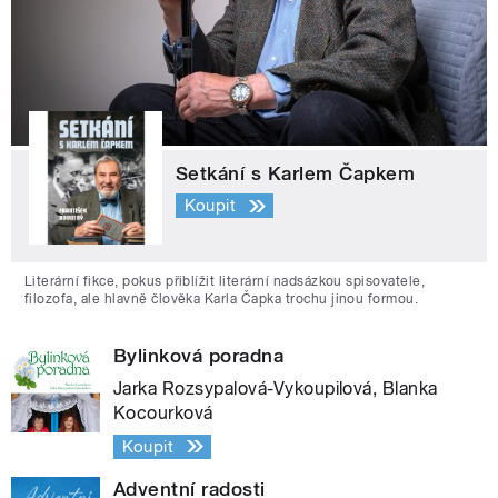
Setkání s Karlem Čapkem
Koupit
Literární fikce, pokus přiblížit literární nadsázkou spisovatele,
filozofa, ale hlavně člověka Karla Čapka trochu jinou formou.
Bylinková poradna
Jarka Rozsypalová-Vykoupilová, Blanka
Kocourková
Koupit
Adventní radosti