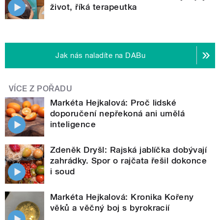
život, říká terapeutka
Jak nás naladíte na DABu
VÍCE Z POŘADU
Markéta Hejkalová: Proč lidské
doporučení nepřekoná ani umělá
inteligence
Zdeněk Dryšl: Rajská jablíčka dobývají
zahrádky. Spor o rajčata řešil dokonce
i soud
Markéta Hejkalová: Kronika Kořeny
věků a věčný boj s byrokracií