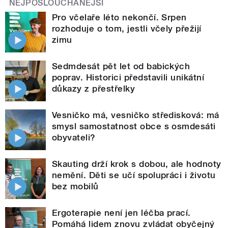
NEJPOSLOUCHANĚJŠÍ
Pro včelaře léto nekončí. Srpen
rozhoduje o tom, jestli včely přežijí
zimu
Sedmdesát pět let od babických
poprav. Historici představili unikátní
důkazy z přestřelky
Vesničko má, vesničko středisková: má
smysl samostatnost obce s osmdesáti
obyvateli?
Skauting drží krok s dobou, ale hodnoty
nemění. Děti se učí spolupráci i životu
bez mobilů
Ergoterapie není jen léčba prací.
Pomáhá lidem znovu zvládat obyčejný