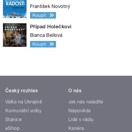
František Novotný
Koupit
Případ Holečkovi
Bianca Bellová
Koupit
Český rozhlas
O nás
Válka na Ukrajině
Jak nás naladíte
Komunální volby
Nápověda
Stanice
Lidé v rádiu
eShop
Kariéra