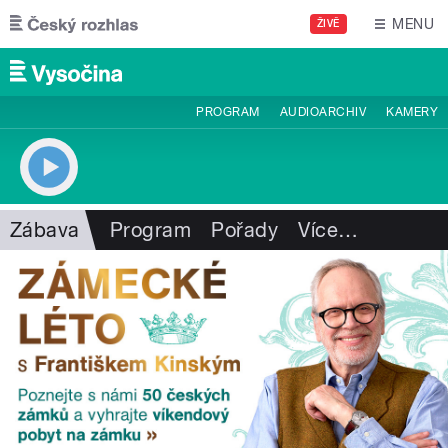
Přejít k hlavnímu obsahu
MENU
ŽIVĚ
PROGRAM
AUDIOARCHIV
KAMERY
Zábava
Program
Pořady
Více
…