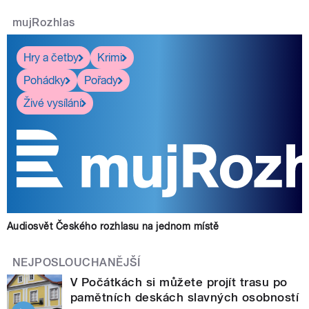
mujRozhlas
Hry a četby
Krimi
Pohádky
Pořady
Živé vysílání
Audiosvět Českého rozhlasu na jednom místě
NEJPOSLOUCHANĚJŠÍ
V Počátkách si můžete projít trasu po
pamětních deskách slavných osobností