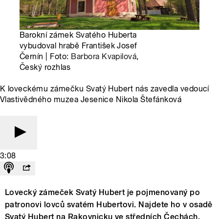
Barokní zámek Svatého Huberta
vybudoval hrabě František Josef
Černín | Foto:
Barbora Kvapilová
,
Český rozhlas
K loveckému zámečku Svatý Hubert nás zavedla vedoucí
Vlastivědného muzea Jesenice Nikola Štefánková
3:08
Lovecký zámeček Svatý Hubert je pojmenovaný po
patronovi lovců svatém Hubertovi. Najdete ho v osadě
Svatý Hubert na Rakovnicku ve středních Čechách.