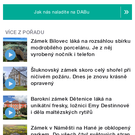
Jak nás naladíte na DABu
VÍCE Z POŘADU
Zámek Bílovec láká na rozsáhlou sbírku
modrobílého porcelánu. Je z něj
vyrobený nočník i telefon
Šluknovský zámek skoro celý shořel při
ničivém požáru. Dnes je znovu krásně
opravený
Barokní zámek Dětenice láká na
unikátní fresky, ložnici Emy Destinnové
i děla maltézských rytířů
Zámek v Náměšti na Hané je obklopený
parkem. Do všech čtyř světových stran