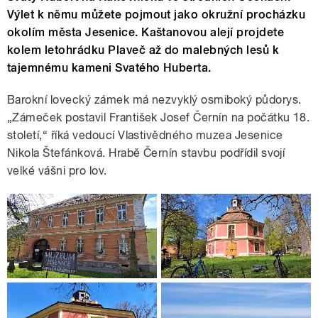
Výlet k němu můžete pojmout jako okružní procházku
okolím města Jesenice. Kaštanovou alejí projdete
kolem letohrádku Plaveč až do malebných lesů k
tajemnému kameni Svatého Huberta.
Barokní lovecký zámek má nezvyklý osmiboký půdorys.
„Zámeček postavil František Josef Černín na počátku 18.
století,“ říká vedoucí Vlastivědného muzea Jesenice
Nikola Štefánková. Hrabě Černín stavbu podřídil svojí
velké vášni pro lov.