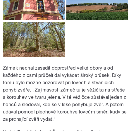
Zámek nechal zasadit doprostřed velké obory a od
každého z osmi průčelí dal vykácet široký průsek. Díky
tomu bylo možné pozorovat při lovech a štvanicích
pohyb zvěře. „Zajímavostí zámečku je věžička na střeše
a korouhev ve tvaru jelena. V té věžičce zůstával jeden z
honců a sledoval, kde se v lese pohybuje zvěř. A potom
udával pomocí plechové korouhve lovcům směr, kudy se
za prchající zvěří vydat.“