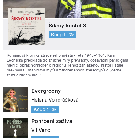
Šikmý kostel 3
Koupit
Románová kronika ztraceného města - léta 1945–1961. Karin
Lednická předkládá do značné míry převratný, dosavadní paradigma
měnící obraz hornického regionu, jehož zahlazenou historii stále
překrývá tlustá vrstva mýtů a zakořeněných stereotypů o „černé
zemi a rudém kraji“.
Evergreeny
Helena Vondráčková
Koupit
Pohřbeni zaživa
Vít Vencl