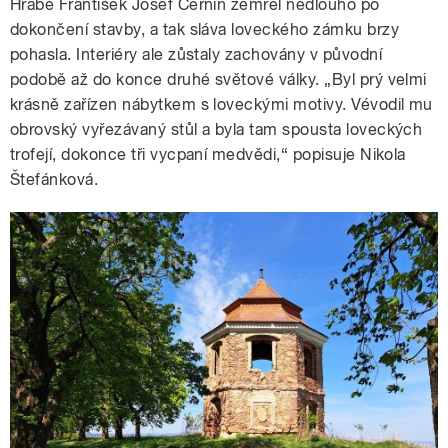
Hrabě František Josef Černín zemřel nedlouho po
dokončení stavby, a tak sláva loveckého zámku brzy
pohasla. Interiéry ale zůstaly zachovány v původní
podobě až do konce druhé světové války. „Byl prý velmi
krásně zařízen nábytkem s loveckými motivy. Vévodil mu
obrovský vyřezávaný stůl a byla tam spousta loveckých
trofejí, dokonce tři vycpaní medvědi,“ popisuje Nikola
Štefánková.