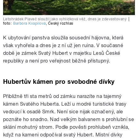
Letohrádek Plaveč sloužil jako vyhlídková věž, dnes je zdevastovaný
|
foto:
Barbora Kvapilová
,
Český rozhlas
K ubytování panstva sloužila sousední hájovna, která
však vyhořela a dnes je z ní už jen ruina. V současné
době je zámek Svatý Hubert v majetku Lesů České
republiky a není pro veřejnost běžně přístupný.
Hubertův kámen pro svobodné dívky
Přibližně tři sta metrů od zámku narazíte na tajemný
kámen Svatého Huberta. Leží u modré turistické trasy
vedoucí k osadě Smrk. Není sice nijak označený, ale
poznáte ho snadno. Nad velkým balvanem s prohlubní se
sklání mohutný strom. Podle pověsti prohlubeň vznikla,
když na kameni odpočíval svatý Hubert. Místní dívky