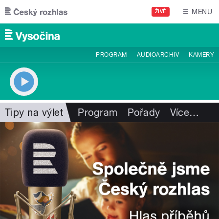
Přejít k hlavnímu obsahu
MENU
ŽIVĚ
PROGRAM
AUDIOARCHIV
KAMERY
Tipy na výlet
Program
Pořady
Více
…