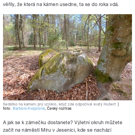
věřily, že která na kámen usedne, ta se do roka vdá.
Sedátko na kameni prý vzniklo, když zde odpočíval svatý Hubert
|
foto:
Barbora Kvapilová
,
Český rozhlas
A jak se k zámečku dostanete? Výletní okruh můžete
začít na náměstí Míru v Jesenici, kde se nachází