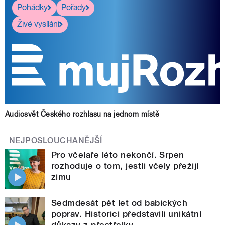
Pohádky
Pořady
Živé vysílání
Audiosvět Českého rozhlasu na jednom místě
NEJPOSLOUCHANĚJŠÍ
Pro včelaře léto nekončí. Srpen
rozhoduje o tom, jestli včely přežijí
zimu
Sedmdesát pět let od babických
poprav. Historici představili unikátní
důkazy z přestřelky