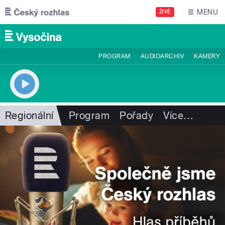
Přejít k hlavnímu obsahu
MENU
ŽIVĚ
PROGRAM
AUDIOARCHIV
KAMERY
Regionální
Program
Pořady
Více
…