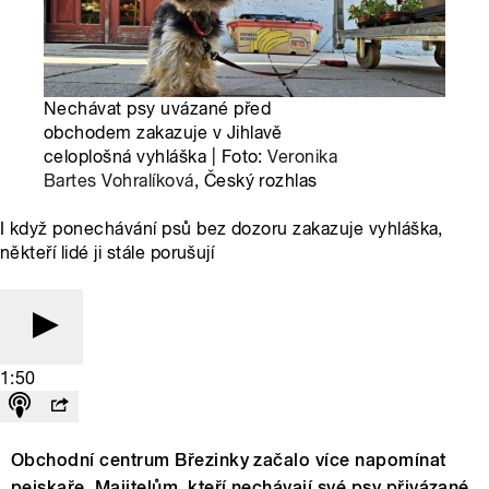
Nechávat psy uvázané před
obchodem zakazuje v Jihlavě
celoplošná vyhláška | Foto:
Veronika
Bartes Vohralíková
, Český rozhlas
I když ponechávání psů bez dozoru zakazuje vyhláška,
někteří lidé ji stále porušují
1:50
Obchodní centrum Březinky začalo více napomínat
pejskaře. Majitelům, kteří nechávají své psy přivázané