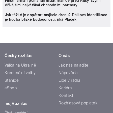
Finští farmáři pomáhají hlídat hranice před Rusy, svými
dřívějšími největšími obchodními partnery
Jak těžké je dopátrat majitele dronu? Dálková identifikace
je hudba blízké budoucnosti, říká Plaček
Český rozhlas
O nás
Válka na Ukrajině
Jak nás naladíte
Komunální volby
Nápověda
Stanice
Lidé v rádiu
eShop
Kariéra
Kontakt
Rozhlasový poplatek
mujRozhlas