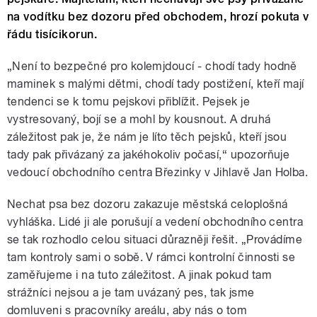
na vodítku bez dozoru před obchodem, hrozí pokuta v
řádu tisícikorun.
„Není to bezpečné pro kolemjdoucí - chodí tady hodně
maminek s malými dětmi, chodí tady postižení, kteří mají
tendenci se k tomu pejskovi přiblížit. Pejsek je
vystresovaný, bojí se a mohl by kousnout. A druhá
záležitost pak je, že nám je líto těch pejsků, kteří jsou
tady pak přivázaný za jakéhokoliv počasí,“ upozorňuje
vedoucí obchodního centra Březinky v Jihlavě Jan Holba.
Nechat psa bez dozoru zakazuje městská celoplošná
vyhláška. Lidé ji ale porušují a vedení obchodního centra
se tak rozhodlo celou situaci důrazněji řešit. „Provádíme
tam kontroly sami o sobě. V rámci kontrolní činnosti se
zaměřujeme i na tuto záležitost. A jinak pokud tam
strážníci nejsou a je tam uvázaný pes, tak jsme
domluveni s pracovníky areálu, aby nás o tom