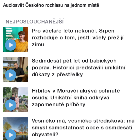
Audiosvět Českého rozhlasu na jednom místě
NEJPOSLOUCHANĚJŠÍ
Pro včelaře léto nekončí. Srpen
rozhoduje o tom, jestli včely přežijí
zimu
Sedmdesát pět let od babických
poprav. Historici představili unikátní
důkazy z přestřelky
Hřbitov v Moravči ukrývá pohnuté
osudy. Unikátní kniha odkrývá
zapomenuté příběhy
Vesničko má, vesničko středisková: má
smysl samostatnost obce s osmdesáti
obyvateli?