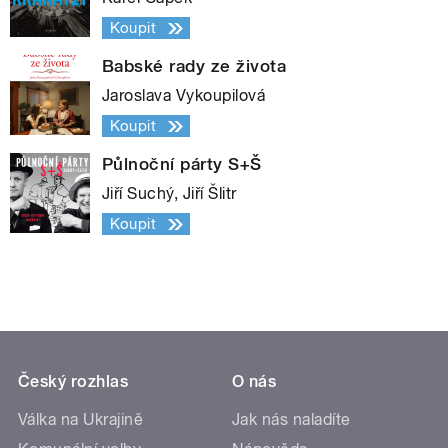
Koupit
Babské rady ze života
Jaroslava Vykoupilová
Koupit
Půlnoční párty S+Š
Jiří Suchý, Jiří Šlitr
Koupit
Český rozhlas
O nás
Válka na Ukrajině
Jak nás naladíte