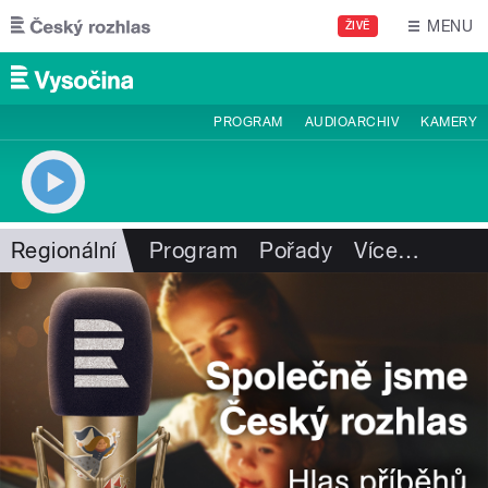
Přejít k hlavnímu obsahu
MENU
ŽIVĚ
PROGRAM
AUDIOARCHIV
KAMERY
Regionální
Program
Pořady
Více
…