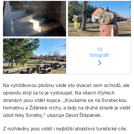
10
fotografií
Na vyhlídkovou plošinu vede sto dvacet osm schodů, ale
opravdu stojí za to je vystoupat. Na všech čtyřech
stranách jsou vidět kopce. „Koukáme se na Svrateckou
hornatinu a Žďárské vrchy, a tady na druhé straně je vidět
údolí řeky Svratky,“ ukazuje David Štěpánek.
Z rozhledny jsou vidět i nejbližší atraktivní turistické cíle.