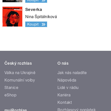
Koupit
Severka
Nina Špitálníková
Koupit
Český rozhlas
O nás
Válka na Ukrajině
Jak nás naladíte
Komunální volby
Nápověda
Stanice
Lidé v rádiu
eShop
Kariéra
Kontakt
Rozhlasový poplatek
mujRozhlas