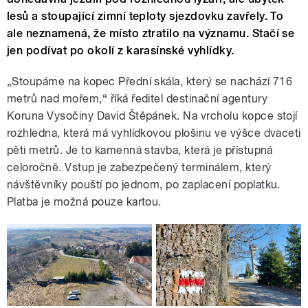
lesů a stoupající zimní teploty sjezdovku zavřely. To
ale neznamená, že místo ztratilo na významu. Stačí se
jen podívat po okolí z karasínské vyhlídky.
„Stoupáme na kopec Přední skála, který se nachází 716
metrů nad mořem,“ říká ředitel destinační agentury
Koruna Vysočiny David Štěpánek. Na vrcholu kopce stojí
rozhledna, která má vyhlídkovou plošinu ve výšce dvaceti
pěti metrů. Je to kamenná stavba, která je přístupná
celoročně. Vstup je zabezpečený terminálem, který
návštěvníky pouští po jednom, po zaplacení poplatku.
Platba je možná pouze kartou.