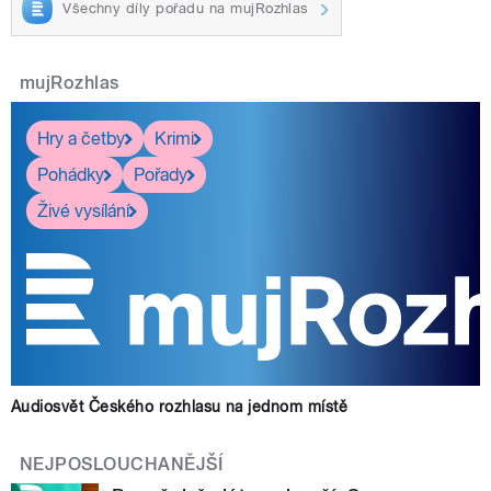
Všechny díly pořadu na mujRozhlas
mujRozhlas
Hry a četby
Krimi
Pohádky
Pořady
Živé vysílání
Audiosvět Českého rozhlasu na jednom místě
NEJPOSLOUCHANĚJŠÍ