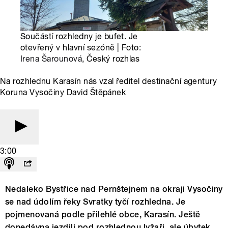
Součástí rozhledny je bufet. Je
otevřený v hlavní sezóně | Foto:
Irena Šarounová
, Český rozhlas
Na rozhlednu Karasín nás vzal ředitel destinační agentury
Koruna Vysočiny David Štěpánek
3:00
Nedaleko Bystřice nad Pernštejnem na okraji Vysočiny
se nad údolím řeky Svratky tyčí rozhledna. Je
pojmenovaná podle přilehlé obce, Karasín. Ještě
donedávna jezdili pod rozhlednou lyžaři, ale úbytek