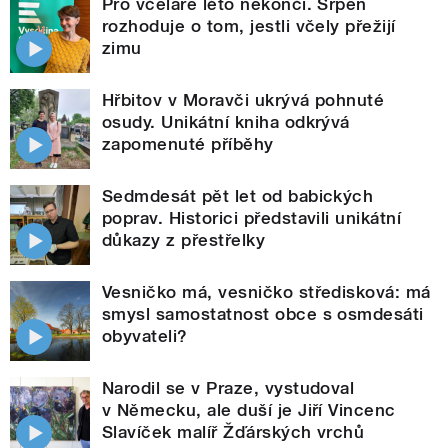
Pro včelaře léto nekončí. Srpen
rozhoduje o tom, jestli včely přežijí
zimu
Hřbitov v Moravči ukrývá pohnuté
osudy. Unikátní kniha odkrývá
zapomenuté příběhy
Sedmdesát pět let od babických
poprav. Historici představili unikátní
důkazy z přestřelky
Vesničko má, vesničko středisková: má
smysl samostatnost obce s osmdesáti
obyvateli?
Narodil se v Praze, vystudoval
v Německu, ale duší je Jiří Vincenc
Slavíček malíř Žďárských vrchů