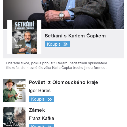
Setkání s Karlem Čapkem
Koupit
Literární fikce, pokus přiblížit literární nadsázkou spisovatele,
filozofa, ale hlavně člověka Karla Čapka trochu jinou formou.
Pověsti z Olomouckého kraje
Igor Bareš
Koupit
Zámek
Franz Kafka