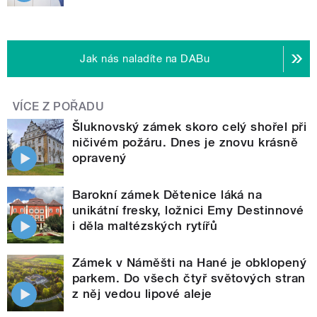
Jak nás naladíte na DABu
VÍCE Z POŘADU
Šluknovský zámek skoro celý shořel při
ničivém požáru. Dnes je znovu krásně
opravený
Barokní zámek Dětenice láká na
unikátní fresky, ložnici Emy Destinnové
i děla maltézských rytířů
Zámek v Náměšti na Hané je obklopený
parkem. Do všech čtyř světových stran
z něj vedou lipové aleje