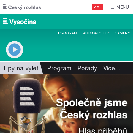
Přejít k hlavnímu obsahu
MENU
ŽIVĚ
PROGRAM
AUDIOARCHIV
KAMERY
Tipy na výlet
Program
Pořady
Více
…