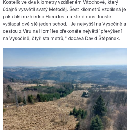
Kostelík ve dva kilometry vzdáleném Vítochově, který
údajně vysvětil svatý Metoděj. Šest kilometrů vzdálená je
pak další rozhledna Horní les, na které musí turisté
vyšlapat dvě stě jeden schod. „Je nejvyšší na Vysočině a
cestou z Víru na Horní les překonáte největší převýšení
na Vysočině, čtyři sta metrů,“ dodává David Štěpánek.