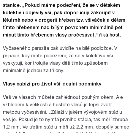
stanice. „Pokud máme podezření, že se v dětském
kolektivu objevily vši, pak doporučuji zakoupit v
lékárně nebo v drogerii hřeben tzv. všiváček a dětem
tímto hřebenem nad bílým povrchem minimálně pět
minut tímto hřebenem vlasy pročesávat,“ říká host.
Vyčaseného parazita pak uvidíte na bílé podložce. V
případě, kdy máte podezření, že se v kolektivu vši
vyskytují, kontrolujte vlasy dětí tímto způsobem
minimálně jednou za tři dny.
Vlasy nabízí pro život vší ideální podmínky
Veš ve vlasech můžete zahlédnout pouhým okem. Ale
vzhledem k velikosti a hustotě vlasů je lepší zvolit
metodu vyčesávání. „Záleží v jakém vývojovém stádiu
veš je. Pokud je to nymfa prvního stádia, tak měří zhruba
1,2 mm. Ve třetím stádiu měří už 2,2 mm, dospělý samec