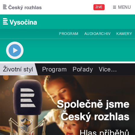
Přejít k hlavnímu obsahu
MENU
ŽIVĚ
PROGRAM
AUDIOARCHIV
KAMERY
Životní styl
Program
Pořady
Více
…