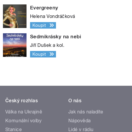
Evergreeny
Helena Vondráčková
Koupit
Sedmikrásky na nebi
Jiří Dušek a kol.
Koupit
Český rozhlas
O nás
Válka na Ukrajině
Jak nás naladíte
Komunální volby
Nápověda
Stanice
Lidé v rádiu