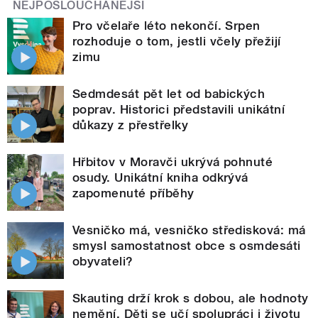
NEJPOSLOUCHANĚJŠÍ
Pro včelaře léto nekončí. Srpen
rozhoduje o tom, jestli včely přežijí
zimu
Sedmdesát pět let od babických
poprav. Historici představili unikátní
důkazy z přestřelky
Hřbitov v Moravči ukrývá pohnuté
osudy. Unikátní kniha odkrývá
zapomenuté příběhy
Vesničko má, vesničko středisková: má
smysl samostatnost obce s osmdesáti
obyvateli?
Skauting drží krok s dobou, ale hodnoty
nemění. Děti se učí spolupráci i životu