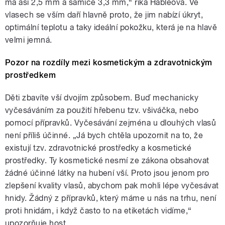
má asi 2,5 mm a samice 3,3 mm,“ říká Hableová. Ve
vlasech se vším daří hlavně proto, že jim nabízí úkryt,
optimální teplotu a taky ideální pokožku, která je na hlavě
velmi jemná.
Pozor na rozdíly mezi kosmetickým a zdravotnickým
prostředkem
Děti zbavíte vší dvojím způsobem. Buď mechanicky
vyčesáváním za použití hřebenu tzv. všiváčka, nebo
pomocí přípravků. Vyčesávání zejména u dlouhých vlasů
není příliš účinné. „Já bych chtěla upozornit na to, že
existují tzv. zdravotnické prostředky a kosmetické
prostředky. Ty kosmetické nesmí ze zákona obsahovat
žádné účinné látky na hubení vší. Proto jsou jenom pro
zlepšení kvality vlasů, abychom pak mohli lépe vyčesávat
hnidy. Žádný z přípravků, který máme u nás na trhu, není
proti hnidám, i když často to na etiketách vidíme,“
upozorňuje host.