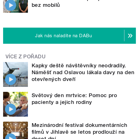
bez mobilů
Jak nás naladíte na DABu
VÍCE Z POŘADU
Kapky deště návštěvníky neodradily.
Náměšť nad Oslavou lákala davy na den
otevřených dveří
Světový den mrtvice: Pomoc pro
pacienty a jejich rodiny
Mezinárodní festival dokumentárních
filmů v Jihlavě se letos prodlouží na
deset dní