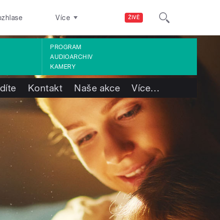
ozhlase
Více
ŽIVĚ
PROGRAM
AUDIOARCHIV
KAMERY
díte
Kontakt
Naše akce
Více
…