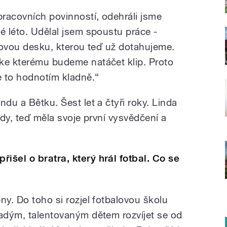
racovních povinností, odehráli jsme
é léto. Udělal jsem spoustu práce -
 novou desku, kterou teď už dotahujeme.
ke kterému budeme natáčet klip. Proto
e to hodnotím kladně.“
ndu a Bětku. Šest let a čtyři roky. Linda
ídy, teď měla svoje první vysvědčení a
išel o bratra, který hrál fotbal. Co se
ny. Do toho si rozjel fotbalovou školu
ladým, talentovaným dětem rozvíjet se od