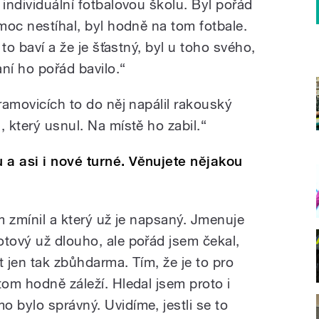
 individuální fotbalovou školu. Byl pořád
 moc nestíhal, byl hodně na tom fotbale.
 to baví a že je šťastný, byl u toho svého,
aní ho pořád bavilo.“
bramovicích to do něj napálil rakouský
, který usnul. Na místě ho zabil.“
 a asi i nové turné. Věnujete nějakou
em zmínil a který už je napsaný. Jmenuje
otový už dlouho, ale pořád jsem čekal,
t jen tak zbůhdarma. Tím, že je to pro
tom hodně záleží. Hledal jsem proto i
 bylo správný. Uvidíme, jestli se to