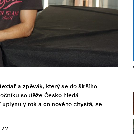
textař a zpěvák, který se do širšího
ročníku soutěže Česko hledá
í uplynulý rok a co nového chystá, se
17?