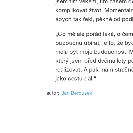
jsem tím věkem, tím časem do
komplikovat život. Momentálně 
abych tak řekl, pěkně od pod
„Co mě ale pořád láká, o čem
budoucnu ubírat, je to, že by
měla být moje budoucnost. 
který jsem před dvěma lety po
realizovat. A pak mám strašně
jako cestu dál.“
autor:
Jan Berousek