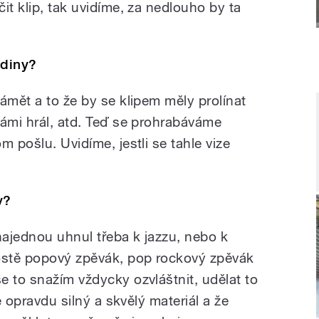
it klip, tak uvidíme, za nedlouho by ta
odiny?
ámět a to že by se klipem měly prolínat
námi hrál, atd. Teď se prohrabáváme
m pošlu. Uvidíme, jestli se tahle vize
y?
najednou uhnul třeba k jazzu, nebo k
stě popový zpěvák, pop rockový zpěvák
e to snažím vždycky ozvláštnit, udělat to
je opravdu silný a skvělý materiál a že