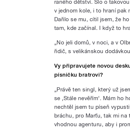
raného dětství. Šlo o takovou
v jednom kole, i to hraní pak
Dařilo se mu, cítil jsem, že ho
tam, kde začínal. I když to hr
„No jeli domů, v noci, a v Ol
řidič, s velikánskou dodávkou
Vy připravujete novou desku
písničku bratrovi?
„Právě ten singl, který už js
se ‚Stále nevěřím‘. Mám ho h
nechtěl jsem tu píseň vypusti
bráchu, pro Marťu, tak mi na 
vhodnou agenturu, aby i promo