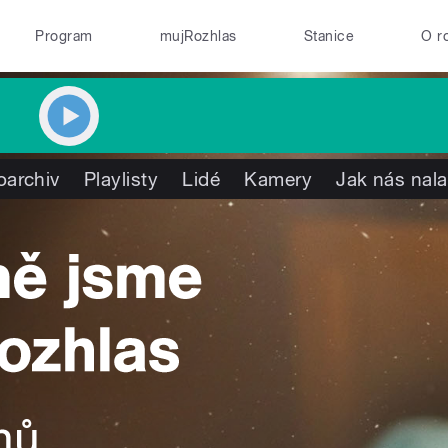
Program
mujRozhlas
Stanice
O r
oarchiv
Playlisty
Lidé
Kamery
Jak nás nala