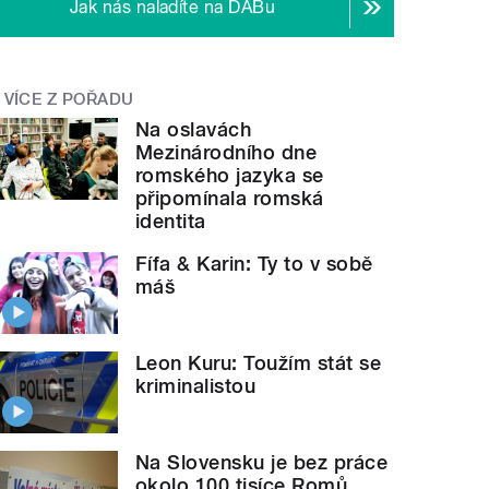
Jak nás naladíte na DABu
VÍCE Z POŘADU
Na oslavách
Mezinárodního dne
romského jazyka se
připomínala romská
identita
Fífa & Karin: Ty to v sobě
máš
Leon Kuru: Toužím stát se
kriminalistou
Na Slovensku je bez práce
okolo 100 tisíce Romů