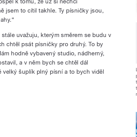
spěl k tomu, že už si nechci
jsem to cítil takhle. Ty písničky jsou,
lahy.“
 stále uvažuju, kterým směrem se budu v
ch chtěl psát písničky pro druhý. To by
Mám hodně vybavený studio, nádherný,
stavil, a v něm bych se chtěl dál
 velký šuplík plný písní a to bych viděl