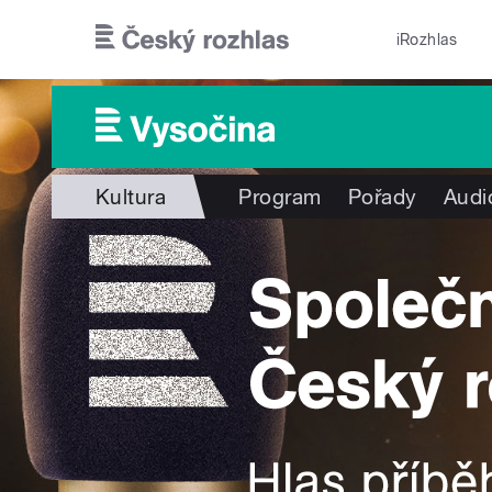
Přejít k hlavnímu obsahu
iRozhlas
Kultura
Program
Pořady
Audi