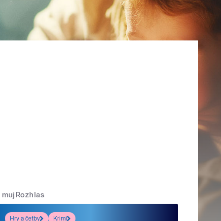
mujRozhlas
Hry a četby
Krimi