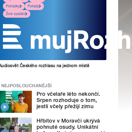
Pohádky
Pořady
Živé vysílání
Audiosvět Českého rozhlasu na jednom místě
NEJPOSLOUCHANĚJŠÍ
Pro včelaře léto nekončí.
Srpen rozhoduje o tom,
jestli včely přežijí zimu
Hřbitov v Moravči ukrývá
pohnuté osudy. Unikátní