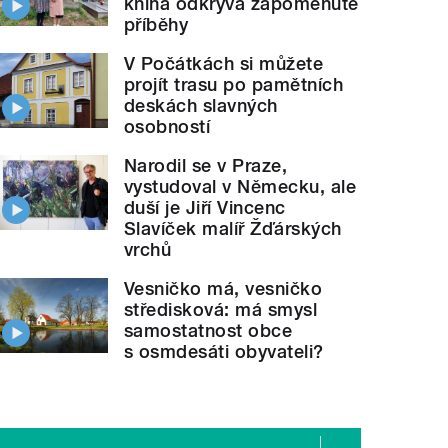
kniha odkrývá zapomenuté
příběhy
V Počátkách si můžete
projít trasu po pamětních
deskách slavných
osobností
Narodil se v Praze,
vystudoval v Německu, ale
duší je Jiří Vincenc
Slavíček malíř Žďárských
vrchů
Vesničko má, vesničko
středisková: má smysl
samostatnost obce
s osmdesáti obyvateli?