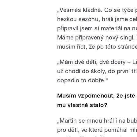
„Vesměs kladně. Co se týče p
hezkou sezónu, hráli jsme cel
připravil jsem si materiál na
Máme připravený nový singl, 
musím říct, že po této stránc
„Mám dvě děti, dvě dcery – Li
už chodí do školy, do první tř
dopadlo to dobře.“
Musím vzpomenout, že jste př
mu vlastně stalo?
„Martin se mnou hrál i na bub
pro děti, ve které pomáhal m