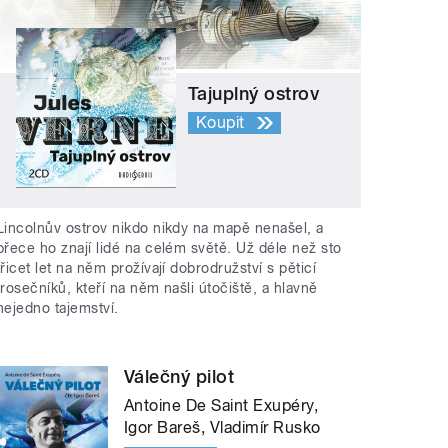
Tajuplný ostrov
Koupit
Lincolnův ostrov nikdo nikdy na mapě nenašel, a
přece ho znají lidé na celém světě. Už déle než sto
třicet let na něm prožívají dobrodružství s pěticí
trosečníků, kteří na něm našli útočiště, a hlavně
nejedno tajemství.
Válečný pilot
Antoine De Saint Exupéry,
Igor Bareš, Vladimír Rusko