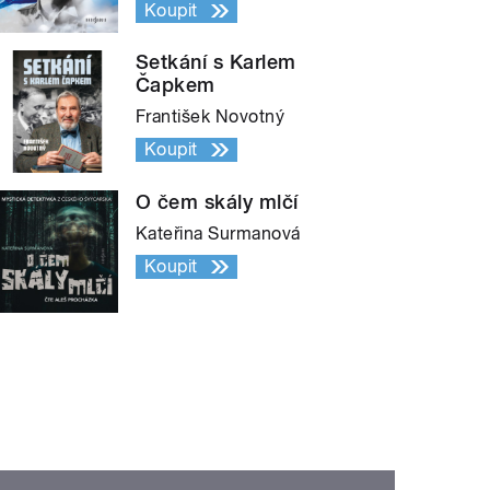
Koupit
Setkání s Karlem
Čapkem
František Novotný
Koupit
O čem skály mlčí
Kateřina Surmanová
Koupit