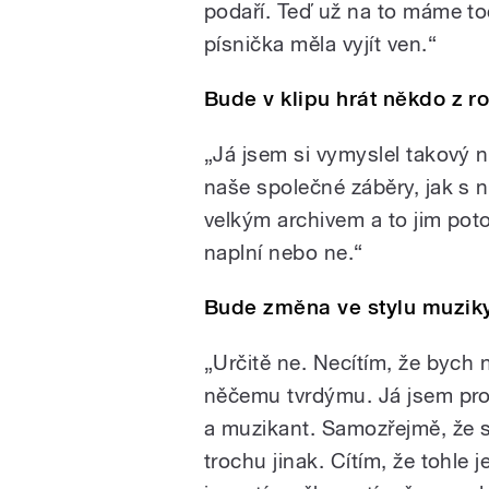
podaří. Teď už na to máme toč
písnička měla vyjít ven.“
Bude v klipu hrát někdo z r
„Já jsem si vymyslel takový n
naše společné záběry, jak s 
velkým archivem a to jim poto
naplní nebo ne.“
Bude změna ve stylu muzik
„Určitě ne. Necítím, že bych 
něčemu tvrdýmu. Já jsem pro
a muzikant. Samozřejmě, že s
trochu jinak. Cítím, že tohle 