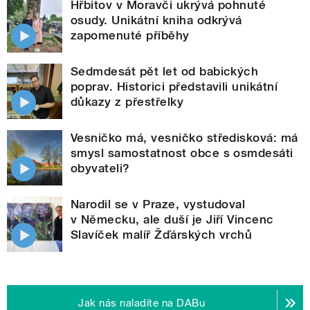
Hřbitov v Moravči ukrývá pohnuté
osudy. Unikátní kniha odkrývá
zapomenuté příběhy
Sedmdesát pět let od babických
poprav. Historici představili unikátní
důkazy z přestřelky
Vesničko má, vesničko středisková: má
smysl samostatnost obce s osmdesáti
obyvateli?
Narodil se v Praze, vystudoval
v Německu, ale duší je Jiří Vincenc
Slavíček malíř Žďárských vrchů
Jak nás naladíte na DABu