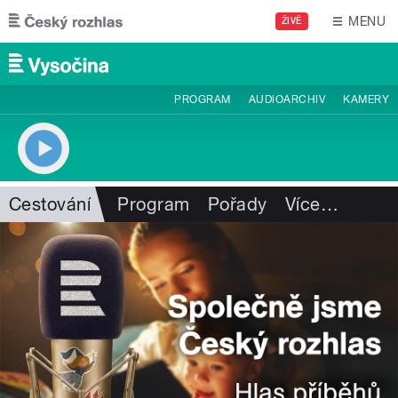
Přejít k hlavnímu obsahu
MENU
ŽIVĚ
PROGRAM
AUDIOARCHIV
KAMERY
Cestování
Program
Pořady
Více
…