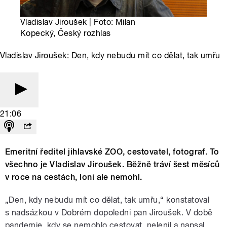
Vladislav Jiroušek | Foto: Milan
Kopecký, Český rozhlas
Vladislav Jiroušek: Den, kdy nebudu mít co dělat, tak umřu
21:06
Emeritní ředitel jihlavské ZOO, cestovatel, fotograf. To
všechno je Vladislav Jiroušek. Běžně tráví šest měsíců
v roce na cestách, loni ale nemohl.
„Den, kdy nebudu mít co dělat, tak umřu,“ konstatoval
s nadsázkou v Dobrém dopoledni pan Jiroušek. V době
pandemie, kdy se nemohlo cestovat, nelenil a napsal