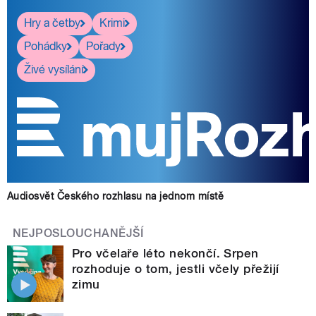
Hry a četby
Krimi
Pohádky
Pořady
Živé vysílání
Audiosvět Českého rozhlasu na jednom místě
NEJPOSLOUCHANĚJŠÍ
Pro včelaře léto nekončí. Srpen
rozhoduje o tom, jestli včely přežijí
zimu