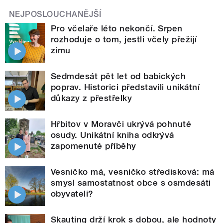
NEJPOSLOUCHANĚJŠÍ
Pro včelaře léto nekončí. Srpen
rozhoduje o tom, jestli včely přežijí
zimu
Sedmdesát pět let od babických
poprav. Historici představili unikátní
důkazy z přestřelky
Hřbitov v Moravči ukrývá pohnuté
osudy. Unikátní kniha odkrývá
zapomenuté příběhy
Vesničko má, vesničko středisková: má
smysl samostatnost obce s osmdesáti
obyvateli?
Skauting drží krok s dobou, ale hodnoty