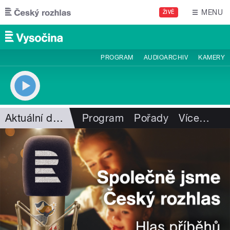
Přejít k hlavnímu obsahu
MENU
ŽIVĚ
PROGRAM
AUDIOARCHIV
KAMERY
Aktuální dění
Program
Pořady
Více
…