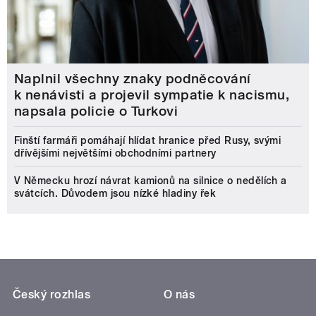
Naplnil všechny znaky podněcování
k nenávisti a projevil sympatie k nacismu,
napsala policie o Turkovi
Finští farmáři pomáhají hlídat hranice před Rusy, svými
dřívějšími největšími obchodními partnery
V Německu hrozí návrat kamionů na silnice o nedělích a
svátcích. Důvodem jsou nízké hladiny řek
Český rozhlas
O nás