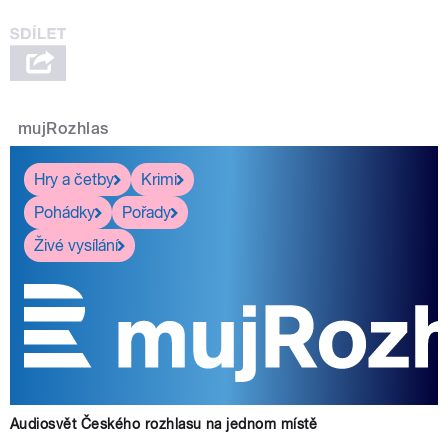
mujRozhlas
Hry a četby
Krimi
Pohádky
Pořady
Živé vysílání
Audiosvět Českého rozhlasu na jednom místě