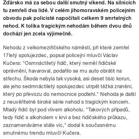
Žďársko má za sebou další smutný víkend. Na silnicích
tu zemřeli dva lidé. V celém jihomoravském policejním
obvodu pak policisté napočítali celkem 9 smrtelných
nehod. K tolika tragickým nehodám během dvou dnů
dochází jen zcela výjimečně.
Nehodu z velkomeziříčského náměstí, při které zemřel
17letý spolujezdec, popsal policejní mluvčí Václav
Kučera: "Osmnáctiletý řidič, který neměl řidičské
oprávnění, havaroval, podařilo se mu auto obrátit na
střechu. Škoda nebyla tak vysoká, asi deset tisíc korun,
ale jeho sedmnáctiletý spolujezdec utrpěl těžká zranění,
který po převozu do nemocnice podlehl." Nehoda je další
z neuvěřitelně široké série nehod s tragickým koncem.
Mladý řidič byl pod vlivem alkoholu. "Takových případů,
tedy řidič s alkoholem v krvi a bez řidičského průkazu,
zaznamenáváme stále víc," dodal k současnému
smutnému trendu mluvčí Kučera.