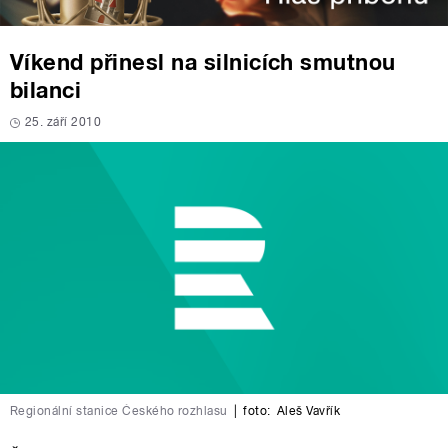
Víkend přinesl na silnicích smutnou
bilanci
25. září 2010
Regionální stanice Českého rozhlasu
|
foto:
Aleš Vavřík