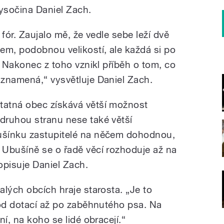
ysočina Daniel Zach.
fór. Zaujalo mě, že vedle sebe leží dvě
em, podobnou velikostí, ale každá si po
. Nakonec z toho vznikl příběh o tom, co
znamená,“ vysvětluje Daniel Zach.
atná obec získává větší možnost
druhou stranu nese také větší
ušínku zastupitelé na něčem dohodnou,
Ubušíně se o řadě věcí rozhoduje až na
opisuje Daniel Zach.
lých obcích hraje starosta. „Je to
 od dotací až po zaběhnutého psa. Na
í, na koho se lidé obracejí.“