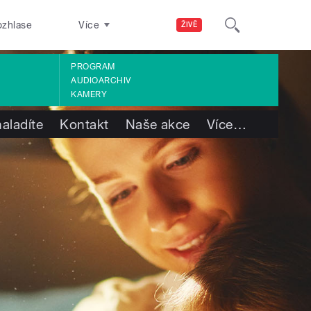
ozhlase
Více
ŽIVĚ
PROGRAM
AUDIOARCHIV
KAMERY
aladíte
Kontakt
Naše akce
Více
…