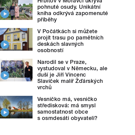
Hřbitov v Moravči ukrývá
pohnuté osudy. Unikátní
kniha odkrývá zapomenuté
příběhy
V Počátkách si můžete
projít trasu po pamětních
deskách slavných
osobností
Narodil se v Praze,
vystudoval v Německu, ale
duší je Jiří Vincenc
Slavíček malíř Žďárských
vrchů
Vesničko má, vesničko
středisková: má smysl
samostatnost obce
s osmdesáti obyvateli?