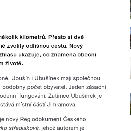
ěkolik kilometrů. Přesto si dvě
ě zvolily odlišnou cestu. Nový
hlasu ukazuje, co znamená obecní
 životě.
bné. Ubušín i Ubušínek mají společnou
r i podobný počet obyvatel. Jeden zásadní
aždodenní fungování. Zatímco Ubušínek je
stává místní částí Jimramova.
uje nový Regiodokument Českého
ko středisková
, jehož autorem je