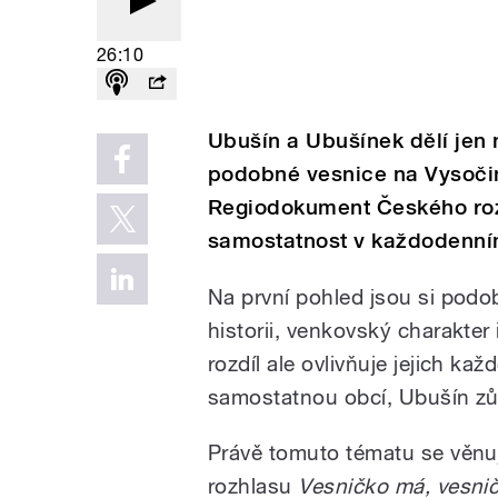
26:10
Ubušín a Ubušínek dělí jen n
podobné vesnice na Vysočin
Regiodokument Českého roz
samostatnost v každodenním
Na první pohled jsou si podo
historii, venkovský charakte
rozdíl ale ovlivňuje jejich k
samostatnou obcí, Ubušín zů
Právě tomuto tématu se věn
rozhlasu
Vesničko má, vesnič