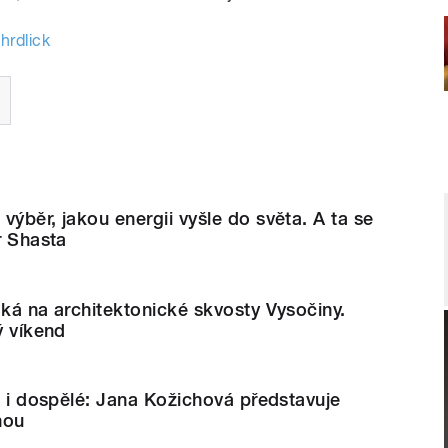
hrdlick
výběr, jakou energii vyšle do světa. A ta se
r Shasta
áká na architektonické skvosty Vysočiny.
ý víkend
ti i dospělé: Jana Kožichová představuje
nou