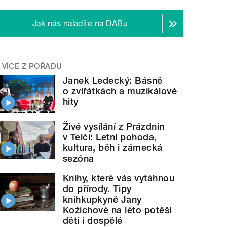
Jak nás naladíte na DABu
VÍCE Z POŘADU
Janek Ledecký: Básně
o zvířátkách a muzikálové
hity
Živé vysílání z Prázdnin
v Telči: Letní pohoda,
kultura, běh i zámecká
sezóna
Knihy, které vás vytáhnou
do přírody. Tipy
knihkupkyně Jany
Kožichové na léto potěší
děti i dospělé