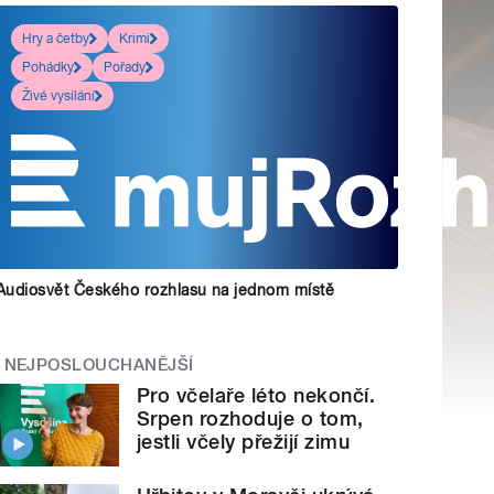
Hry a četby
Krimi
Pohádky
Pořady
Živé vysílání
Audiosvět Českého rozhlasu na jednom místě
NEJPOSLOUCHANĚJŠÍ
Pro včelaře léto nekončí.
Srpen rozhoduje o tom,
jestli včely přežijí zimu