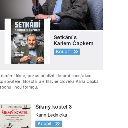
Setkání s
Karlem Čapkem
Koupit
Literární fikce, pokus přiblížit literární nadsázkou
spisovatele, filozofa, ale hlavně člověka Karla Čapka
trochu jinou formou.
Šikmý kostel 3
Karin Lednická
Koupit