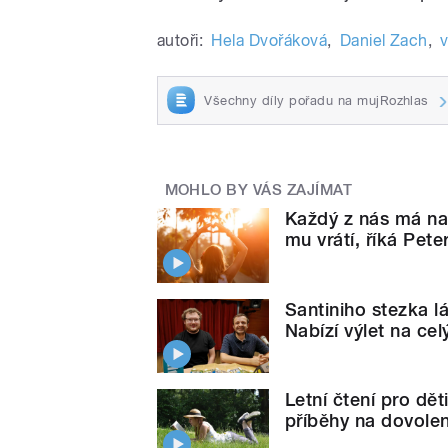
autoři:
Hela Dvořáková
,
Daniel Zach
,
v
Všechny díly pořadu na mujRozhlas
MOHLO BY VÁS ZAJÍMAT
Každý z nás má na 
mu vrátí, říká Pete
Santiniho stezka l
Nabízí výlet na cel
Letní čtení pro dě
příběhy na dovole