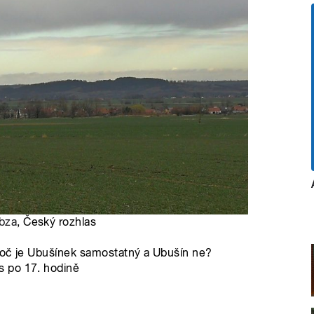
bza
, Český rozhlas
Proč je Ubušínek samostatný a Ubušín ne?
s po 17. hodině