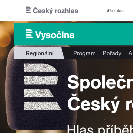
Přejít k hlavnímu obsahu
iRozhlas
Regionální
Program
Pořady
A