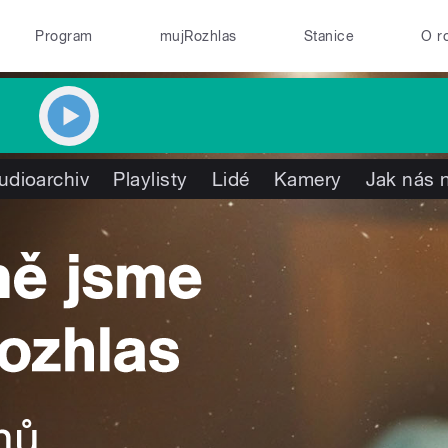
Program
mujRozhlas
Stanice
O r
udioarchiv
Playlisty
Lidé
Kamery
Jak nás n