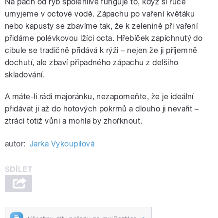
Na pach od ryb spolehlivě funguje to, když si ruce
umyjeme v octové vodě. Zápachu po vaření květáku
nebo kapusty se zbavíme tak, že k zelenině při vaření
přidáme polévkovou lžíci octa. Hřebíček zapíchnutý do
cibule se tradičně přidává k rýži – nejen že ji příjemně
dochutí, ale zbaví případného zápachu z delšího
skladování.
A máte-li rádi majoránku, nezapomeňte, že je ideální
přidávat ji až do hotových pokrmů a dlouho ji nevařit –
ztrácí totiž vůni a mohla by zhořknout.
autor:
Jarka Vykoupilová