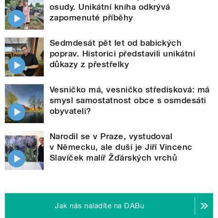
osudy. Unikátní kniha odkrývá
zapomenuté příběhy
Sedmdesát pět let od babických
poprav. Historici představili unikátní
důkazy z přestřelky
Vesničko má, vesničko středisková: má
smysl samostatnost obce s osmdesáti
obyvateli?
Narodil se v Praze, vystudoval
v Německu, ale duší je Jiří Vincenc
Slavíček malíř Žďárských vrchů
Jak nás naladíte na DABu