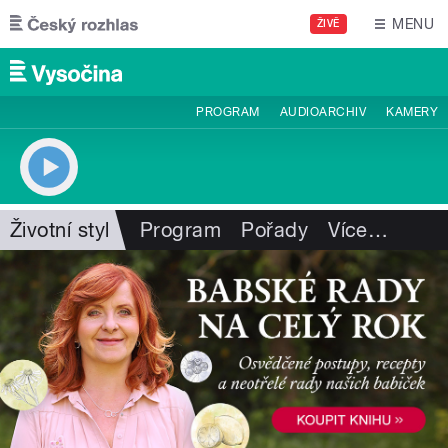
Přejít k hlavnímu obsahu
MENU
ŽIVĚ
PROGRAM
AUDIOARCHIV
KAMERY
Životní styl
Program
Pořady
Více
…