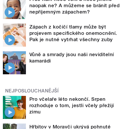
naopak ne? A můžeme se bránit před
nepříjemným zápachem?
Zápach z kočičí tlamy může být
projevem specifického onemocnění.
Pak je nutné vytrhat všechny zuby
Vůně a smrady jsou naši neviditelní
kamarádi
NEJPOSLOUCHANĚJŠÍ
Pro včelaře léto nekončí. Srpen
rozhoduje o tom, jestli včely přežijí
zimu
Hřbitov v Moravči ukrývá pohnuté