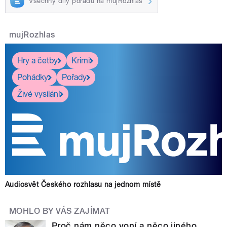
Všechny díly pořadu na mujRozhlas
mujRozhlas
Hry a četby
Krimi
Pohádky
Pořady
Živé vysílání
Audiosvět Českého rozhlasu na jednom místě
MOHLO BY VÁS ZAJÍMAT
Proč nám něco voní a něco jiného