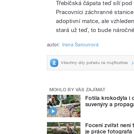
Třebíčská čápata teď sílí pod
Pracovníci záchranné stanice 
adoptivní matce, ale vzhlede
stará už teď, to bude náročn
autor:
Irena Šarounová
Všechny díly pořadu na mujRozhlas
MOHLO BY VÁS ZAJÍMAT
Fotila krokodýla i 
suvenýry a propag
Focení zvířat není 
je práce fotografa