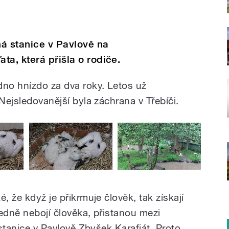
á stanice v Pavlově na
ta, která přišla o rodiče.
no hnízdo za dva roky. Letos už
 Nejsledovanější byla záchrana v Třebíči.
, že když je přikrmuje člověk, tak získají
edně nebojí člověka, přistanou mezi
 stanice v Pavlově Zbyšek Karafiát. Proto