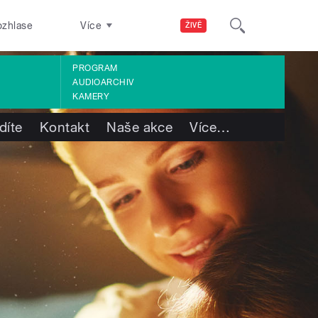
ozhlase
Více
ŽIVĚ
PROGRAM
AUDIOARCHIV
KAMERY
díte
Kontakt
Naše akce
Více
…