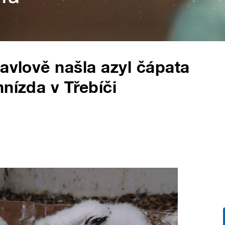
Pavlově našla azyl čápata
nízda v Třebíči