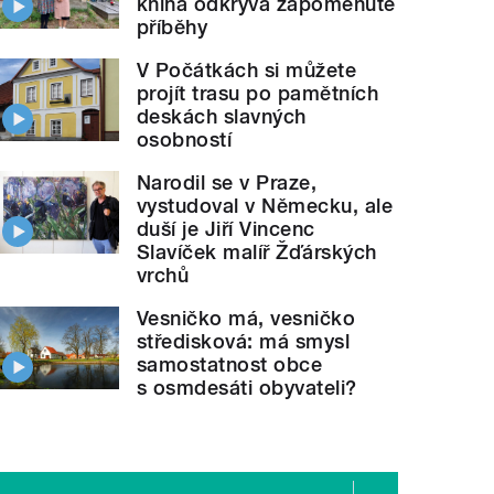
kniha odkrývá zapomenuté
příběhy
V Počátkách si můžete
projít trasu po pamětních
deskách slavných
osobností
Narodil se v Praze,
vystudoval v Německu, ale
duší je Jiří Vincenc
Slavíček malíř Žďárských
vrchů
Vesničko má, vesničko
středisková: má smysl
samostatnost obce
s osmdesáti obyvateli?