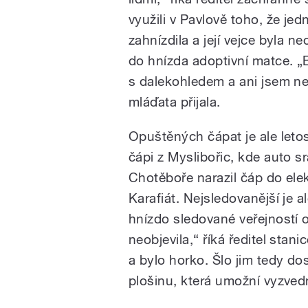
využili v Pavlově toho, že je
zahnízdila a její vejce byla n
do hnízda adoptivní matce. „
s dalekohledem a ani jsem ne
mláďata přijala.
Opuštěných čápat je ale leto
čápi z Myslibořic, kde auto s
Chotěboře narazil čáp do ele
Karafiát. Nejsledovanější je a
hnízdo sledované veřejností o
neobjevila,“ říká ředitel stani
a bylo horko. Šlo jim tedy do
plošinu, která umožní vyzved