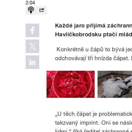
2:04
Každé jaro přijímá záchrann
Havlíčkobrodsku ptačí mláďa
Konkrétně u čápů to bývá jed
odchovávají tři hnízda čápat.
„U těch čápat je problematické
takzvaný imprint. Oni se násl
lidmi,“ říká ředitel záchranné