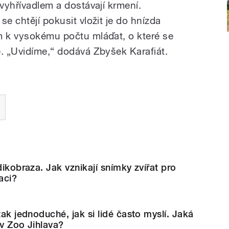
 vyhřívadlem a dostávají krmení.
se chtějí pokusit vložit je do hnízda
m k vysokému počtu mláďat, o které se
é. „Uvidíme,“ dodává Zbyšek Karafiát.
dikobraza. Jak vznikají snímky zvířat pro
aci?
tak jednoduché, jak si lidé často myslí. Jaká
 v Zoo Jihlava?