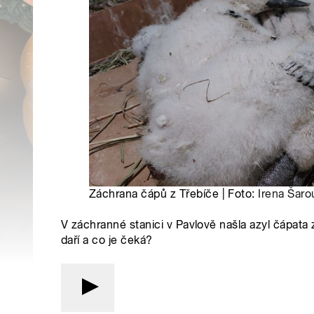
Záchrana čápů z Třebíče | Foto:
Irena Šar
V záchranné stanici v Pavlově našla azyl čápata 
daří a co je čeká?