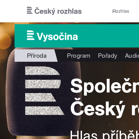
Přejít k hlavnímu obsahu
iRozhlas
Příroda
Program
Pořady
Audi