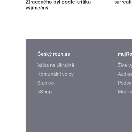
Ztraceného byl podle kritika
surreal
výjimečný
Český rozhlas
mujRo
Válka na Ukrajině
Živé v
Komunální volby
Audioa
Stanice
Podca
eShop
Mobiln