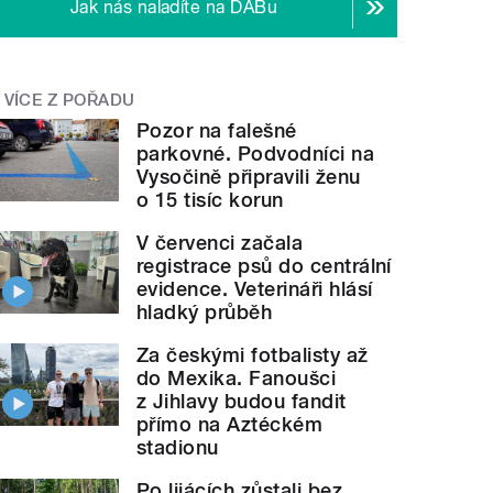
Jak nás naladíte na DABu
VÍCE Z POŘADU
Pozor na falešné
parkovné. Podvodníci na
Vysočině připravili ženu
o 15 tisíc korun
V červenci začala
registrace psů do centrální
evidence. Veterináři hlásí
hladký průběh
Za českými fotbalisty až
do Mexika. Fanoušci
z Jihlavy budou fandit
přímo na Aztéckém
stadionu
Po lijácích zůstali bez