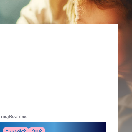
mujRozhlas
Hry a četby
Krimi