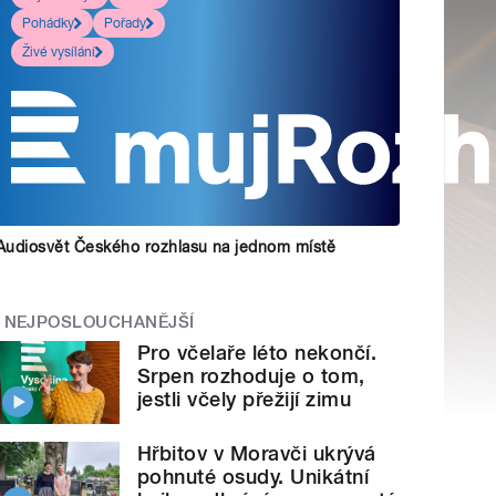
Pohádky
Pořady
Živé vysílání
Audiosvět Českého rozhlasu na jednom místě
NEJPOSLOUCHANĚJŠÍ
Pro včelaře léto nekončí.
Srpen rozhoduje o tom,
jestli včely přežijí zimu
Hřbitov v Moravči ukrývá
pohnuté osudy. Unikátní