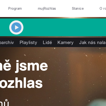
Program
mujRozhlas
Stanice
O r
oarchiv
Playlisty
Lidé
Kamery
Jak nás nala