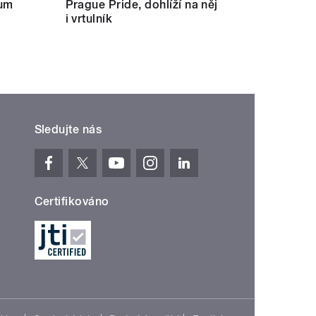
kum
Prague Pride, dohlíží na něj
i vrtulník
Sledujte nás
Certifikováno