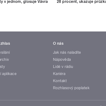
ity v jednom, glosuje Vávra
28 procent, ukazuje průz
zhlas
O nás
ysílání
Jak nás naladíte
rchiv
Nápověda
sty
Lidé v rádiu
í aplikace
Kariéra
Kontakt
Rozhlasový poplatek