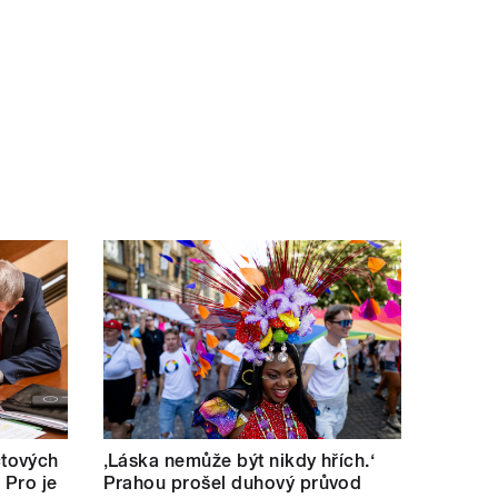
tových
‚Láska nemůže být nikdy hřích.‘
 Pro je
Prahou prošel duhový průvod