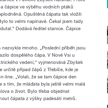
dna čápice ve výběhu vodních ptáků
eoplodněná. Opuštěná čápata tak vložili
Bylo to velmi napínavé. Čekal jsem tady
dutal.“ Dodává ředitel stanice. Čápice
s nezvykle mnoho. „Poslední příběh jsou
razilo dospělého čápa. V Nové Vsi u
ktrického vedení,“ vyjmenovává Zbyšek
le určitě případ čápů z Třebíče, kde je
n-line. „Volali, že se tam čápice den
ce s tím, že mláďata byla ještě velmi malá
slova o život. Bylo třeba objednat
nout čápata z výšky padesáti metrů.