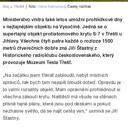
Alej u Třeště
|
foto:
Irena Šarounová
,
Český rozhlas
Ministerstvo vnitra také letos umožní prohlídkové dny
v nejtajnějším objektu na Vysočině. Jedná se o
supertajný objekt protiatomového krytu S-7 v Třešti u
Jihlavy. Všechna čtyři patra každé o rozloze 1500
metrů čtverečních dobře zná Jiří Šťastný z
Historického radioklubu československého, který
provozuje Muzeum Tesla Třešť.
„Na začátku jsem třikrát zabloudil, nebýt místních
správců, tak bych tam nejspíš bloudil doteď. Opravdu je
to velmi rozsáhlý objekt. Mám oprávnění prohlédnout si
všechna zákoutí krytu. Naštěstí má všude na stěnách
přísně tajné plány, které jsou pod deskami a pokud
nezhasne světlo, dá se najít cesta ven,“ usmívá se Jiří
Šťastný.