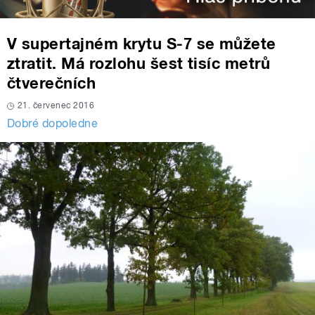
V supertajném krytu S-7 se můžete
ztratit. Má rozlohu šest tisíc metrů
čtverečních
21. červenec 2016
Dobré dopoledne