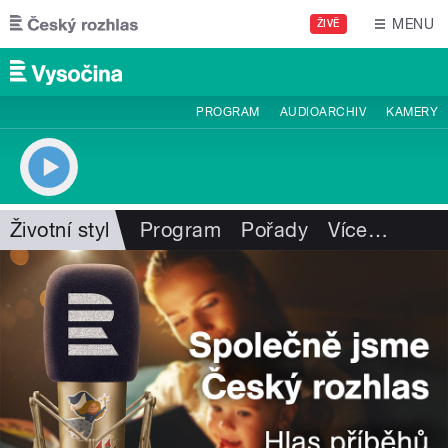
Přejít k hlavnímu obsahu
MENU
ŽIVĚ
PROGRAM
AUDIOARCHIV
KAMERY
Životní styl
Program
Pořady
Více
…