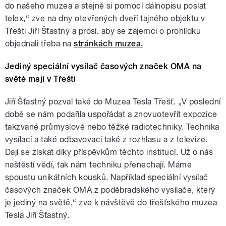
do našeho muzea a stejně si pomocí dálnopisu poslat
telex,“ zve na dny otevřených dveří tajného objektu v
Třešti Jiří Šťastný a prosí, aby se zájemci o prohlídku
objednali třeba na
stránkách muzea.
Jediný speciální vysílač časových značek OMA na
světě mají v Třešti
Jiří Šťastný pozval také do Muzea Tesla Třešť. „V poslední
době se nám podařila uspořádat a znovuotevřít expozice
takzvané průmyslové nebo těžké radiotechniky. Technika
vysílací a také odbavovací také z rozhlasu a z televize.
Dají se získat díky příspěvkům těchto institucí. Už o nás
naštěstí vědí, tak nám techniku přenechají. Máme
spoustu unikátních kousků. Například speciální vysílač
časových značek OMA z poděbradského vysílače, který
je jediný na světě,“ zve k návštěvě do třešťského muzea
Tesla Jiří Šťastný.