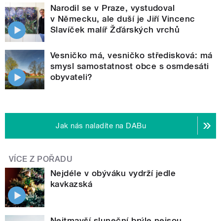
Narodil se v Praze, vystudoval
v Německu, ale duší je Jiří Vincenc
Slavíček malíř Žďárských vrchů
Vesničko má, vesničko středisková: má
smysl samostatnost obce s osmdesáti
obyvateli?
Jak nás naladíte na DABu
VÍCE Z POŘADU
Nejdéle v obýváku vydrží jedle
kavkazská
Nejtmavší sluneční brýle nejsou