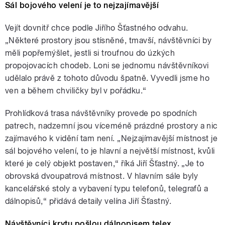
Sál bojového velení je to nejzajímavější
Vejít dovnitř chce podle Jiřího Šťastného odvahu.
„Některé prostory jsou stísněné, tmavší, návštěvníci by
měli popřemýšlet, jestli si troufnou do úzkých
propojovacích chodeb. Loni se jednomu návštěvníkovi
udělalo právě z tohoto důvodu špatně. Vyvedli jsme ho
ven a během chviličky byl v pořádku.“
Prohlídková trasa návštěvníky provede po spodních
patrech, nadzemní jsou víceméně prázdné prostory a nic
zajímavého k vidění tam není. „Nejzajímavější místnost je
sál bojového velení, to je hlavní a největší místnost, kvůli
které je celý objekt postaven,“ říká Jiří Šťastný. „Je to
obrovská dvoupatrová místnost. V hlavním sále byly
kancelářské stoly a vybavení typu telefonů, telegrafů a
dálnopisů,“ přidává detaily velína Jiří Šťastný.
Návštěvníci krytu pošlou dálnopisem telex