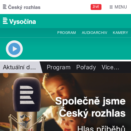
Přejít k hlavnímu obsahu
MENU
ŽIVĚ
PROGRAM
AUDIOARCHIV
KAMERY
Aktuální dění
Program
Pořady
Více
…