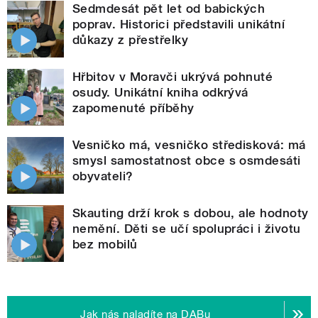
Sedmdesát pět let od babických
poprav. Historici představili unikátní
důkazy z přestřelky
Hřbitov v Moravči ukrývá pohnuté
osudy. Unikátní kniha odkrývá
zapomenuté příběhy
Vesničko má, vesničko středisková: má
smysl samostatnost obce s osmdesáti
obyvateli?
Skauting drží krok s dobou, ale hodnoty
nemění. Děti se učí spolupráci i životu
bez mobilů
Jak nás naladíte na DABu