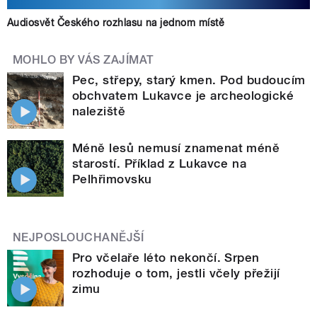
Audiosvět Českého rozhlasu na jednom místě
MOHLO BY VÁS ZAJÍMAT
Pec, střepy, starý kmen. Pod budoucím
obchvatem Lukavce je archeologické
naleziště
Méně lesů nemusí znamenat méně
starostí. Příklad z Lukavce na
Pelhřimovsku
NEJPOSLOUCHANĚJŠÍ
Pro včelaře léto nekončí. Srpen
rozhoduje o tom, jestli včely přežijí
zimu