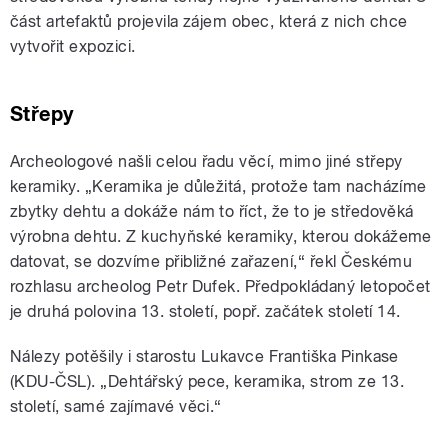
část artefaktů projevila zájem obec, která z nich chce
vytvořit expozici.
Střepy
Archeologové našli celou řadu věcí, mimo jiné střepy
keramiky. „Keramika je důležitá, protože tam nacházíme
zbytky dehtu a dokáže nám to říct, že to je středověká
výrobna dehtu. Z kuchyňské keramiky, kterou dokážeme
datovat, se dozvíme přibližné zařazení,“ řekl Českému
rozhlasu archeolog Petr Dufek. Předpokládaný letopočet
je druhá polovina 13. století, popř. začátek století 14.
Nálezy potěšily i starostu Lukavce Františka Pinkase
(KDU-ČSL). „Dehtářský pece, keramika, strom ze 13.
století, samé zajímavé věci.“