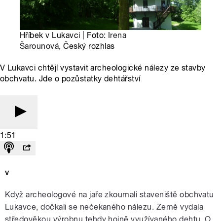
Hříbek v Lukavci | Foto:
Irena
Šarounová
, Český rozhlas
V Lukavci chtějí vystavit archeologické nálezy ze stavby
obchvatu. Jde o pozůstatky dehtářství
1:51
v
Když archeologové na jaře zkoumali staveniště obchvatu
Lukavce, dočkali se nečekaného nálezu. Země vydala
středověkou výrobnu tehdy hojně využívaného dehtu. O