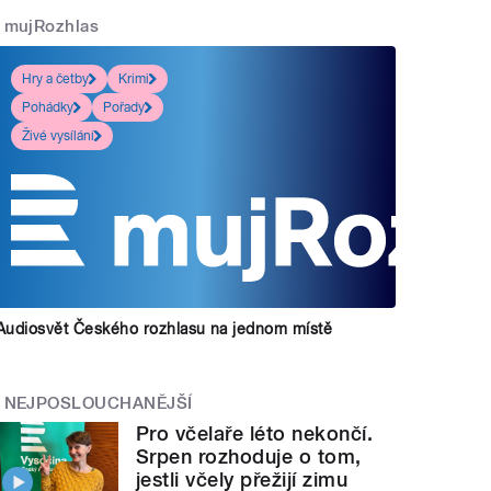
mujRozhlas
Hry a četby
Krimi
Pohádky
Pořady
Živé vysílání
Audiosvět Českého rozhlasu na jednom místě
NEJPOSLOUCHANĚJŠÍ
Pro včelaře léto nekončí.
Srpen rozhoduje o tom,
jestli včely přežijí zimu