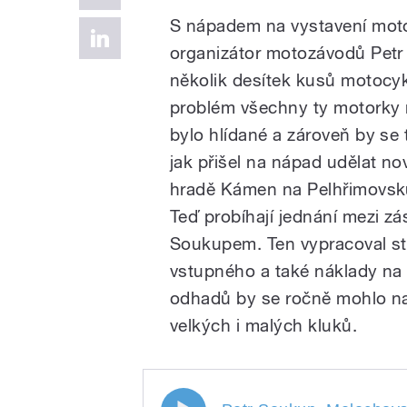
S nápadem na vystavení moto
organizátor motozávodů Petr 
několik desítek kusů motocykl
problém všechny ty motorky
bylo hlídané a zároveň by se t
jak přišel na nápad udělat 
hradě Kámen na Pelhřimovsk
Teď probíhají jednání mezi z
Soukupem. Ten vypracoval stu
vstupného a také náklady na
odhadů by se ročně mohlo na 
velkých i malých kluků.