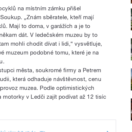
cyklů na místním zámku přišel
Soukup. „Znám sběratele, kteří mají
ů. Mají to doma, v garážích a je to
 někam dát. V ledečském muzeu by to
am mohli chodit dívat i lidi,“ vysvětluje,
nové muzeum podobné tomu, které je na
u.
ástupci města, soukromé firmy a Petrem
dii, která odhaduje návštěvnost, cenu
 provoz muzea. Podle optimistických
motorky v Ledči zajít podívat až 12 tisíc