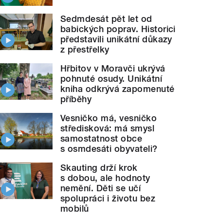
Sedmdesát pět let od
babických poprav. Historici
představili unikátní důkazy
z přestřelky
Hřbitov v Moravči ukrývá
pohnuté osudy. Unikátní
kniha odkrývá zapomenuté
příběhy
Vesničko má, vesničko
středisková: má smysl
samostatnost obce
s osmdesáti obyvateli?
Skauting drží krok
s dobou, ale hodnoty
nemění. Děti se učí
spolupráci i životu bez
mobilů