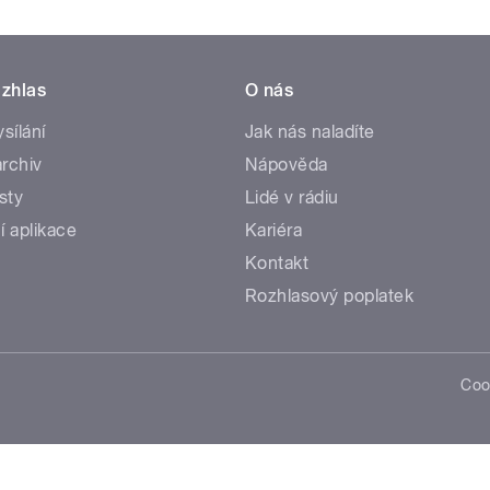
zhlas
O nás
ysílání
Jak nás naladíte
rchiv
Nápověda
sty
Lidé v rádiu
í aplikace
Kariéra
Kontakt
Rozhlasový poplatek
Coo