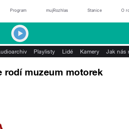
Program
mujRozhlas
Stanice
O r
udioarchiv
Playlisty
Lidé
Kamery
Jak nás 
e rodí muzeum motorek