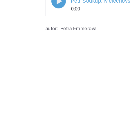
Petr Soukup, Melechov
0:00
Petr Soukup, Melech
Play
autor:
Petra Emmerová
/