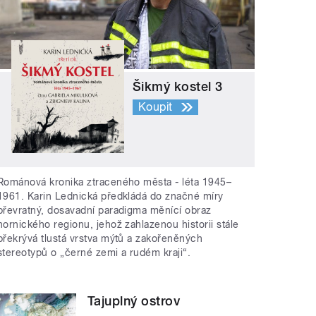
Šikmý kostel 3
Koupit
Románová kronika ztraceného města - léta 1945–
1961. Karin Lednická předkládá do značné míry
převratný, dosavadní paradigma měnící obraz
hornického regionu, jehož zahlazenou historii stále
překrývá tlustá vrstva mýtů a zakořeněných
stereotypů o „černé zemi a rudém kraji“.
Tajuplný ostrov