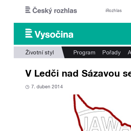
Přejít k hlavnímu obsahu
iRozhlas
Životní styl
Program
Pořady
A
V Ledči nad Sázavou s
7. duben 2014