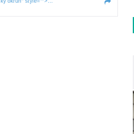
Petr Soukup, Melechovský
ský
okruh
" style="">
okru
ovský
okruh