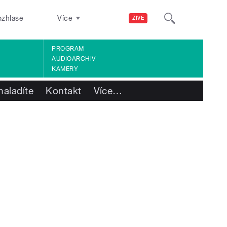
ozhlase
Více
ŽIVĚ
PROGRAM
AUDIOARCHIV
KAMERY
naladíte
Kontakt
Více
…