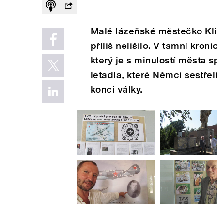
Malé lázeňské městečko Kli
příliš nelišilo. V tamní kron
který je s minulostí města s
letadla, které Němci sestřel
konci války.