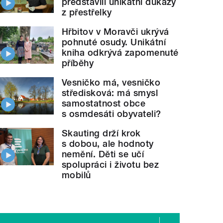
představili unikátní důkazy
z přestřelky
Hřbitov v Moravči ukrývá
pohnuté osudy. Unikátní
kniha odkrývá zapomenuté
příběhy
Vesničko má, vesničko
středisková: má smysl
samostatnost obce
s osmdesáti obyvateli?
Skauting drží krok
s dobou, ale hodnoty
nemění. Děti se učí
spolupráci i životu bez
mobilů