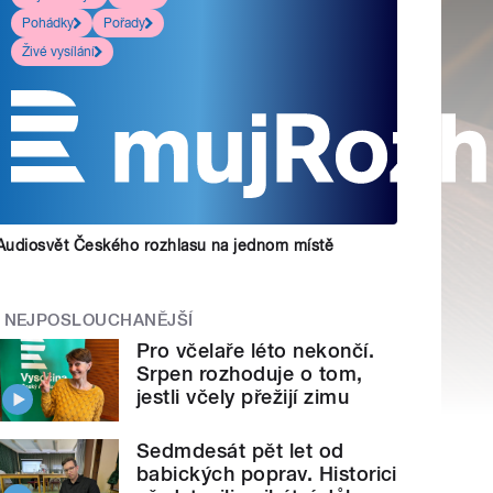
Pohádky
Pořady
Živé vysílání
Audiosvět Českého rozhlasu na jednom místě
NEJPOSLOUCHANĚJŠÍ
Pro včelaře léto nekončí.
Srpen rozhoduje o tom,
jestli včely přežijí zimu
Sedmdesát pět let od
babických poprav. Historici