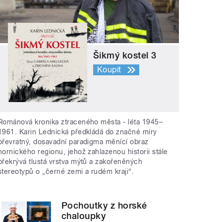
Šikmý kostel 3
Koupit
Románová kronika ztraceného města - léta 1945–
1961. Karin Lednická předkládá do značné míry
převratný, dosavadní paradigma měnící obraz
hornického regionu, jehož zahlazenou historii stále
překrývá tlustá vrstva mýtů a zakořeněných
stereotypů o „černé zemi a rudém kraji“.
Pochoutky z horské
chaloupky