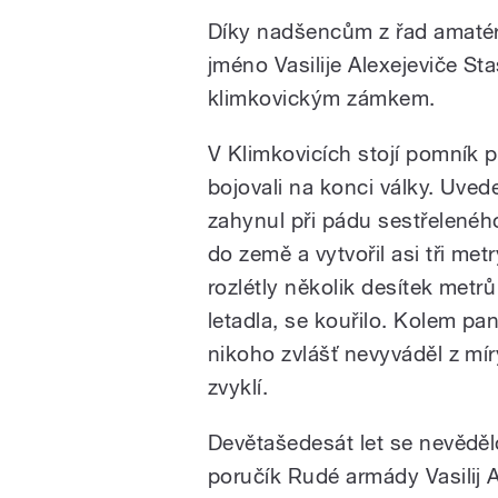
Díky nadšencům z řad amatér
jméno Vasilije Alexejeviče St
klimkovickým zámkem.
V Klimkovicích stojí pomník p
bojovali na konci války. Uve
zahynul při pádu sestřeleného
do země a vytvořil asi tři met
rozlétly několik desítek metrů
letadla, se kouřilo. Kolem pa
nikoho zvlášť nevyváděl z míry
zvyklí.
Devětašedesát let se nevěděl
poručík Rudé armády Vasilij A