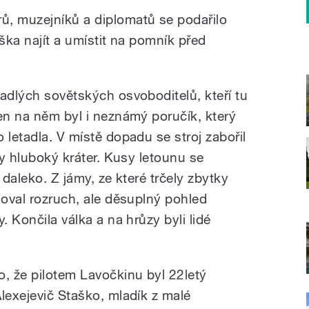
ů, muzejníků a diplomatů se podařilo
aška najít a umístit na pomník před
adlých sovětských osvoboditelů, kteří tu
den na něm byl i neznámý poručík, který
 letadla. V místě dopadu se stroj zabořil
ry hluboký kráter. Kusy letounu se
 daleko. Z jámy, ze které trčely zbytky
noval rozruch, ale děsuplný pohled
. Končila válka a na hrůzy byli lidé
o, že pilotem Lavočkinu byl 22letý
lexejevič Staško, mladík z malé