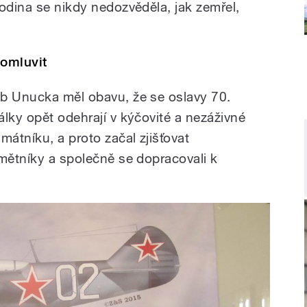
odina se nikdy nedozvěděla, jak zemřel,
omluvit
ub Unucka měl obavu, že se oslavy 70.
lky opět odehrají v kýčovité a nezáživné
mátníku, a proto začal zjišťovat
amětníky a společně se dopracovali k