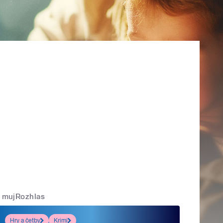
mujRozhlas
Hry a četby
Krimi