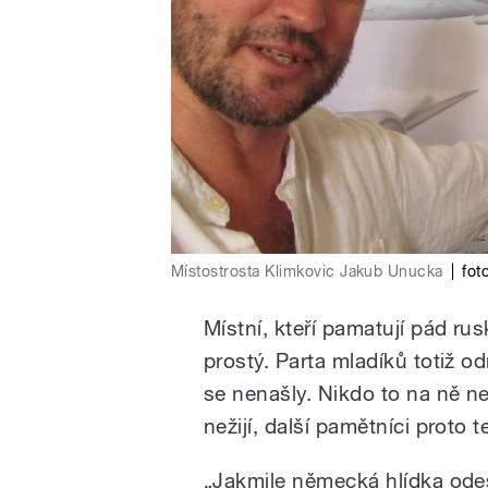
Místostrosta Klimkovic Jakub Unucka
|
fot
Místní, kteří pamatují pád ru
prostý. Parta mladíků totiž o
se nenašly. Nikdo to na ně ne
nežijí, další pamětníci proto 
„Jakmile německá hlídka odeš