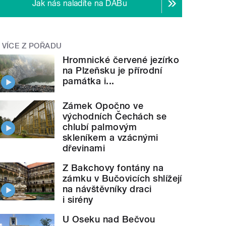
Jak nás naladíte na DABu
VÍCE Z POŘADU
Hromnické červené jezírko
na Plzeňsku je přírodní
památka i...
Zámek Opočno ve
východních Čechách se
chlubí palmovým
skleníkem a vzácnými
dřevinami
Z Bakchovy fontány na
zámku v Bučovicích shlížejí
na návštěvníky draci
i sirény
U Oseku nad Bečvou