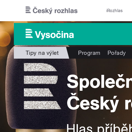
Přejít k hlavnímu obsahu
iRozhlas
Tipy na výlet
Program
Pořady