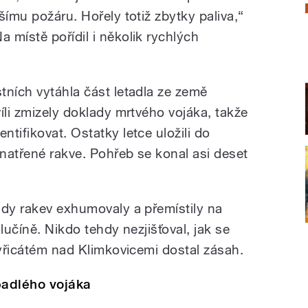
šímu požáru. Hořely totiž zbytky paliva,“
 místě pořídil i několik rychlých
tních vytáhla část letadla ze země
íli zmizely doklady mrtvého vojáka, takže
tifikovat. Ostatky letce uložili do
natřené rakve. Pohřeb se konal asi deset
ady rakev exhumovaly a přemístily na
lučíně. Nikdo tehdy nezjišťoval, jak se
tyřicátém nad Klimkovicemi dostal zásah.
 padlého vojáka