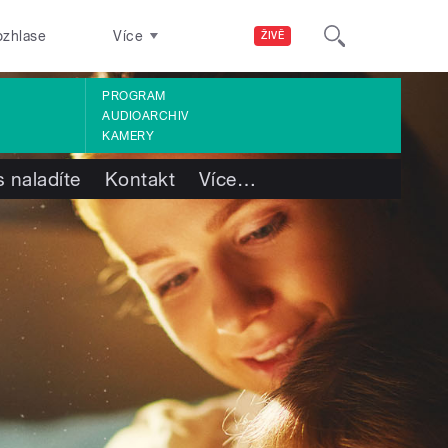
ozhlase
Více
ŽIVĚ
PROGRAM
AUDIOARCHIV
KAMERY
 naladíte
Kontakt
Více
…