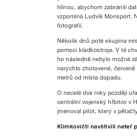
hlínou, abychom zabránili dal
vzpomíná Ludvík Monsport. Na
fotografií.
Několik dnů poté skupina mís
pomocí kladkostroje. V té chv
ho následně nebylo možné iden
narychlo zhotovené, červeně 
metrů od místa dopadu.
O necelé dva roky později úř
centrální vojenský hřbitov v H
jmenoval pilot, který v pětač
Klimkovičtí navštívili neteř