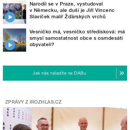
Narodil se v Praze, vystudoval
v Německu, ale duší je Jiří Vincenc
Slavíček malíř Žďárských vrchů
Vesničko má, vesničko středisková: má
smysl samostatnost obce s osmdesáti
obyvateli?
Jak nás naladíte na DABu
ZPRÁVY Z IROZHLAS.CZ