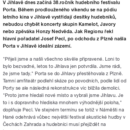
V Jihlavě dnes začíná 38.ročník hudebního festivalu
Porta. Během prodlouženého víkendu se na pódiu
letního kina v Jihlavě vystřídají desítky hudebníků,
nebudou chybět koncerty skupin Kamelot, Javory
nebo zpěváka Honzy Nedvěda. Jak Regionu řekl
hlavní pořadatel Josef Pecl, po odchodu z Plzně našla
Porta v Jihlavě ideální zázemí.
"Přijeli jsme a našli všechno skvěle připravené. Loni to
bylo bezvadné, letos to Jihlava jen potvrdila. Jsme rádi,
že jsme tady." Porta se do Jihlavy přestěhovala z Plzně.
Tamní amfiteátr podlehl skáze po povodních, podle lidí od
Porty se ale následná rekonstrukce víc blížila demolici.
"Proto jsme hledali nové místo a vybrali jsme Jihlavu. Je
to i s dopravního hlediska mnohem výhodnější poloha,"
doplňuje Pecl. Ve stejném termínu se totiž v Náměšti na
Hané odehrává vůbec největší festival akustické hudby v
Čechách Zahrada a hudebníci musí přejíždět na