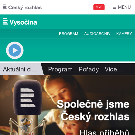
Přejít k hlavnímu obsahu
MENU
ŽIVĚ
PROGRAM
AUDIOARCHIV
KAMERY
Aktuální dění
Program
Pořady
Více
…