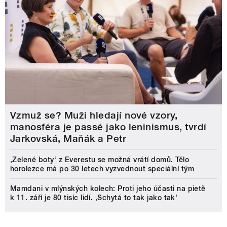
Vzmuž se? Muži hledají nové vzory,
manosféra je passé jako leninismus, tvrdí
Jarkovská, Maňák a Petr
‚Zelené boty‘ z Everestu se možná vrátí domů. Tělo
horolezce má po 30 letech vyzvednout speciální tým
Mamdani v mlýnských kolech: Proti jeho účasti na pietě
k 11. září je 80 tisíc lidí. ‚Schytá to tak jako tak'