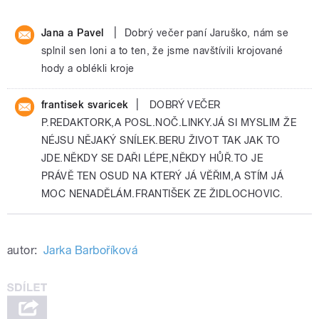
|
Jana a Pavel
Dobrý večer paní Jaruško, nám se
splnil sen loni a to ten, že jsme navštívili krojované
hody a oblékli kroje
|
frantisek svaricek
DOBRÝ VEČER
P.REDAKTORK,A POSL.NOČ.LINKY.JÁ SI MYSLIM ŽE
NÉJSU NĚJAKÝ SNÍLEK.BERU ŽIVOT TAK JAK TO
JDE.NĚKDY SE DAŘI LÉPE,NĚKDY HŮŘ.TO JE
PRÁVĚ TEN OSUD NA KTERÝ JÁ VĚŘIM,A STÍM JÁ
MOC NENADĚLÁM.FRANTIŠEK ZE ŽIDLOCHOVIC.
autor:
Jarka Barboříková