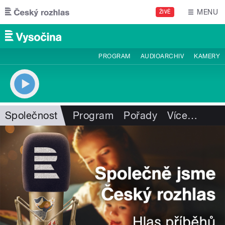
Přejít k hlavnímu obsahu
MENU
ŽIVĚ
PROGRAM
AUDIOARCHIV
KAMERY
Společnost
Program
Pořady
Více
…