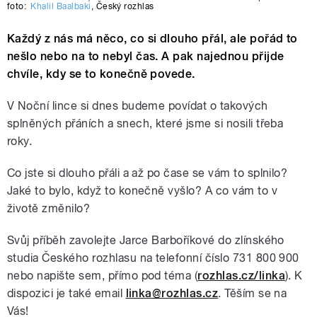
foto:
Khalil Baalbaki
,
Český rozhlas
Každý z nás má něco, co si dlouho přál, ale pořád to
nešlo nebo na to nebyl čas. A pak najednou přijde
chvíle, kdy se to konečně povede.
V Noční lince si dnes budeme povídat o takových
splněných přáních a snech, které jsme si nosili třeba
roky.
Co jste si dlouho přáli a až po čase se vám to splnilo?
Jaké to bylo, když to konečně vyšlo? A co vám to v
životě změnilo?
Svůj příběh zavolejte Jarce Barboříkové do zlínského
studia Českého rozhlasu na telefonní číslo 731 800 900
nebo napište sem, přímo pod téma (
rozhlas.cz/linka
). K
dispozici je také email
linka@rozhlas.cz
. Těším se na
Vás!