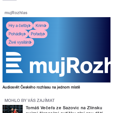
mujRozhlas
Hry a četby
Krimi
Pohádky
Pořady
Živé vysílání
Audiosvět Českého rozhlasu na jednom místě
MOHLO BY VÁS ZAJÍMAT
Tomáš Večeřa ze Sazovic na Zlínsku