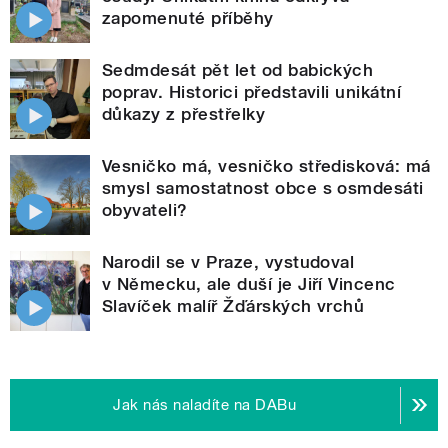
zapomenuté příběhy
Sedmdesát pět let od babických
poprav. Historici představili unikátní
důkazy z přestřelky
Vesničko má, vesničko středisková: má
smysl samostatnost obce s osmdesáti
obyvateli?
Narodil se v Praze, vystudoval
v Německu, ale duší je Jiří Vincenc
Slavíček malíř Žďárských vrchů
Jak nás naladíte na DABu