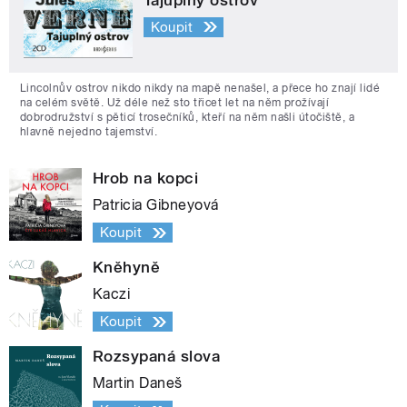
Tajuplný ostrov
Koupit
Lincolnův ostrov nikdo nikdy na mapě nenašel, a přece ho znají lidé
na celém světě. Už déle než sto třicet let na něm prožívají
dobrodružství s pěticí trosečníků, kteří na něm našli útočiště, a
hlavně nejedno tajemství.
Hrob na kopci
Patricia Gibneyová
Koupit
Kněhyně
Kaczi
Koupit
Rozsypaná slova
Martin Daneš