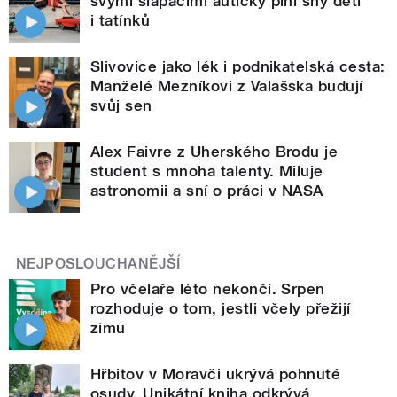
svými šlapacími autíčky plní sny dětí
i tatínků
Slivovice jako lék i podnikatelská cesta:
Manželé Mezníkovi z Valašska budují
svůj sen
Alex Faivre z Uherského Brodu je
student s mnoha talenty. Miluje
astronomii a sní o práci v NASA
NEJPOSLOUCHANĚJŠÍ
Pro včelaře léto nekončí. Srpen
rozhoduje o tom, jestli včely přežijí
zimu
Hřbitov v Moravči ukrývá pohnuté
osudy. Unikátní kniha odkrývá