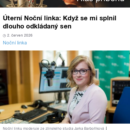
Úterní Noční linka: Když se mi splnil
dlouho odkládaný sen
2. červen 2026
Noční linka
Noční linku moderuje ze zlínského studia Jarka Barboříková
|