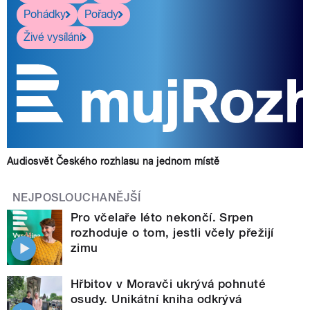
Pohádky
Pořady
Živé vysílání
Audiosvět Českého rozhlasu na jednom místě
NEJPOSLOUCHANĚJŠÍ
Pro včelaře léto nekončí. Srpen
rozhoduje o tom, jestli včely přežijí
zimu
Hřbitov v Moravči ukrývá pohnuté
osudy. Unikátní kniha odkrývá