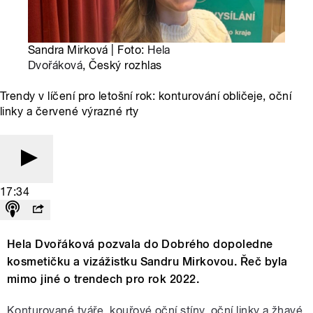
Sandra Mirková | Foto:
Hela
Dvořáková
, Český rozhlas
Trendy v líčení pro letošní rok: konturování obličeje, oční
linky a červené výrazné rty
17:34
Hela Dvořáková pozvala do Dobrého dopoledne
kosmetičku a vizážistku Sandru Mirkovou. Řeč byla
mimo jiné o trendech pro rok 2022.
Konturované tváře, kouřové oční stíny, oční linky a žhavé