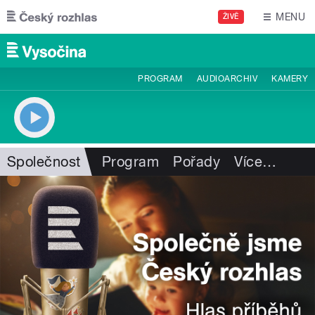
Přejít k hlavnímu obsahu
MENU
ŽIVĚ
PROGRAM
AUDIOARCHIV
KAMERY
Společnost
Program
Pořady
Více
…