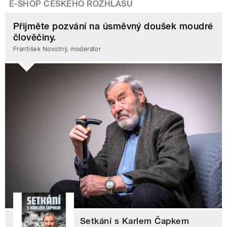
E-SHOP ČESKÉHO ROZHLASU
Přijměte pozvání na úsměvný doušek moudré
člověčiny.
František Novotný, moderátor
Setkání s Karlem Čapkem