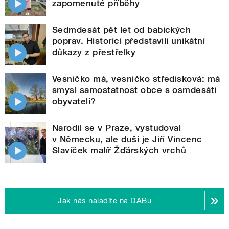
zapomenuté příběhy
Sedmdesát pět let od babických
poprav. Historici představili unikátní
důkazy z přestřelky
Vesničko má, vesničko středisková: má
smysl samostatnost obce s osmdesáti
obyvateli?
Narodil se v Praze, vystudoval
v Německu, ale duší je Jiří Vincenc
Slavíček malíř Žďárských vrchů
Jak nás naladíte na DABu