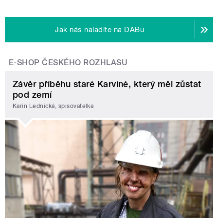
Jak nás naladíte na DABu
E-SHOP ČESKÉHO ROZHLASU
Závěr příběhu staré Karviné, který měl zůstat
pod zemí
Karin Lednická, spisovatelka