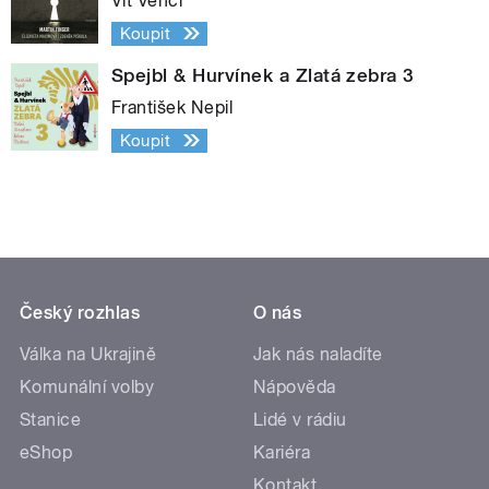
Vít Vencl
Koupit
Spejbl & Hurvínek a Zlatá zebra 3
František Nepil
Koupit
Český rozhlas
O nás
Válka na Ukrajině
Jak nás naladíte
Komunální volby
Nápověda
Stanice
Lidé v rádiu
eShop
Kariéra
Kontakt