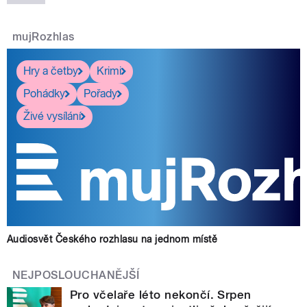
mujRozhlas
Hry a četby
Krimi
Pohádky
Pořady
Živé vysílání
Audiosvět Českého rozhlasu na jednom místě
NEJPOSLOUCHANĚJŠÍ
Pro včelaře léto nekončí. Srpen