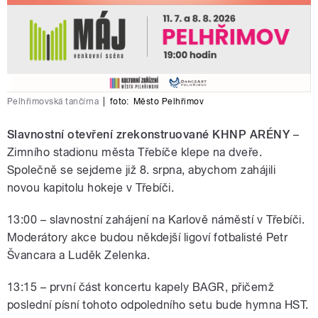
Pelhřimovská tančírna
|
foto:
Město Pelhřimov
Slavnostní otevření zrekonstruované KHNP ARÉNY
–
Zimního stadionu města Třebíče klepe na dveře.
Společně se sejdeme již 8. srpna, abychom zahájili
novou kapitolu hokeje v Třebíči.
13:00 – slavnostní zahájení na Karlově náměstí v Třebíči.
Moderátory akce budou někdejší ligoví fotbalisté Petr
Švancara a Luděk Zelenka.
13:15 – první část koncertu kapely BAGR, přičemž
poslední písní tohoto odpoledního setu bude hymna HST.