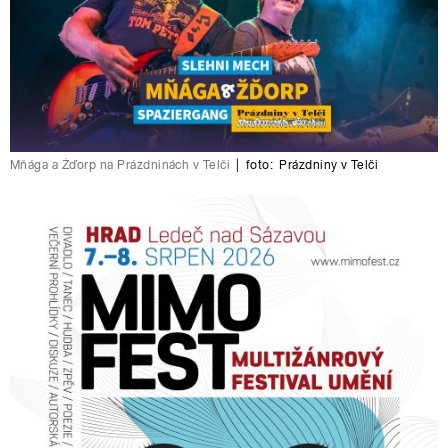
Mňága a Žďorp na Prázdninách v Telči
|
foto:
Prázdniny v Telči