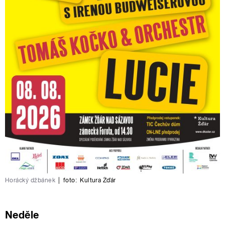
Horácký džbánek
|
foto:
Kultura Žďár
Neděle