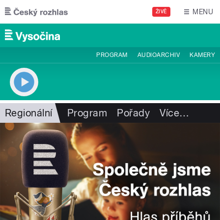
Přejít k hlavnímu obsahu
MENU
ŽIVĚ
PROGRAM
AUDIOARCHIV
KAMERY
Regionální
Program
Pořady
Více
…