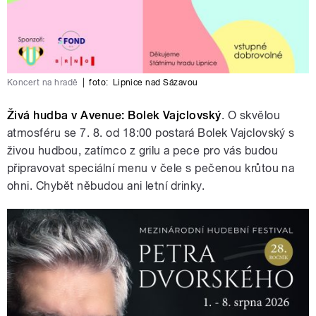
Koncert na hradě
|
foto:
Lipnice nad Sázavou
Živá hudba v Avenue: Bolek Vajclovský
. O skvělou
atmosféru se 7. 8. od 18:00 postará Bolek Vajclovský s
živou hudbou, zatímco z grilu a pece pro vás budou
připravovat speciální menu v čele s pečenou krůtou na
ohni. Chybět něbudou ani letní drinky.