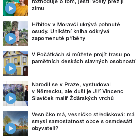
rozhoduje o tom, jestli včely přežijí
zimu
Hřbitov v Moravči ukrývá pohnuté
osudy. Unikátní kniha odkrývá
zapomenuté příběhy
V Počátkách si můžete projít trasu po
pamětních deskách slavných osobností
Narodil se v Praze, vystudoval
v Německu, ale duší je Jiří Vincenc
Slavíček malíř Žďárských vrchů
Vesničko má, vesničko středisková: má
smysl samostatnost obce s osmdesáti
obyvateli?