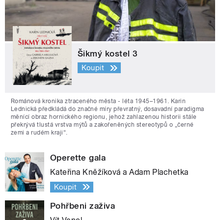
Šikmý kostel 3
Koupit
Románová kronika ztraceného města - léta 1945–1961. Karin
Lednická předkládá do značné míry převratný, dosavadní paradigma
měnící obraz hornického regionu, jehož zahlazenou historii stále
překrývá tlustá vrstva mýtů a zakořeněných stereotypů o „černé
zemi a rudém kraji“.
Operette gala
Kateřina Kněžíková a Adam Plachetka
Koupit
Pohřbeni zaživa