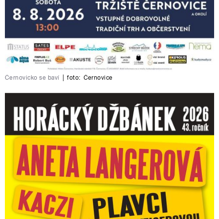
Černovicko se baví
|
foto:
Černovice