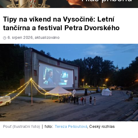
Tipy na víkend na Vysočině: Letní
tančírna a festival Petra Dvorského
6. srpen 2026, aktualizováno
Pouť (Ilustrační foto)
|
foto:
Tereza Pešoutová
,
Český rozhlas