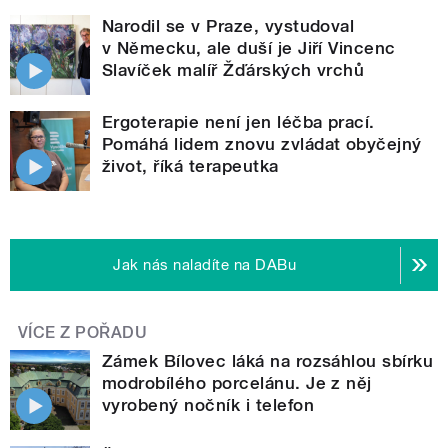
Narodil se v Praze, vystudoval
v Německu, ale duší je Jiří Vincenc
Slavíček malíř Žďárských vrchů
Ergoterapie není jen léčba prací.
Pomáhá lidem znovu zvládat obyčejný
život, říká terapeutka
Jak nás naladíte na DABu
VÍCE Z POŘADU
Zámek Bílovec láká na rozsáhlou sbírku
modrobílého porcelánu. Je z něj
vyrobený nočník i telefon