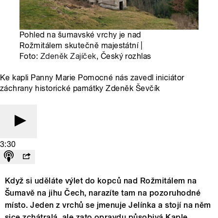
Pohled na šumavské vrchy je nad
Rožmitálem skutečně majestátní |
Foto:
Zdeněk Zajíček
, Český rozhlas
Ke kapli Panny Marie Pomocné nás zavedl iniciátor
záchrany historické památky Zdeněk Ševčík
3:30
Když si uděláte výlet do kopců nad Rožmitálem na
Šumavě na jihu Čech, narazíte tam na pozoruhodné
místo. Jeden z vrchů se jmenuje Jelínka a stojí na něm
sice zchátralá, ale zato opravdu působivá Kaple