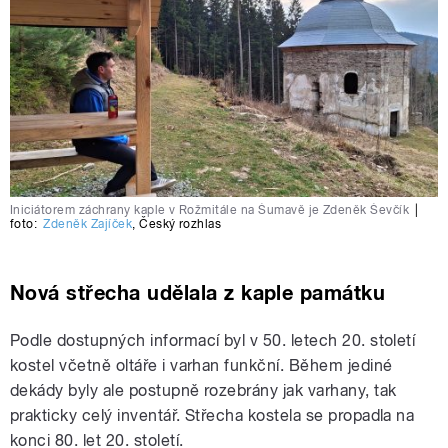
Iniciátorem záchrany kaple v Rožmitále na Šumavě je Zdeněk Ševčík
|
foto:
Zdeněk Zajíček
,
Český rozhlas
Nová střecha udělala z kaple památku
Podle dostupných informací byl v 50. letech 20. století
kostel včetně oltáře i varhan funkční. Během jediné
dekády byly ale postupně rozebrány jak varhany, tak
prakticky celý inventář. Střecha kostela se propadla na
konci 80. let 20. století.