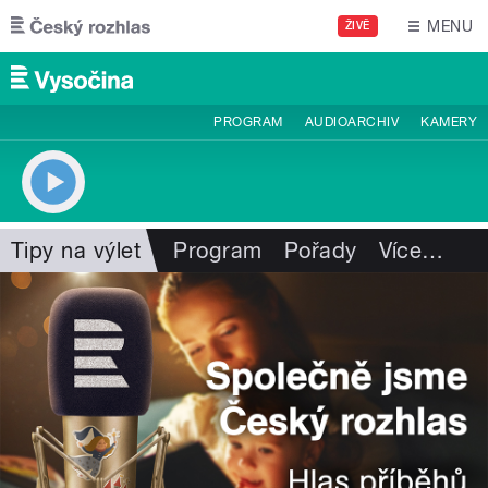
Přejít k hlavnímu obsahu
MENU
ŽIVĚ
PROGRAM
AUDIOARCHIV
KAMERY
Tipy na výlet
Program
Pořady
Více
…