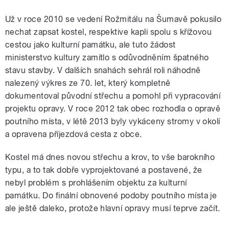
Už v roce 2010 se vedení Rožmitálu na Šumavě pokusilo
nechat zapsat kostel, respektive kapli spolu s křížovou
cestou jako kulturní památku, ale tuto žádost
ministerstvo kultury zamítlo s odůvodněním špatného
stavu stavby. V dalších snahách sehrál roli náhodně
nalezený výkres ze 70. let, který kompletně
dokumentoval původní střechu a pomohl při vypracování
projektu opravy. V roce 2012 tak obec rozhodla o opravě
poutního místa, v létě 2013 byly vykáceny stromy v okolí
a opravena příjezdová cesta z obce.
Kostel má dnes novou střechu a krov, to vše barokního
typu, a to tak dobře vyprojektované a postavené, že
nebyl problém s prohlášením objektu za kulturní
památku. Do finální obnovené podoby poutního místa je
ale ještě daleko, protože hlavní opravy musí teprve začít.