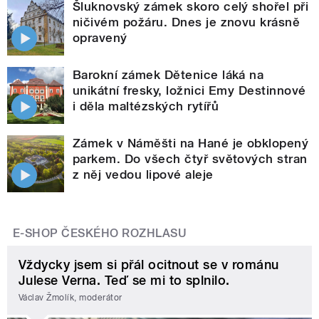
Šluknovský zámek skoro celý shořel při
ničivém požáru. Dnes je znovu krásně
opravený
Barokní zámek Dětenice láká na
unikátní fresky, ložnici Emy Destinnové
i děla maltézských rytířů
Zámek v Náměšti na Hané je obklopený
parkem. Do všech čtyř světových stran
z něj vedou lipové aleje
E-SHOP ČESKÉHO ROZHLASU
Vždycky jsem si přál ocitnout se v románu
Julese Verna. Teď se mi to splnilo.
Václav Žmolík, moderátor