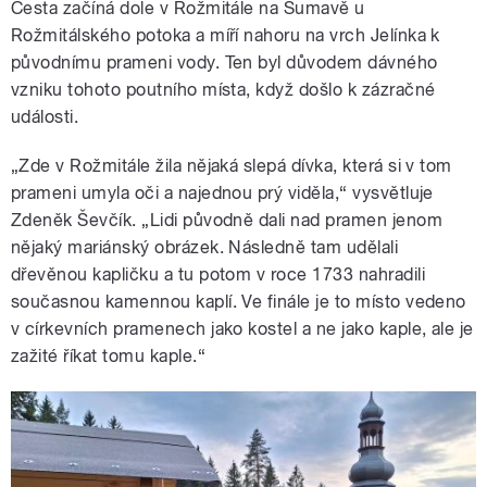
Cesta začíná dole v Rožmitále na Šumavě u
Rožmitálského potoka a míří nahoru na vrch Jelínka k
původnímu prameni vody. Ten byl důvodem dávného
vzniku tohoto poutního místa, když došlo k zázračné
události.
„Zde v Rožmitále žila nějaká slepá dívka, která si v tom
prameni umyla oči a najednou prý viděla,“ vysvětluje
Zdeněk Ševčík. „Lidi původně dali nad pramen jenom
nějaký mariánský obrázek. Následně tam udělali
dřevěnou kapličku a tu potom v roce 1733 nahradili
současnou kamennou kaplí. Ve finále je to místo vedeno
v církevních pramenech jako kostel a ne jako kaple, ale je
zažité říkat tomu kaple.“