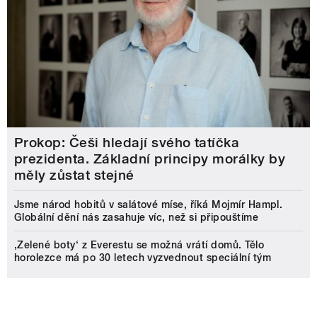
Prokop: Češi hledají svého tatíčka
prezidenta. Základní principy morálky by
měly zůstat stejné
Jsme národ hobitů v salátové míse, říká Mojmír Hampl.
Globální dění nás zasahuje víc, než si připouštíme
‚Zelené boty‘ z Everestu se možná vrátí domů. Tělo
horolezce má po 30 letech vyzvednout speciální tým