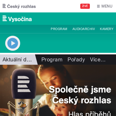
Přejít k hlavnímu obsahu
MENU
ŽIVĚ
PROGRAM
AUDIOARCHIV
KAMERY
Aktuální dění
Program
Pořady
Více
…