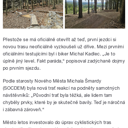
Přestože se má oficiálně otevřít až teď, první jezdci si
novou trasu neoficiálně vyzkoušeli už dříve. Mezi prvními
oficiálními testujícími byl i biker Michal Kadlec. „Je to
úplně jiný level. Fakt paráda,“ popisoval zadýchaně dojmy
po prvním sjezdu.
Podle starosty Nového Města Michala Šmardy
(SOCDEM) byla nová trať reakcí na podněty samotných
návštěvníků: „Původní trať byla těžká, ale lidem tam
chyběly prvky, které by je skutečně bavily. Teď je náročná
i zábavná zároveň.“
Město letos investovalo do úprav cyklistických tras