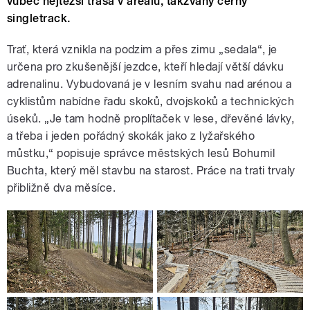
vůbec nejtěžší trasa v areálu, takzvaný černý
singletrack.
Trať, která vznikla na podzim a přes zimu „sedala“, je
určena pro zkušenější jezdce, kteří hledají větší dávku
adrenalinu. Vybudovaná je v lesním svahu nad arénou a
cyklistům nabídne řadu skoků, dvojskoků a technických
úseků. „Je tam hodně proplítaček v lese, dřevěné lávky,
a třeba i jeden pořádný skokák jako z lyžařského
můstku,“ popisuje správce městských lesů Bohumil
Buchta, který měl stavbu na starost. Práce na trati trvaly
přibližně dva měsíce.