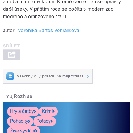
zhruba tři miliony korun. Kromě černé trati se upravily i
další úseky. V příštím roce se počítá s modernizací
modrého a oranžového trailu.
autor:
Veronika Bartes Vohralíková
Všechny díly pořadu na mujRozhlas
mujRozhlas
Hry a četby
Krimi
Pohádky
Pořady
Živé vysílání