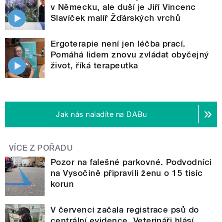
v Německu, ale duší je Jiří Vincenc
Slavíček malíř Žďárských vrchů
Ergoterapie není jen léčba prací.
Pomáhá lidem znovu zvládat obyčejný
život, říká terapeutka
Jak nás naladíte na DABu
VÍCE Z POŘADU
Pozor na falešné parkovné. Podvodníci
na Vysočině připravili ženu o 15 tisíc
korun
V červenci začala registrace psů do
centrální evidence. Veterináři hlásí