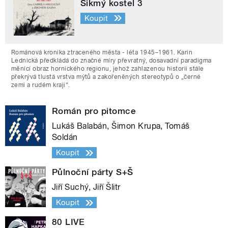
Šikmý kostel 3
Koupit
Románová kronika ztraceného města - léta 1945–1961. Karin
Lednická předkládá do značné míry převratný, dosavadní paradigma
měnící obraz hornického regionu, jehož zahlazenou historii stále
překrývá tlustá vrstva mýtů a zakořeněných stereotypů o „černé
zemi a rudém kraji“.
Román pro pitomce
Lukáš Balabán, Šimon Krupa, Tomáš
Soldán
Koupit
Půlnoční párty S+Š
Jiří Suchý, Jiří Šlitr
Koupit
80 LIVE