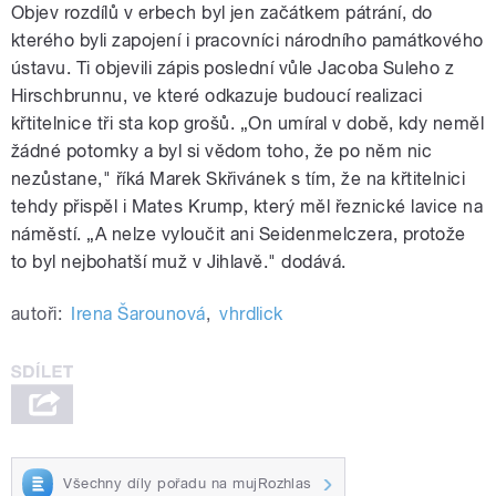
Objev rozdílů v erbech byl jen začátkem pátrání, do
kterého byli zapojení i pracovníci národního památkového
ústavu. Ti objevili zápis poslední vůle Jacoba Suleho z
Hirschbrunnu, ve které odkazuje budoucí realizaci
křtitelnice tři sta kop grošů. „On umíral v době, kdy neměl
žádné potomky a byl si vědom toho, že po něm nic
nezůstane," říká Marek Skřivánek s tím, že na křtitelnici
tehdy přispěl i Mates Krump, který měl řeznické lavice na
náměstí. „A nelze vyloučit ani Seidenmelczera, protože
to byl nejbohatší muž v Jihlavě." dodává.
autoři:
Irena Šarounová
,
vhrdlick
Všechny díly pořadu na mujRozhlas