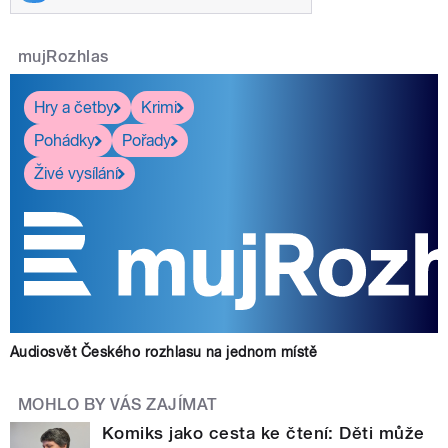
mujRozhlas
Hry a četby
Krimi
Pohádky
Pořady
Živé vysílání
Audiosvět Českého rozhlasu na jednom místě
MOHLO BY VÁS ZAJÍMAT
Komiks jako cesta ke čtení: Děti může