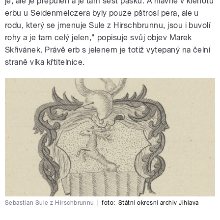
je, ale je přepůlen a je tam šest pásků. A hlavně v klenotu
erbu u Seidenmelczera byly pouze pštrosí pera, ale u
rodu, který se jmenuje Sule z Hirschbrunnu, jsou i buvolí
rohy a je tam celý jelen," popisuje svůj objev Marek
Skřivánek. Právě erb s jelenem je totiž vytepaný na čelní
straně víka křtitelnice.
Sebastian Sule z Hirschbrunnu
|
foto:
Státní okresní archiv Jihlava