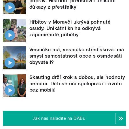
poprav. Historici představili unikátní
důkazy z přestřelky
Hřbitov v Moravči ukrývá pohnuté
osudy. Unikátní kniha odkrývá
zapomenuté příběhy
Vesničko má, vesničko středisková: má
smysl samostatnost obce s osmdesáti
obyvateli?
Skauting drží krok s dobou, ale hodnoty
nemění. Děti se učí spolupráci i životu
bez mobilů
Jak nás naladíte na DABu