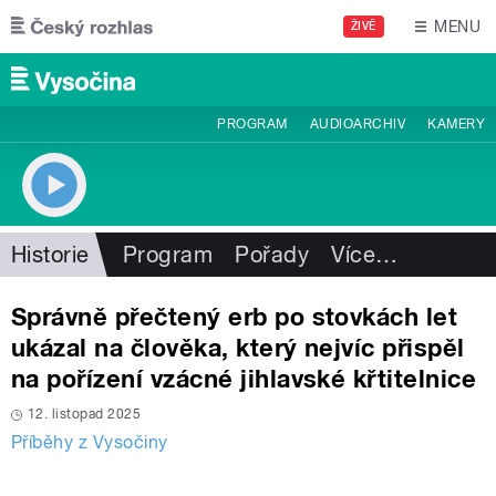
Přejít k hlavnímu obsahu
MENU
ŽIVĚ
PROGRAM
AUDIOARCHIV
KAMERY
Historie
Program
Pořady
Více
…
Správně přečtený erb po stovkách let
ukázal na člověka, který nejvíc přispěl
na pořízení vzácné jihlavské křtitelnice
12. listopad 2025
Příběhy z Vysočiny