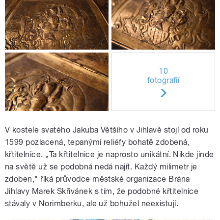
10
fotografií
V kostele svatého Jakuba Většího v Jihlavě stojí od roku
1599 pozlacená, tepanými reliéfy bohatě zdobená,
křtitelnice. „Ta křtitelnice je naprosto unikátní. Nikde jinde
na světě už se podobná nedá najít. Každý milimetr je
zdoben," říká průvodce městské organizace Brána
Jihlavy Marek Skřivánek s tím, že podobné křtitelnice
stávaly v Norimberku, ale už bohužel neexistují.