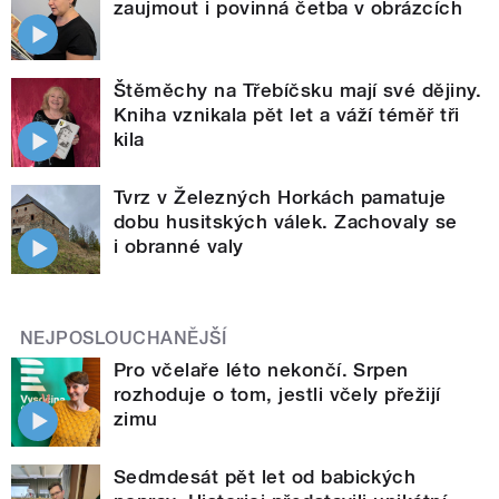
zaujmout i povinná četba v obrázcích
Štěměchy na Třebíčsku mají své dějiny.
Kniha vznikala pět let a váží téměř tři
kila
Tvrz v Železných Horkách pamatuje
dobu husitských válek. Zachovaly se
i obranné valy
NEJPOSLOUCHANĚJŠÍ
Pro včelaře léto nekončí. Srpen
rozhoduje o tom, jestli včely přežijí
zimu
Sedmdesát pět let od babických