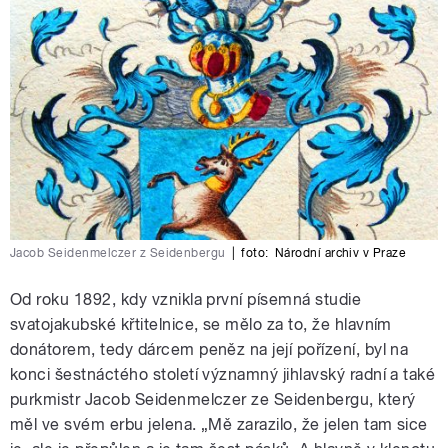
Jacob Seidenmelczer z Seidenbergu
|
foto:
Národní archiv v Praze
Od roku 1892, kdy vznikla první písemná studie
svatojakubské křtitelnice, se mělo za to, že hlavním
donátorem, tedy dárcem peněz na její pořízení, byl na
konci šestnáctého století významný jihlavský radní a také
purkmistr Jacob Seidenmelczer ze Seidenbergu, který
měl ve svém erbu jelena. „Mě zarazilo, že jelen tam sice