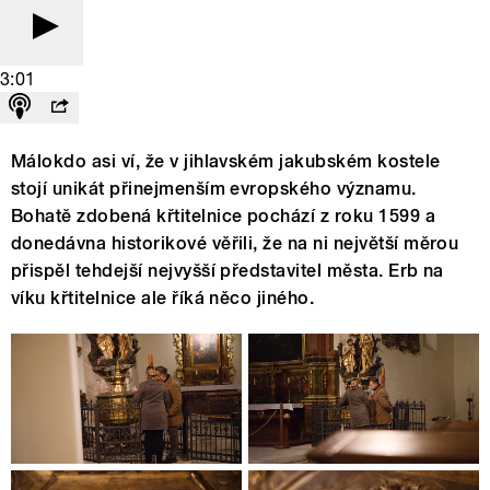
3:01
Málokdo asi ví, že v jihlavském jakubském kostele
stojí unikát přinejmenším evropského významu.
Bohatě zdobená křtitelnice pochází z roku 1599 a
donedávna historikové věřili, že na ni největší měrou
přispěl tehdejší nejvyšší představitel města. Erb na
víku křtitelnice ale říká něco jiného.