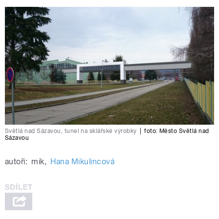
pause
Světlá nad Sázavou, tunel na sklářské výrobky
|
foto:
Město Světlá nad
Sázavou
autoři:
mik
,
Hana Mikulincová