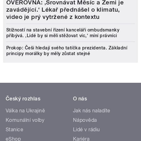
OVĚŘOVNA: ‚Srovnávat Měsíc a Zemi je
zavádějící.‘ Lékař přednášel o klimatu,
video je prý vytržené z kontextu
Stížností na stavební řízení kanceláři ombudsmanky
přibývá. ‚Lidé by si měli stěžovat víc,‘ míní právníci
Prokop: Češi hledají svého tatíčka prezidenta. Základní
principy morálky by měly zůstat stejné
Český rozhlas
O nás
Válka na Ukrajině
Jak nás naladíte
Komunální volby
Nápověda
Stanice
Lidé v rádiu
eShop
Kariéra