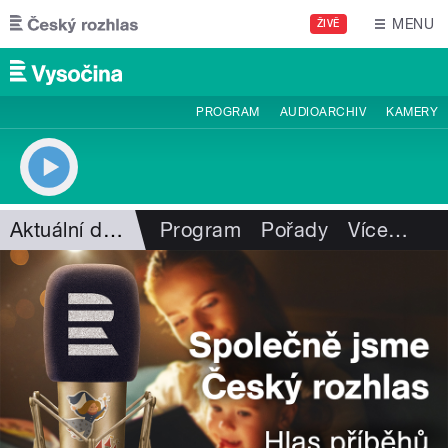
Přejít k hlavnímu obsahu
MENU
ŽIVĚ
PROGRAM
AUDIOARCHIV
KAMERY
Aktuální dění
Program
Pořady
Více
…