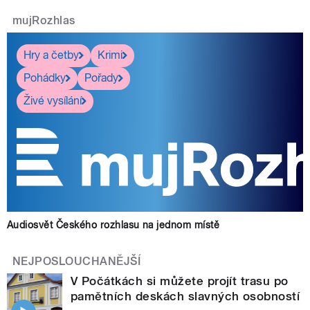
mujRozhlas
Hry a četby
Krimi
Pohádky
Pořady
Živé vysílání
Audiosvět Českého rozhlasu na jednom místě
NEJPOSLOUCHANĚJŠÍ
V Počátkách si můžete projít trasu po
pamětních deskách slavných osobností