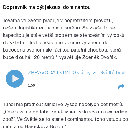
Dopravník má být jakousi dominantou
Továrna ve Světlé pracuje v nepřetržitém provozu,
ovšem logistika jen na ranní směnu. Se zvyšující se
kapacitou je stále větší problém se stěhováním výrobků
do skladu. „Teď to všechno vozíme výtahem, do
budoucna bychom ale rádi tou páteřní chodbou, která
bude dlouhá 120 metrů,“ vysvětluje Zdeněk Dvořák.
ZPRAVODAJSTVÍ: Sklárny ve Světlé budou sta
1:59
Play /
Mikulincová
ZPRAVODAJSTVÍ: Sklárny ve
Tunel má přetnout silnici ve výšce necelých pět metrů.
Světlé budou stavět speciální
tunel nad silnicí pro přepravu
„Očekáváme od toho zefektivnění skladování a expedice
svých výrobků. Natáčela tam
zboží. Ve Světlé se to stane i dominantou toho vstupu do
Hana
města od Havlíčkova Brodu.“