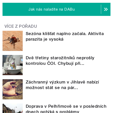
Jak nás naladíte na DABu
VÍCE Z POŘADU
Sezóna klíšťat naplno začala. Aktivita
parazita je vysoká
Dvě třetiny starožitníků neprošly
kontrolou ČOI. Chybují při...
Záchranný výzkum v Jihlavě nabízí
možnost stát se na pár...
Doprava v Pelhřimově se v posledních
dnech potýká s problémy