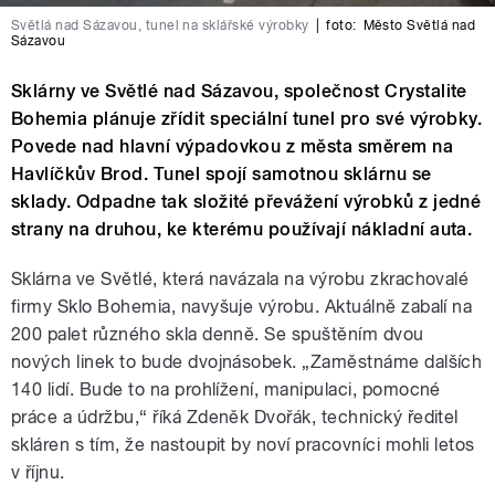
Světlá nad Sázavou, tunel na sklářské výrobky
|
foto:
Město Světlá nad
Sázavou
Sklárny ve Světlé nad Sázavou, společnost Crystalite
Bohemia plánuje zřídit speciální tunel pro své výrobky.
Povede nad hlavní výpadovkou z města směrem na
Havlíčkův Brod. Tunel spojí samotnou sklárnu se
sklady. Odpadne tak složité převážení výrobků z jedné
strany na druhou, ke kterému používají nákladní auta.
Sklárna ve Světlé, která navázala na výrobu zkrachovalé
firmy Sklo Bohemia, navyšuje výrobu. Aktuálně zabalí na
200 palet různého skla denně. Se spuštěním dvou
nových linek to bude dvojnásobek. „Zaměstnáme dalších
140 lidí. Bude to na prohlížení, manipulaci, pomocné
práce a údržbu,“ říká Zdeněk Dvořák, technický ředitel
skláren s tím, že nastoupit by noví pracovníci mohli letos
v říjnu.