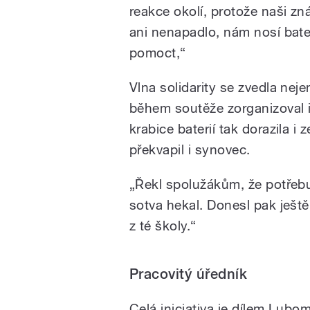
reakce okolí, protože naši zná
ani nenapadlo, nám nosí bater
pomoct,“
Vlna solidarity se zvedla nej
během soutěže zorganizoval i 
krabice baterií tak dorazila i
překvapil i synovec.
„Řekl spolužákům, že potřebu
sotva hekal. Donesl pak ještě 
z té školy.“
Pracovitý úředník
Celá iniciativa je dílem Lu