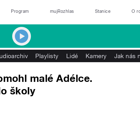
Program
mujRozhlas
Stanice
O r
udioarchiv
Playlisty
Lidé
Kamery
Jak nás n
pomohl malé Adélce.
do školy