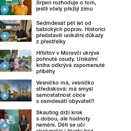
Srpen rozhoduje o tom,
jestli včely přežijí zimu
Sedmdesát pět let od
babických poprav. Historici
představili unikátní důkazy
z přestřelky
Hřbitov v Moravči ukrývá
pohnuté osudy. Unikátní
kniha odkrývá zapomenuté
příběhy
Vesničko má, vesničko
středisková: má smysl
samostatnost obce
s osmdesáti obyvateli?
Skauting drží krok
s dobou, ale hodnoty
nemění. Děti se učí
spolupráci i životu bez