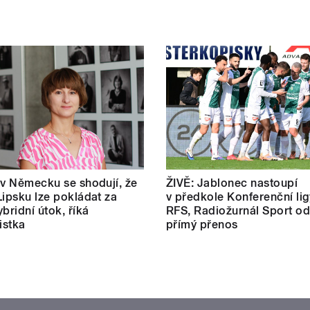
 v Německu se shodují, že
ŽIVĚ: Jablonec nastoupí
Lipsku lze pokládat za
v předkole Konferenční lig
bridní útok, říká
RFS, Radiožurnál Sport od
istka
přímý přenos