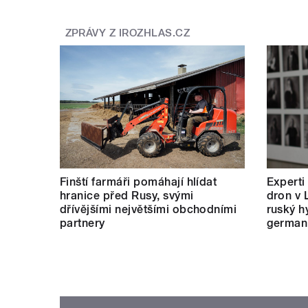
ZPRÁVY Z IROZHLAS.CZ
Finští farmáři pomáhají hlídat
Experti
hranice před Rusy, svými
dron v 
dřívějšími největšími obchodními
ruský hy
partnery
german