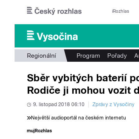
Přejít k hlavnímu obsahu
iRozhlas
Regionální
Program
Pořady
A
Sběr vybitých baterií 
Rodiče ji mohou vozit 
9. listopad 2018 06:10
Zprávy z Vysočiny
Největší audioportál na českém internetu