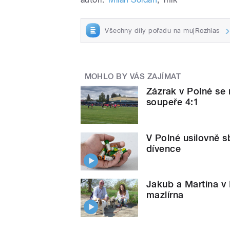
Všechny díly pořadu na mujRozhlas
MOHLO BY VÁS ZAJÍMAT
Zázrak v Polné se 
soupeře 4:1
V Polné usilovně sb
dívence
Jakub a Martina v 
mazlírna