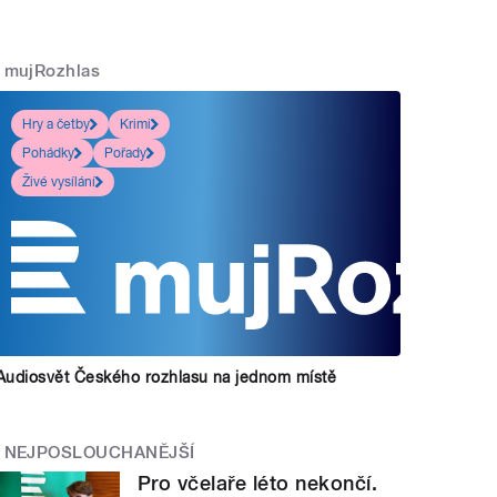
mujRozhlas
Hry a četby
Krimi
Pohádky
Pořady
Živé vysílání
Audiosvět Českého rozhlasu na jednom místě
NEJPOSLOUCHANĚJŠÍ
Pro včelaře léto nekončí.