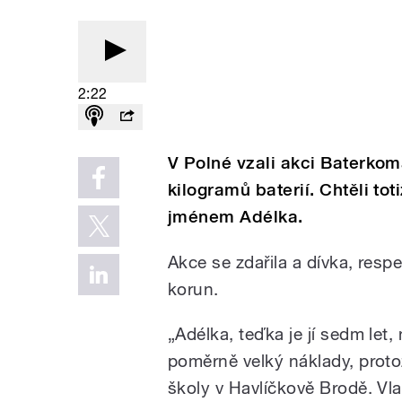
2:22
V Polné vzali akci Baterkom
kilogramů baterií. Chtěli to
jménem Adélka.
Akce se zdařila a dívka, respe
korun.
„Adélka, teďka je jí sedm let, 
poměrně velký náklady, protož
školy v Havlíčkově Brodě. Vl