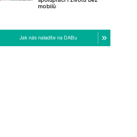
mobilů
Jak nás naladíte na DABu