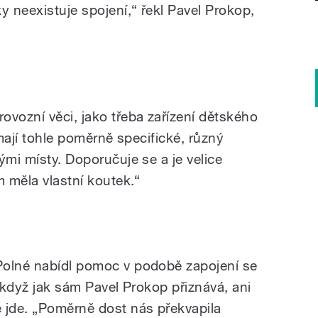
y neexistuje spojení,“ řekl Pavel Prokop,
ovozní věci, jako třeba zařízení dětského
 mají tohle poměrně specifické, různý
ými místy. Doporučuje se a je velice
m měla vlastní koutek.“
Polné nabídl pomoc v podobě zapojení se
I když jak sám Pavel Prokop přiznává, ani
 jde. „Poměrně dost nás překvapila