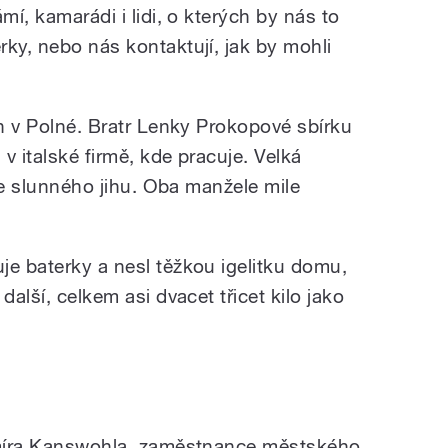
mí, kamarádi i lidi, o kterých by nás to
ky, nebo nás kontaktují, jak by mohli
en v Polné. Bratr Lenky Prokopové sbírku
v italské firmě, kde pracuje. Velká
 ze slunného jihu. Oba manžele mile
je baterky a nesl těžkou igelitku domu,
další, celkem asi dvacet třicet kilo jako
bomíra Kanswohla, zaměstnance městského