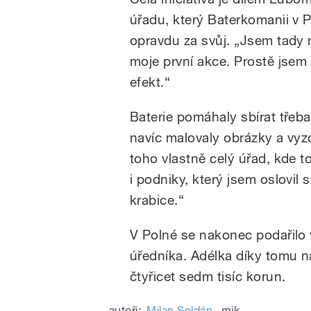
úřadu, který Baterkomanii v Po
opravdu za svůj. „Jsem tady n
moje první akce. Prostě jsem 
efekt.“
Baterie pomáhaly sbírat třeba
navíc malovaly obrázky a vyzd
toho vlastně celý úřad, kde t
i podniky, který jsem oslovil 
krabice.“
V Polné se nakonec podařilo
úředníka. Adélka díky tomu n
čtyřicet sedm tisíc korun.
autoři:
Milan Soldán
,
mik