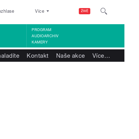
ozhlase
Více
ŽIVĚ
PROGRAM
AUDIOARCHIV
KAMERY
aladíte
Kontakt
Naše akce
Více
…