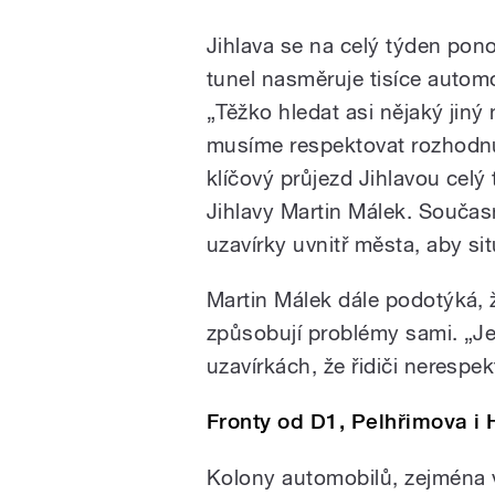
Jihlava se na celý týden pon
tunel nasměruje tisíce automo
„Těžko hledat asi nějaký jiný
musíme respektovat rozhodnut
klíčový průjezd Jihlavou cel
Jihlavy Martin Málek. Současn
uzavírky uvnitř města, aby sit
Martin Málek dále podotýká, ž
způsobují problémy sami. „Je
uzavírkách, že řidiči nerespek
Fronty od D1, Pelhřimova i
Kolony automobilů, zejména v