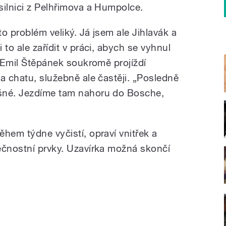
silnici z Pelhřimova a Humpolce.
o problém veliký. Já jsem ale Jihlavák a
to ale zařídit v práci, abych se vyhnul
. Emil Štěpánek soukromě projíždí
a chatu, služebně ale častěji. „Posledně
šné. Jezdíme tam nahoru do Bosche,
hem týdne vyčistí, opraví vnitřek a
ečnostní prvky. Uzavírka možná skončí