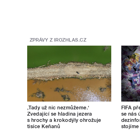
ZPRÁVY Z IROZHLAS.CZ
‚Tady už nic nezmůžeme.‘
FIFA pře
Zvedající se hladina jezera
se nás ú
s hrochy a krokodýly ohrožuje
dezinfo
tisíce Keňanů
stojíme