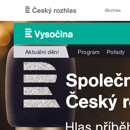
Přejít k hlavnímu obsahu
iRozhlas
Aktuální dění
Program
Pořady