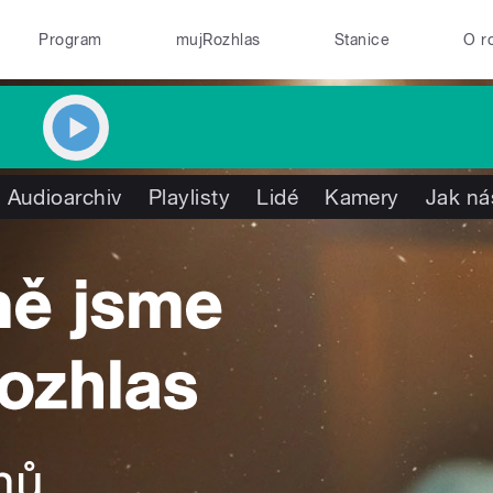
Program
mujRozhlas
Stanice
O r
Audioarchiv
Playlisty
Lidé
Kamery
Jak ná