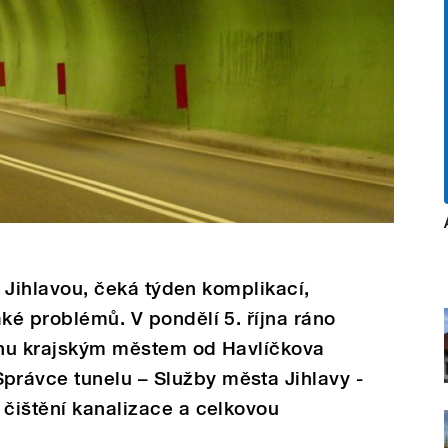
jí Jihlavou, čeká týden komplikací,
aké problémů. V pondělí 5. října ráno
tahu krajským městem od Havlíčkova
rávce tunelu – Služby města Jihlavy -
 čištění kanalizace a celkovou