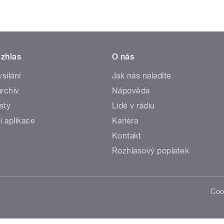
zhlas
O nás
ysílání
Jak nás naladíte
rchiv
Nápověda
sty
Lidé v rádiu
í aplikace
Kariéra
Kontakt
Rozhlasový poplatek
Coo