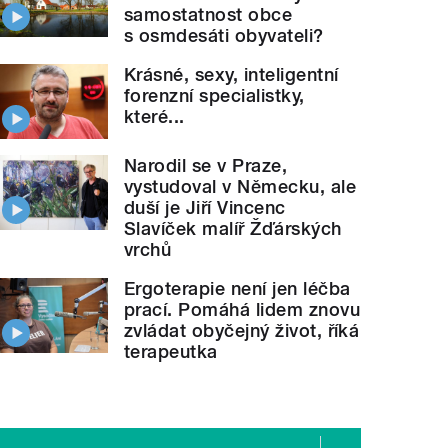
samostatnost obce
s osmdesáti obyvateli?
Krásné, sexy, inteligentní
forenzní specialistky,
které...
Narodil se v Praze,
vystudoval v Německu, ale
duší je Jiří Vincenc
Slavíček malíř Žďárských
vrchů
Ergoterapie není jen léčba
prací. Pomáhá lidem znovu
zvládat obyčejný život, říká
terapeutka