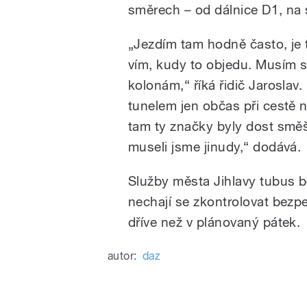
směrech – od dálnice D1, na 
„Jezdím tam hodně často, je t
vím, kudy to objedu. Musím si 
kolonám,“ říká řidič Jaroslav
tunelem jen občas při cestě n
tam ty značky byly dost smě
museli jsme jinudy,“ dodává.
Služby města Jihlavy tubus bě
nechají se zkontrolovat bezp
dříve než v plánovaný pátek.
autor:
daz