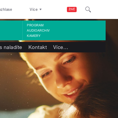
ozhlase
Více
ŽIVĚ
PROGRAM
AUDIOARCHIV
KAMERY
s naladíte
Kontakt
Více
…