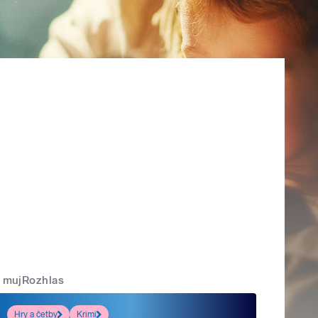
mujRozhlas
Hry a četby
Krimi