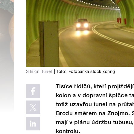
Silniční tunel
|
foto:
Fotobanka stock.xchng
Tisíce řidičů, kteří projíždě
kolon a v dopravní špičce t
totiž uzavřou tunel na prů
Brodu směrem na Znojmo. Sp
mají v plánu údržbu tubusu,
kontrolu.