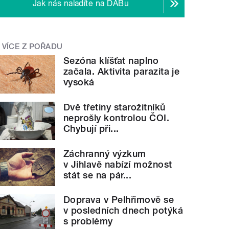
Jak nás naladíte na DABu
VÍCE Z POŘADU
Sezóna klíšťat naplno
začala. Aktivita parazita je
vysoká
Dvě třetiny starožitníků
neprošly kontrolou ČOI.
Chybují při...
Záchranný výzkum
v Jihlavě nabízí možnost
stát se na pár...
Doprava v Pelhřimově se
v posledních dnech potýká
s problémy