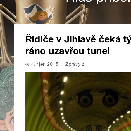
Řidiče v Jihlavě čeká t
ráno uzavřou tunel
4. říjen 2015
Zprávy z