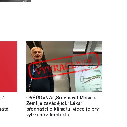
i.‘
OVĚŘOVNA: ‚Srovnávat Měsíc a
Zemi je zavádějící.‘ Lékař
ratě
přednášel o klimatu, video je prý
vytržené z kontextu