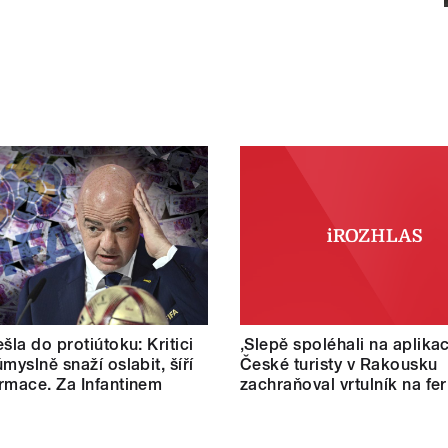
šla do protiútoku: Kritici
‚Slepě spoléhali na aplikac
myslně snaží oslabit, šíří
České turisty v Rakousku
rmace. Za Infantinem
zachraňoval vrtulník na fer