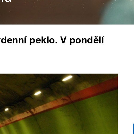
ýdenní peklo. V pondělí