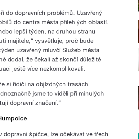
oří do dopravních problémů. Uzavřený
bilů do centra města přilehlých oblastí.
 nebo lepší týden, na druhou stranu
í majitele,“ vysvětluje, proč bude
ý týden uzavřený mluvčí Služeb města
ě dodal, že čekali až skončí důležité
uaci ještě více nezkomplikovali.
e si řidiči na objízdných trasách
dnoznačně jsme to viděli při minulých
tují dopravní značení.“
 Humpolce
 dopravní špičce, lze očekávat ve třech