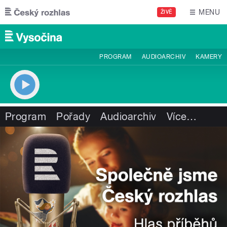
Přejít k hlavnímu obsahu
MENU
ŽIVĚ
PROGRAM
AUDIOARCHIV
KAMERY
Program
Pořady
Audioarchiv
Více
…