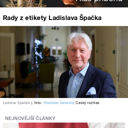
Rady z etikety Ladislava Špačka
Ladislav Špaček
|
foto:
Rostislav Šebesta
,
Český rozhlas
NEJNOVĚJŠÍ ČLÁNKY