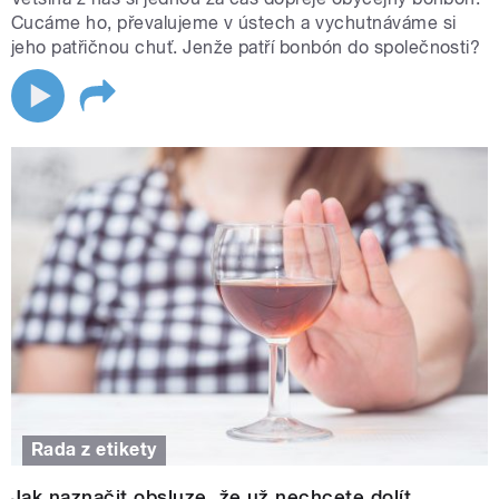
Cucáme ho, převalujeme v ústech a vychutnáváme si
jeho patřičnou chuť. Jenže patří bonbón do společnosti?
Rada z etikety
Jak naznačit obsluze, že už nechcete dolít