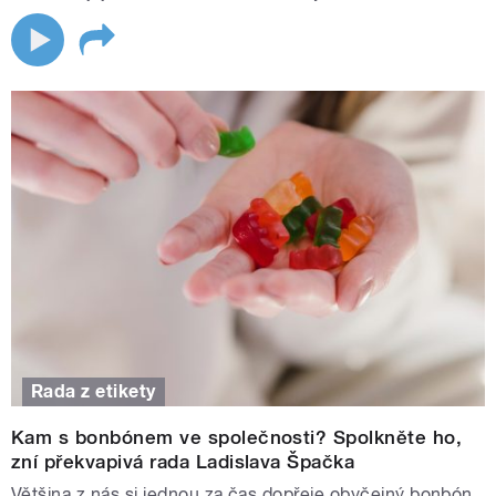
Rada z etikety
Kam s bonbónem ve společnosti? Spolkněte ho,
zní překvapivá rada Ladislava Špačka
Většina z nás si jednou za čas dopřeje obyčejný bonbón.