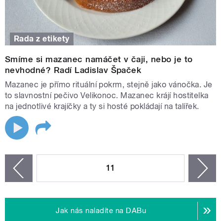
Rada z etikety
Smíme si mazanec namáčet v čaji, nebo je to
nevhodné? Radí Ladislav Špaček
Mazanec je přímo rituální pokrm, stejně jako vánočka. Je
to slavnostní pečivo Velikonoc. Mazanec krájí hostitelka
na jednotlivé krajíčky a ty si hosté pokládají na talířek.
STRÁNKY
11
n
zí
Jak nás naladíte na DABu